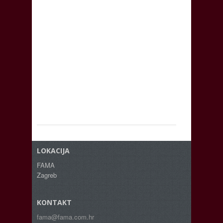
LOKACIJA
FAMA
Zagreb
KONTAKT
fama@fama.com.hr