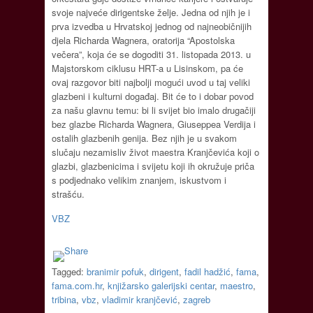
svoje najveće dirigentske želje. Jedna od njih je i
prva izvedba u Hrvatskoj jednog od najneobičnijih
djela Richarda Wagnera, oratorija “Apostolska
večera”, koja će se dogoditi 31. listopada 2013. u
Majstorskom ciklusu HRT-a u Lisinskom, pa će
ovaj razgovor biti najbolji mogući uvod u taj veliki
glazbeni i kulturni događaj. Bit će to i dobar povod
za našu glavnu temu: bi li svijet bio imalo drugačiji
bez glazbe Richarda Wagnera, Giuseppea Verdija i
ostalih glazbenih genija. Bez njih je u svakom
slučaju nezamisliv život maestra Kranjčevića koji o
glazbi, glazbenicima i svijetu koji ih okružuje priča
s podjednako velikim znanjem, iskustvom i
strašću.
VBZ
Tagged:
branimir pofuk
,
dirigent
,
fadil hadžić
,
fama
,
fama.com.hr
,
knjižarsko galerijski centar
,
maestro
,
tribina
,
vbz
,
vladimir kranjčević
,
zagreb