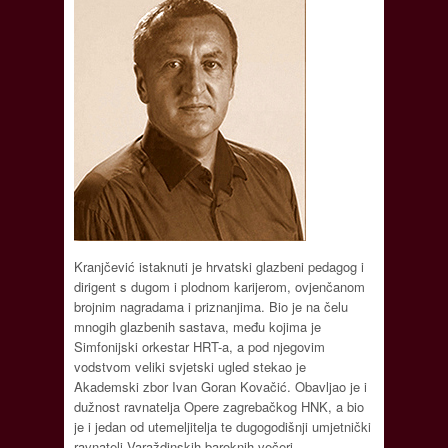
Kranjčević istaknuti je hrvatski glazbeni pedagog i
dirigent s dugom i plodnom karijerom, ovjenčanom
brojnim nagradama i priznanjima. Bio je na čelu
mnogih glazbenih sastava, među kojima je
Simfonijski orkestar HRT-a, a pod njegovim
vodstvom veliki svjetski ugled stekao je
Akademski zbor Ivan Goran Kovačić. Obavljao je i
dužnost ravnatelja Opere zagrebačkog HNK, a bio
je i jedan od utemeljitelja te dugogodišnji umjetnički
ravnatelj Varaždinskih baroknih večeri.