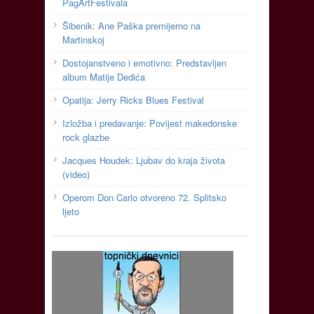
PagArtFestivala
Šibenik: Ane Paška premijerno na
Martinskoj
Dostojanstveno i emotivno: Predstavljen
album Matije Dedića
Opatija: Jerry Ricks Blues Festival
Izložba i predavanje: Povijest makedonske
rock glazbe
Jacques Houdek: Ljubav do kraja života
(video)
Operom Don Carlo otvoreno 72. Splitsko
ljeto