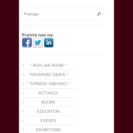
Pratite nas na:
* BUVLJAK BOOM *
* NAGRADNI IZAZOV *
* TOPNIČKI DNEVNICI *
ACTUALLY
BOOKS
EDUCATION
EVENTS
EXHIBITIONS