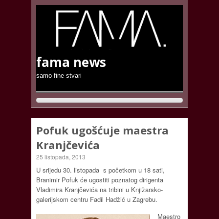
fama news
samo fine stvari
Pofuk ugošćuje maestra
Kranjčevića
25 listopada, 2013
U srijedu 30. listopada s početkom u 18 sati,
Branimir Pofuk će ugostiti poznatog dirigenta
Vladimira Kranjčevića na tribini u Knjižarsko-
galerijskom centru Fadil Hadžić u Zagrebu.
Maestro