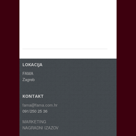
LOKACIJA
FAMA
Zagreb
KONTAKT
fama@fama.com.hr
091/250 25 36
MARKETING
NAGRADNI IZAZOV