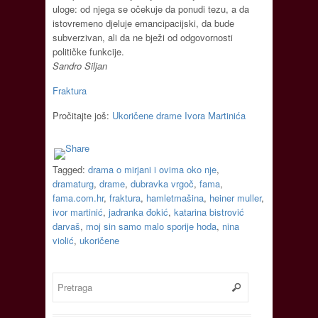
uloge: od njega se očekuje da ponudi tezu, a da
istovremeno djeluje emancipacijski, da bude
subverzivan, ali da ne bježi od odgovornosti
političke funkcije.
Sandro Siljan
Fraktura
Pročitajte još:
Ukoričene drame Ivora Martinića
Tagged:
drama o mirjani i ovima oko nje
,
dramaturg
,
drame
,
dubravka vrgoč
,
fama
,
fama.com.hr
,
fraktura
,
hamletmašina
,
heiner muller
,
ivor martinić
,
jadranka đokić
,
katarina bistrović
darvaš
,
moj sin samo malo sporije hoda
,
nina
violić
,
ukoričene