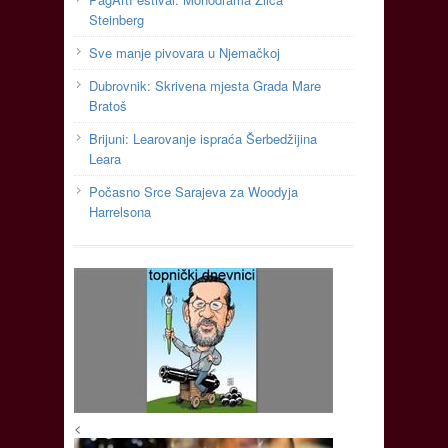
Steinberg
Sve manje pivovara u Njemačkoj
Dubrovnik: Skrivena mjesta Grada Mare
Bratoš
Brijuni: Learovanje ispraća Šerbedžijina
Leara
Počasno Srce Sarajeva za Woodyja
Harrelsona
<