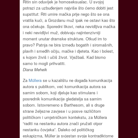
Ritin sin oduvijek je homoseksualac. U svojoj
potrazi za uzbuđenjem najviše što ćemo dobiti jest
supstitut: Riti umire mačka prije nego što se ona
vratila kući, a Grozdanu muž ipak ne ostavi kao što
ona očekuje. Sporedni likovi, neka nevidljiva mačka
i neki nevidljivi muž, dobivaju najintenzivniji
moment unutar dramske strukture. Otkud im to
pravo? Patnja ne bira između bogatih i siromašnih,
plavih i smeđih očiju, mačke i djeteta. Kao i bolest,
s kojom živiš i učiš život. Vježbaš. Kad bismo
samo to mogli prihvatiti.
Diana Meheik
Za
Müllera
se u kazalištu ne događa komunikacija
autora s publikom, već komunikacija autora sa
samim sobom, koji djeluje kao stimulans i
posrednik komunikacije gledatelja sa samim
sobom. Istovremeno s Barthesom, ali s druge
strane željezne zavjese i u posve različitom
političkom i umjetničkom kontekstu, za Müllera
“raditi na nestanku autora znači pružati otpor
nestanku čovjeka”. Daleko od političkog
eskapizma, Müller je svjestan svoje kontradiktorne