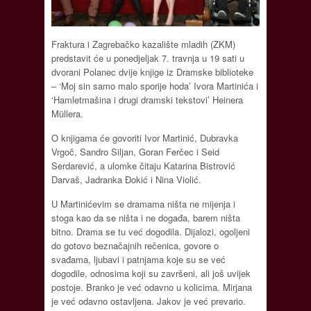
Fraktura i Zagrebačko kazalište mladih (ZKM)
predstavit će u ponedjeljak 7. travnja u 19 sati u
dvorani Polanec dvije knjige iz Dramske biblioteke
– ‘Moj sin samo malo sporije hoda’ Ivora Martinića i
‘Hamletmašina i drugi dramski tekstovi’ Heinera
Müllera.
O knjigama će govoriti Ivor Martinić, Dubravka
Vrgoč, Sandro Siljan, Goran Ferčec i Seid
Serdarević, a ulomke čitaju Katarina Bistrović
Darvaš, Jadranka Đokić i Nina Violić.
U Martinićevim se dramama ništa ne mijenja i
stoga kao da se ništa i ne događa, barem ništa
bitno. Drama se tu već dogodila. Dijalozi, ogoljeni
do gotovo beznačajnih rečenica, govore o
svađama, ljubavi i patnjama koje su se već
dogodile, odnosima koji su završeni, ali još uvijek
postoje. Branko je već odavno u kolicima. Mirjana
je već odavno ostavljena. Jakov je već prevario.