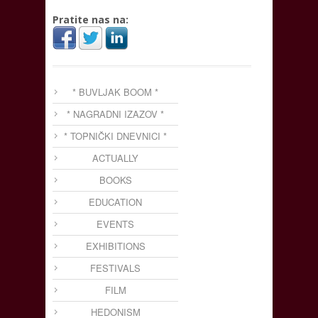
Pratite nas na:
* BUVLJAK BOOM *
* NAGRADNI IZAZOV *
* TOPNIČKI DNEVNICI *
ACTUALLY
BOOKS
EDUCATION
EVENTS
EXHIBITIONS
FESTIVALS
FILM
HEDONISM