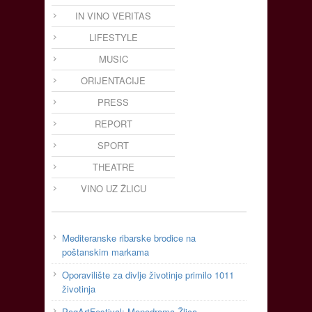
IN VINO VERITAS
LIFESTYLE
MUSIC
ORIJENTACIJE
PRESS
REPORT
SPORT
THEATRE
VINO UZ ŽLICU
Mediteranske ribarske brodice na
poštanskim markama
Oporavilište za divlje životinje primilo 1011
životinja
PagArtFestival: Monodrama Žlica