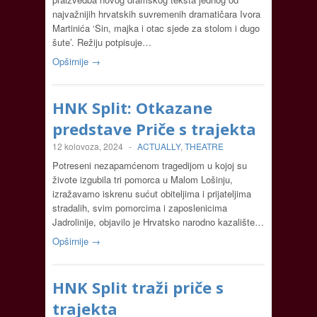
najvažnijih hrvatskih suvremenih dramatičara Ivora
Martinića ‘Sin, majka i otac sjede za stolom i dugo
šute’. Režiju potpisuje…
Opširnije →
HNK Split: Otkazane
predstave Priče s trajekta
12 kolovoza, 2024
-
ACTUALLY
,
THEATRE
Potreseni nezapamćenom tragedijom u kojoj su
živote izgubila tri pomorca u Malom Lošinju,
izražavamo iskrenu sućut obiteljima i prijateljima
stradalih, svim pomorcima i zaposlenicima
Jadrolinije, objavilo je Hrvatsko narodno kazalište…
Opširnije →
HNK Split traži priče s
trajekta