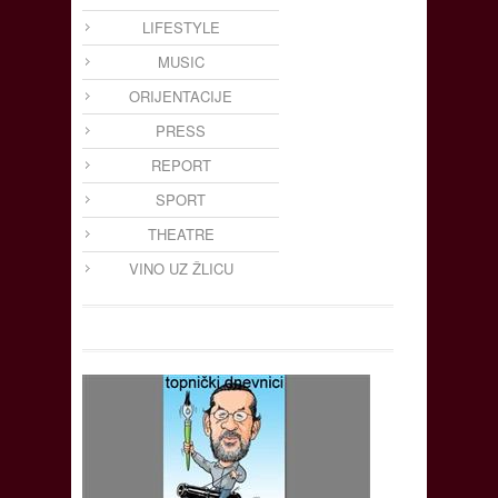
LIFESTYLE
MUSIC
ORIJENTACIJE
PRESS
REPORT
SPORT
THEATRE
VINO UZ ŽLICU