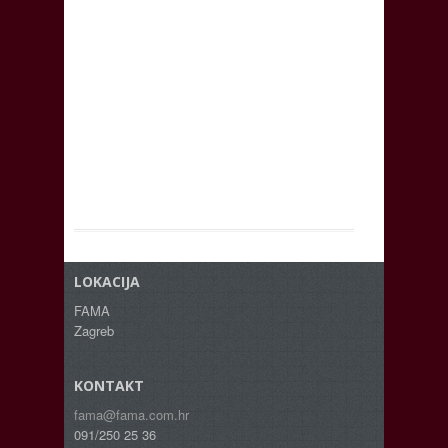
LOKACIJA
FAMA
Zagreb
KONTAKT
fama@fama.com.hr
091/250 25 36