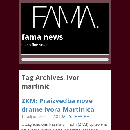
fama news
samo fine stvari
Tag Archives:
ivor
martinić
ZKM: Praizvedba nove
drame Ivora Martinića
15 veljače, 2025
-
ACTUALLY
,
THEATRE
U Zagrebačkom kazalištu mladih (ZKM) uprizorena
praizvedba novog dramskog teksta jednog od