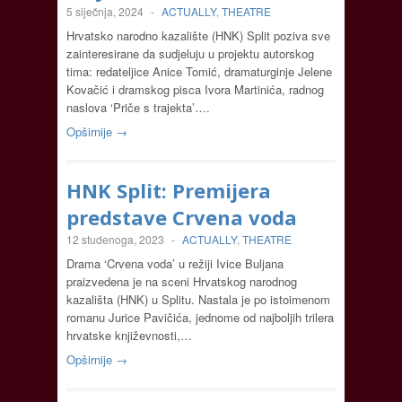
5 siječnja, 2024
-
ACTUALLY
,
THEATRE
Hrvatsko narodno kazalište (HNK) Split poziva sve
zainteresirane da sudjeluju u projektu autorskog
tima: redateljice Anice Tomić, dramaturginje Jelene
Kovačić i dramskog pisca Ivora Martinića, radnog
naslova ‘Priče s trajekta’….
Opširnije →
HNK Split: Premijera
predstave Crvena voda
12 studenoga, 2023
-
ACTUALLY
,
THEATRE
Drama ‘Crvena voda’ u režiji Ivice Buljana
praizvedena je na sceni Hrvatskog narodnog
kazališta (HNK) u Splitu. Nastala je po istoimenom
romanu Jurice Pavičića, jednome od najboljih trilera
hrvatske književnosti,…
Opširnije →