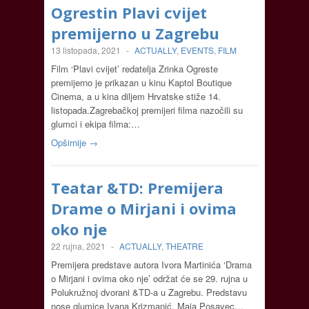
Ogrestin Plavi cvijet
premijerno u Zagrebu
13 listopada, 2021
-
ACTUALLY
,
EVENTS
,
FILM
Film ‘Plavi cvijet’ redatelja Zrinka Ogreste
premijerno je prikazan u kinu Kaptol Boutique
Cinema, a u kina diljem Hrvatske stiže 14.
listopada.Zagrebačkoj premijeri filma nazočili su
glumci i ekipa filma:…
Opširnije →
Teatar &TD: Premijera
Drame o Mirjani i ovima
oko nje
22 rujna, 2021
-
ACTUALLY
,
THEATRE
Premijera predstave autora Ivora Martinića ‘Drama
o Mirjani i ovima oko nje’ održat će se 29. rujna u
Polukružnoj dvorani &TD-a u Zagrebu. Predstavu
nose glumice Ivana Krizmanić, Maja Posavec…