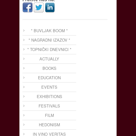
* BUVLJAK BOOM *
* NAGRADNI IZAZOV *
* TOPNIČKI DNEVNICI *
ACTUALLY
BOOKS
EDUCATION
EVENTS
EXHIBITIONS
FESTIVALS
FILM
HEDONISM
IN VINO VERITAS