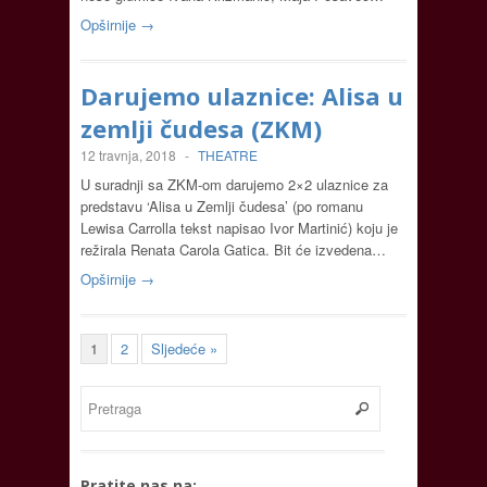
Opširnije →
Darujemo ulaznice: Alisa u
zemlji čudesa (ZKM)
12 travnja, 2018
-
THEATRE
U suradnji sa ZKM-om darujemo 2×2 ulaznice za
predstavu ‘Alisa u Zemlji čudesa’ (po romanu
Lewisa Carrolla tekst napisao Ivor Martinić) koju je
režirala Renata Carola Gatica. Bit će izvedena…
Opširnije →
1
2
Sljedeće »
Pratite nas na: