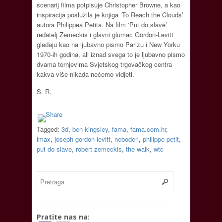
scenarij filma potpisuje Christopher Browne, a kao
inspiracija poslužila je knjiga ‘To Reach the Clouds’
autora Philippea Petita. Na film ‘Put do slave’
redatelj Zemeckis i glavni glumac Gordon-Levitt
gledaju kao na ljubavno pismo Parizu i New Yorku
1970-ih godina, ali iznad svega to je ljubavno pismo
dvama tornjevima Svjetskog trgovačkog centra
kakva više nikada nećemo vidjeti.
S. R.
Tagged:
3d
,
ben kingsley
,
fama
,
fama.com.hr
,
imax
,
joseph gordon-levitt
,
neboderi
,
philippe petit
,
put do slave
,
robert zemeckis
,
the walk
,
wtc
Pratite nas na: