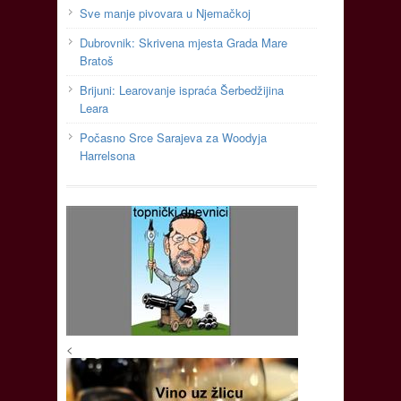
Sve manje pivovara u Njemačkoj
Dubrovnik: Skrivena mjesta Grada Mare
Bratoš
Brijuni: Learovanje ispraća Šerbedžijina
Leara
Počasno Srce Sarajeva za Woodyja
Harrelsona
<