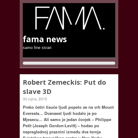
fama news
samo fine stvari
Robert Zemeckis: Put do
slave 3D
30 rujna, 2015
Preko četiri tisuće ljudi popelo se na vrh Mount
Everesta… Dvanaest ljudi hodalo je po
Mjesecu… Ali samo je jedan čovjek – Philippe
Petit (Joseph Gordon-Levitt) – hodao po
nepreglednoj praznini između dva tornja
Svjetskog trgovačkog centra u New Yorku.