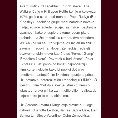
Avanturistički 3D spektakl ‘Put do slave’ (The
Walk) priča je o Philippeu Petitu koji je u kolovozu
1974. godine uz pomoć mentora Pape Rudyja (Ben
Kingsley) i neobične grupe međunarodnih novaka
nadjačao sve izglede, izdaje, razmirice i bezbrojne
opasnosti kako bi uspio u svome ludom planu –
prohodati na žici razdaljinu između dva nebodera
WTC-a koji su se u to vrijeme još uvijek nalazili u
završnim radovima. Robert Zemeckis, redatelj
bezvremenskih hitova kao što su ‘Forrest Gump’,
‘Brodolom života’, ‘Povratak u budućnost’, ‘Polar
Express’ i ‘Let’ ponovno koristi najmoderniju
filmsku tehnologiju kako bi publici dočarao
emotivnu i fantastičnim likovima ispunjenu priču.
Uz inovativnu fotorealističnu tehnologiju i IMAX 3D
vještinu, film ‘Put do slave’ je istinsko filmsko
iskustvo, prava prilika za filmofile diljem svijeta da
osjete kako je to biti u oblacima.
Uz Gordona-Levitta i Kingsleyja glavne su uloge
ostvarili Charlotte Le Bon, James Badge Dale, Ben
Schwartz i Steve Valentine. Osim Zemeckisa,