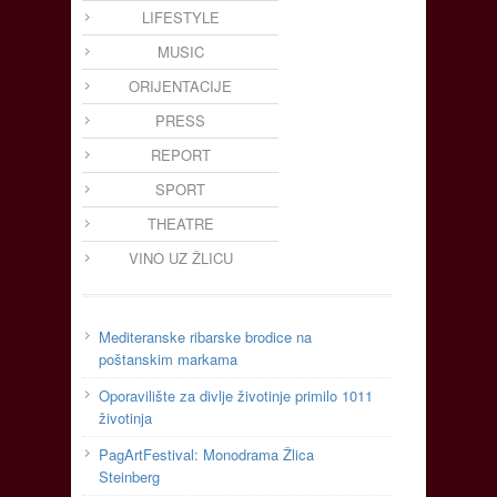
LIFESTYLE
MUSIC
ORIJENTACIJE
PRESS
REPORT
SPORT
THEATRE
VINO UZ ŽLICU
Mediteranske ribarske brodice na
poštanskim markama
Oporavilište za divlje životinje primilo 1011
životinja
PagArtFestival: Monodrama Žlica
Steinberg