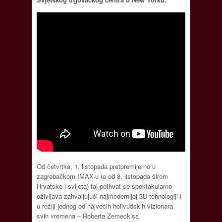
Od četvrtka, 1. listopada pretpremijerno u
zagrebačkom IMAX-u (a od 8. listopada širom
Hrvatske i svijeta) taj pothvat se spektakularno
oživljava zahvaljujući najmodernijoj 3D tehnologiji i
u režiji jednog od najvećih holivudskih vizionara
svih vremena – Roberta Zemeckisa.