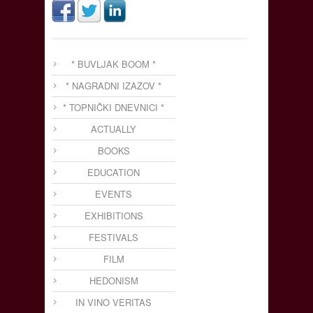
* BUVLJAK BOOM *
* NAGRADNI IZAZOV *
* TOPNIČKI DNEVNICI *
ACTUALLY
BOOKS
EDUCATION
EVENTS
EXHIBITIONS
FESTIVALS
FILM
HEDONISM
IN VINO VERITAS