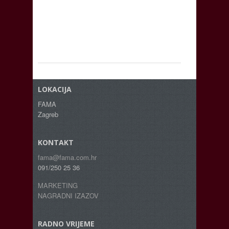
LOKACIJA
FAMA
Zagreb
KONTAKT
fama@fama.com.hr
091/250 25 36
MARKETING
NAGRADNI IZAZOV
RADNO VRIJEME