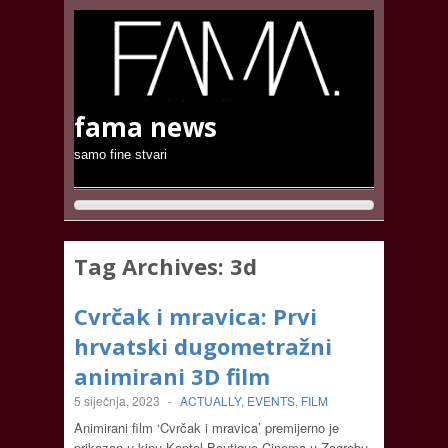
fama news
samo fine stvari
Tag Archives:
3d
Cvrčak i mravica: Prvi
hrvatski dugometražni
animirani 3D film
5 siječnja, 2023
-
ACTUALLY
,
EVENTS
,
FILM
Animirani film ‘Cvrčak i mravica’ premijerno je
prikazan u kinu Kaptol Boutique Cinema u Zagrebu,