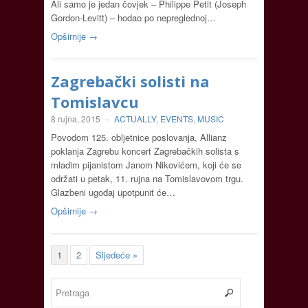
Ali samo je jedan čovjek – Philippe Petit (Joseph
Gordon-Levitt) – hodao po nepreglednoj…
Opširnije →
Zagrebački solisti na
Tomislavcu
8 rujna, 2015
-
ACTUALLY
,
EVENTS
,
MUSIC
Povodom 125. obljetnice poslovanja, Allianz
poklanja Zagrebu koncert Zagrebačkih solista s
mladim pijanistom Janom Nikovićem, koji će se
održati u petak, 11. rujna na Tomislavovom trgu.
Glazbeni ugođaj upotpunit će…
Opširnije →
1
2
Sljedeće »