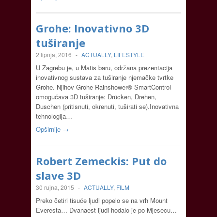
Grohe: Inovativno 3D
tuširanje
2 lipnja, 2016
-
ACTUALLY
,
LIFESTYLE
U Zagrebu je, u Matis baru, održana prezentacija
inovativnog sustava za tuširanje njemačke tvrtke
Grohe. Njihov Grohe Rainshower® SmartControl
omogućava 3D tuširanje: Drücken, Drehen,
Duschen (pritisnuti, okrenuti, tuširati se).Inovativna
tehnologija…
Opširnije →
Robert Zemeckis: Put do
slave 3D
30 rujna, 2015
-
ACTUALLY
,
FILM
Preko četiri tisuće ljudi popelo se na vrh Mount
Everesta… Dvanaest ljudi hodalo je po Mjesecu…