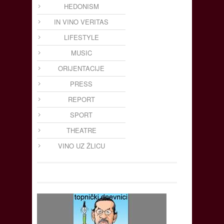
HEDONISM
IN VINO VERITAS
LIFESTYLE
MUSIC
ORIJENTACIJE
PRESS
REPORT
SPORT
THEATRE
VINO UZ ŽLICU