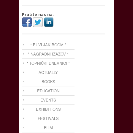
Pratite nas na:
* BUVLJAK BOOM *
* NAGRADNI IZAZOV *
* TOPNIČKI DNEVNICI *
ACTUALLY
BOOKS
EDUCATION
EVENTS
EXHIBITIONS
FESTIVALS
FILM