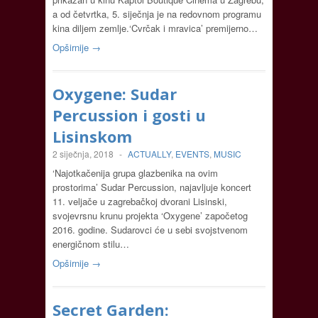
a od četvrtka, 5. siječnja je na redovnom programu
kina diljem zemlje.‘Cvrčak i mravica’ premijerno…
Opširnije →
Oxygene: Sudar
Percussion i gosti u
Lisinskom
2 siječnja, 2018
-
ACTUALLY
,
EVENTS
,
MUSIC
‘Najotkačenija grupa glazbenika na ovim
prostorima’ Sudar Percussion, najavljuje koncert
11. veljače u zagrebačkoj dvorani Lisinski,
svojevrsnu krunu projekta ‘Oxygene’ započetog
2016. godine. Sudarovci će u sebi svojstvenom
energičnom stilu…
Opširnije →
Secret Garden: