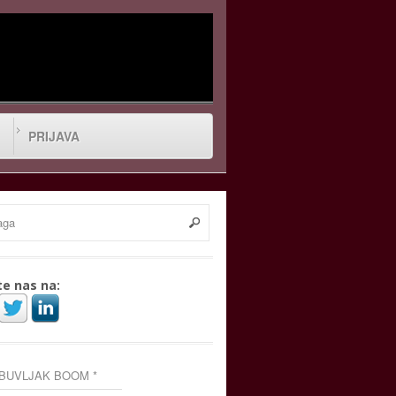
PRIJAVA
te nas na:
 BUVLJAK BOOM *