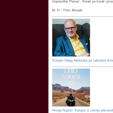
Impossible Places’. ‘Korak po korak’ prva
M. H. / Foto: Mozaik
Putopis Olega Maštruka po Latinskoj Ame
Hrvoje Rupčić: Putopis iz zemlje plemeniti