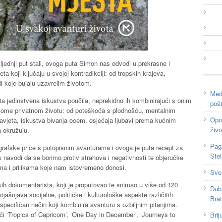
ljednji put stali, ovoga puta Simon nas odvodi u prekrasne i
a koji ključaju u svojoj kontradikciji: od tropskih krajeva,
i koje bujaju uzavrelim životom.
Medi
a jedinstvena iskustva poučila, neprekidno ih kombinirajući s onim
poš
u svome privatnom životu: od poteškoća s plodnošću, mentalnim
Opor
savjeta, iskustva bivanja ocem, osjećaja ljubavi prema kućnim
živo
ga okružuju.
Pag
grafske priče s putopisnim avanturama i ovoga je puta recept za
Ste
s navodi da se borimo protiv strahova i negativnosti te objeručke
cima i prilikama koje nam istovremeno donosi.
Sve
ih dokumentarista, koji je proputovao te snimao u više od 120
Dub
ojašnjava socijalne, političke i kulturološke aspekte različitih
Bra
 specifičan način koji kombinira avanturu s ozbiljnim pitanjima.
ući ‘Tropics of Capricorn’, ‘One Day in December’, ‘Journeys to
Brij