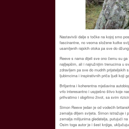
Nastavivši dalje s točke na kojoj smo pos
fascinantne, no veoma složene kutke svijet
usamljenih rajskih otoka pa sve do džungl
Reeve s nama dijeli sve ono čemu su ga t
najljepšim, ali i najružnijim trenucima 
zdravljem pa sve do mudrih prijateljskih 
ljubimcima i inspirativnih priča ljudi koji 
Briljantna i koherentna mješavina autobio
vrlo interesantno i uspješno štivo koje na
prihvatimo i obgrlimo život, sa svim rizi
Simon Reeve jedan je od vodećih britansk
zemalja diljem svijeta. Simon istražuje i p
zemalja milijunima gledatelja, putujući na
Osim toga autor je i šest knjiga, uključuj