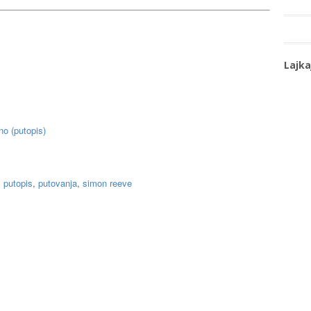
Lajka
o (putopis)
,
putopis
,
putovanja
,
simon reeve