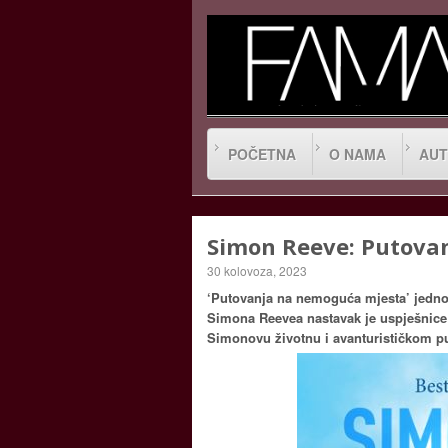
POČETNA
O NAMA
AUT
Simon Reeve: Putova
30 kolovoza, 2023
‘Putovanja na nemoguća mjesta’ jednog
Simona Reevea nastavak je uspješnice 
Simonovu životnu i avanturističkom p