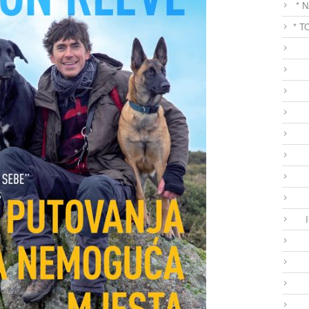
* 
* T