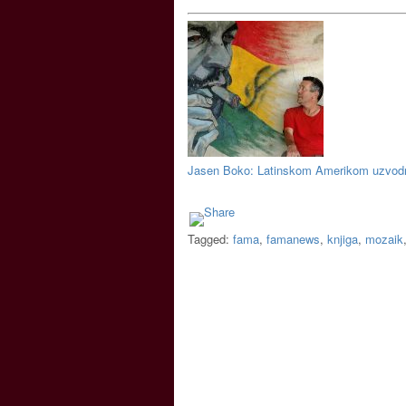
Jasen Boko: Latinskom Amerikom uzvodn
Tagged:
fama
,
famanews
,
knjiga
,
mozaik