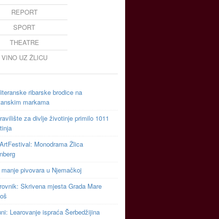
REPORT
SPORT
THEATRE
VINO UZ ŽLICU
teranske ribarske brodice na
tanskim markama
avilište za divlje životinje primilo 1011
tinja
ArtFestival: Monodrama Žlica
inberg
 manje pivovara u Njemačkoj
rovnik: Skrivena mjesta Grada Mare
toš
uni: Learovanje ispraća Šerbedžijina