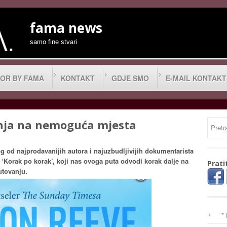
fama news
samo fine stvari
OR BY FAMA
KONTAKT
GDJE SMO
E-MAIL KONTAKT
nja na nemoguća mjesta
 od najprodavanijih autora i najuzbudljivijih dokumentarista
‘Korak po korak’, koji nas ovoga puta odvodi korak dalje na
Prati
utovanju.
*