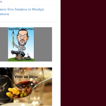
ra
asno Srce Sarajeva za Woodyja
relsona