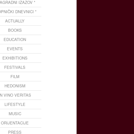
NAGRADNI IZAZOV *
OPNIČKI DNEVNICI *
ACTUALLY
BOOKS
EDUCATION
EVENTS
EXHIBITIONS
FESTIVALS
FILM
HEDONISM
IN VINO VERITAS
LIFESTYLE
MUSIC
ORIJENTACIJE
PRESS