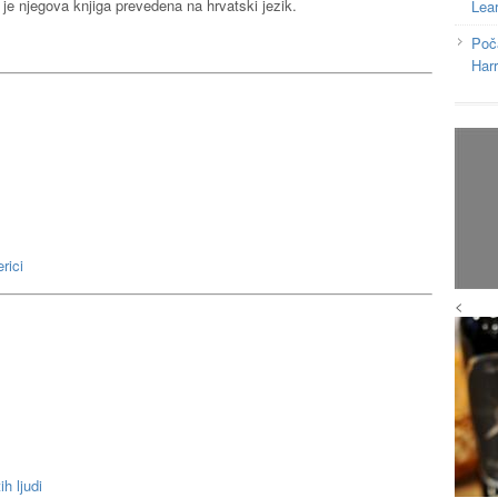
 je njegova knjiga prevedena na hrvatski jezik.
Lea
Poč
Har
rici
<
h ljudi