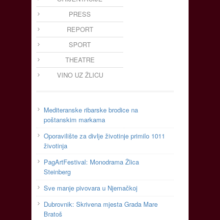
PRESS
REPORT
SPORT
THEATRE
VINO UZ ŽLICU
Mediteranske ribarske brodice na
poštanskim markama
Oporavilište za divlje životinje primilo 1011
životinja
PagArtFestival: Monodrama Žlica
Steinberg
Sve manje pivovara u Njemačkoj
Dubrovnik: Skrivena mjesta Grada Mare
Bratoš