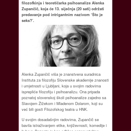
filozofkinja i teoretičarka psihoanalize Alenka
Zupančič, koja će 13. siječnja (20 sati) održati
predavanje pod intrigantnim nazivom ‘Što je
seks?’.
Alenka Zupančič viša je znanstvena suradnica
Instituta za filozofiju Slovenske akademije znanosti
i umjetnosti u Ljubljani, koja u svojim radovima
isprepliće filozofiju i psihoanalizu. Ona pripada
poznatoj slovenskoj školi psihoanalize zajedno sa
Slavojem Žižekom i Mladenom Dolarom, koji su
već bili gosti Filozofskog teatra u HNK.
U svojim dosadašnjim radovima, Zupančič se
bavila istraživanjem etike, književnosti, komedije i