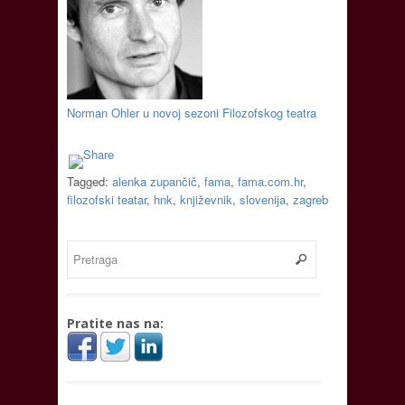
Norman Ohler u novoj sezoni Filozofskog teatra
Tagged:
alenka zupančič
,
fama
,
fama.com.hr
,
filozofski teatar
,
hnk
,
književnik
,
slovenija
,
zagreb
Pratite nas na: