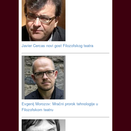
Javier Cercas novi gost Filozofskog teatra
Evgenij Morozov: Mračni prorok tehnologije u
Filozofskom teatru