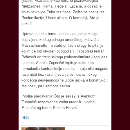
ljubavi. Poznata je kao odlična poznavateljica
Nietzschea, Kanta, Hegela i Lacana, a dosad je
objavila knjige Etika realnoga, Zašto psihoanaliza,
Realne iluzije, Ubaci uljeza, O komediji, Što je
seks?.
Upravo je seks tema njezine posljednje knjige
objavljene kod uglednoga američkog izdavača
Massachusetts Institute of Technology te pitanje
kojim će biti otvoren ovogodišnji Filozofski teatar.
Polazeći od francuskoga psihoanalitičara Jacquesa
Lacana, Alenka Zupančič ispituje seks kao
formulaciju kontradikcije realnosti, koju nije moguće
razumjeti bez razumijevanja psihoanalitičkog
koncepta nesvjesnoga te uloge jezika u konstrukciji
realnosti, pa i samoga seksa.
Poslije predavanja ‘Što je seks?’ s Alenkom
Zupančič razgovor će voditi urednik i voditelj
Filozofskog teatra Srećko Horvat.
HNK