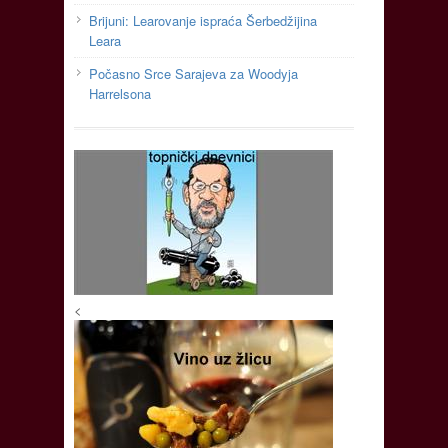
Brijuni: Learovanje ispraća Šerbedžijina
Leara
Počasno Srce Sarajeva za Woodyja
Harrelsona
<