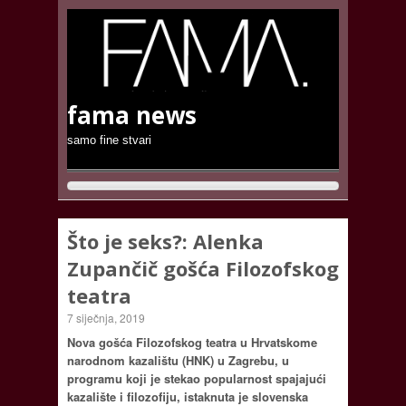
fama news
samo fine stvari
Što je seks?: Alenka
Zupančič gošća Filozofskog
teatra
7 siječnja, 2019
Nova gošća Filozofskog teatra u Hrvatskome
narodnom kazalištu (HNK) u Zagrebu, u
programu koji je stekao popularnost spajajući
kazalište i filozofiju, istaknuta je slovenska