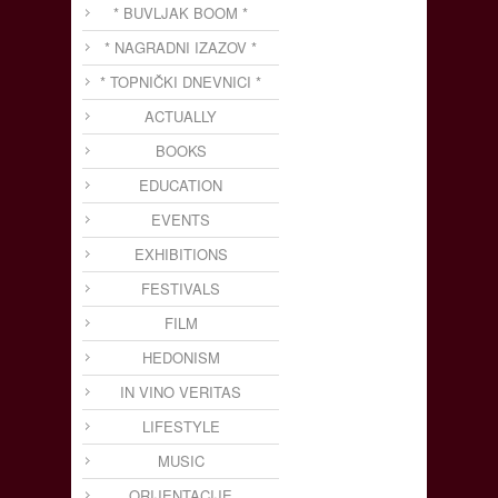
* BUVLJAK BOOM *
* NAGRADNI IZAZOV *
* TOPNIČKI DNEVNICI *
ACTUALLY
BOOKS
EDUCATION
EVENTS
EXHIBITIONS
FESTIVALS
FILM
HEDONISM
IN VINO VERITAS
LIFESTYLE
MUSIC
ORIJENTACIJE