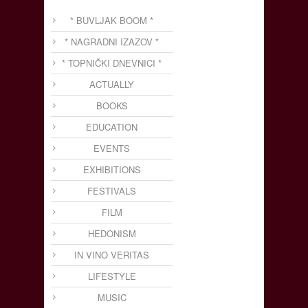
* BUVLJAK BOOM *
* NAGRADNI IZAZOV *
* TOPNIČKI DNEVNICI *
ACTUALLY
BOOKS
EDUCATION
EVENTS
EXHIBITIONS
FESTIVALS
FILM
HEDONISM
IN VINO VERITAS
LIFESTYLE
MUSIC