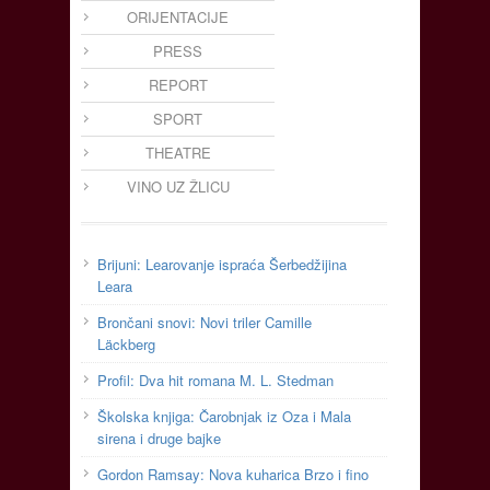
ORIJENTACIJE
PRESS
REPORT
SPORT
THEATRE
VINO UZ ŽLICU
Brijuni: Learovanje ispraća Šerbedžijina
Leara
Brončani snovi: Novi triler Camille
Läckberg
Profil: Dva hit romana M. L. Stedman
Školska knjiga: Čarobnjak iz Oza i Mala
sirena i druge bajke
Gordon Ramsay: Nova kuharica Brzo i fino