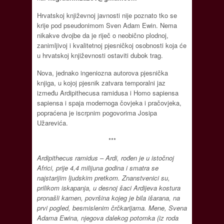
Hrvatskoj književnoj javnosti nije poznato tko se
krije pod pseudonimom Sven Adam Ewin. Nema
nikakve dvojbe da je riječ o neobično plodnoj,
zanimljivoj i kvalitetnoj pjesničkoj osobnosti koja će
u hrvatskoj književnosti ostaviti dubok trag.
Nova, jednako ingeniozna autorova pjesnička
knjiga, u kojoj pjesnik zatvara temporalni jaz
između Ardipithecusa ramidusa i Homo sapiensa
sapiensa i spaja modernoga čovjeka i pračovjeka,
popraćena je iscrpnim pogovorima Josipa
Užarevića.
***
Ardipithecus ramidus – Ardi, rođen je u istočnoj
Africi, prije 4,4 milijuna godina i smatra se
najstarijim ljudskim pretkom. Znanstvenici su,
prilikom iskapanja, u desnoj šaci Ardijeva kostura
pronašli kamen, površina kojeg je bila išarana, na
prvi pogled, besmislenim črčkarijama. Mene, Svena
Adama Ewina, njegova dalekog potomka (iz roda