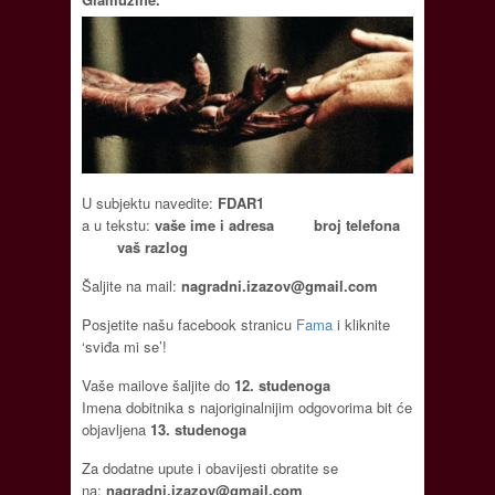
U subjektu navedite:
FDAR1
a u tekstu:
vaše ime i adresa
broj telefona
vaš razlog
Šaljite na mail:
nagradni.izazov@gmail.com
Posjetite našu facebook stranicu
Fama
i kliknite
‘sviđa mi se’!
Vaše mailove šaljite do
12. studenoga
Imena dobitnika s najoriginalnijim odgovorima bit će
objavljena
13. studenoga
Za dodatne upute i obavijesti obratite se
na:
nagradni.izazov@gmail.com