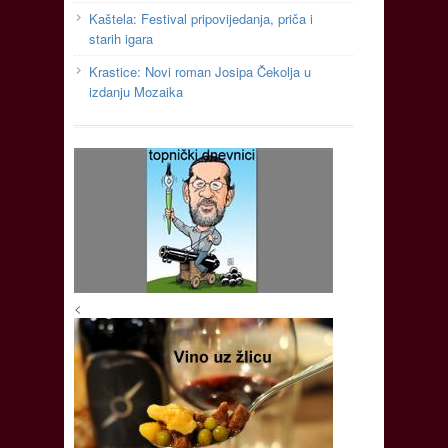
Kaštela: Festival pripovijedanja, priča i
starih igara
Krastice: Novi roman Josipa Čekolja u
izdanju Mozaika
<