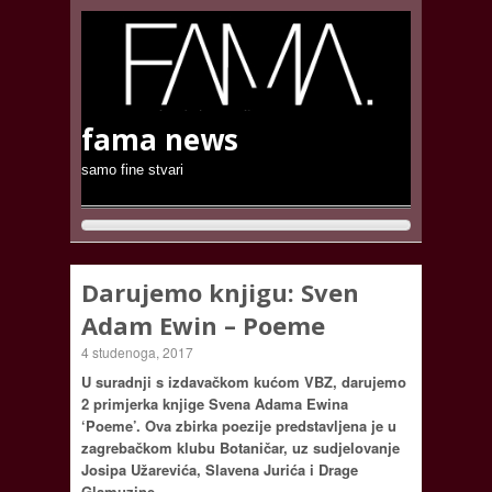
fama news
samo fine stvari
Darujemo knjigu: Sven
Adam Ewin – Poeme
4 studenoga, 2017
U suradnji s izdavačkom kućom VBZ, darujemo
2 primjerka knjige Svena Adama Ewina
‘Poeme’. Ova zbirka poezije predstavljena je u
zagrebačkom klubu Botaničar, uz sudjelovanje
Josipa Užarevića, Slavena Jurića i Drage
Glamuzine.