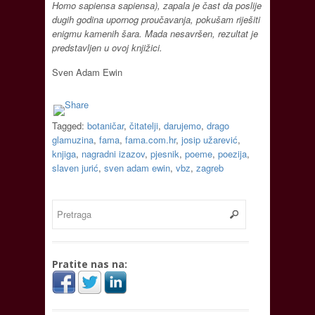
Homo sapiensa sapiensa), zapala je čast da poslije
dugih godina upornog proučavanja, pokušam riješiti
enigmu kamenih šara. Mada nesavršen, rezultat je
predstavljen u ovoj knjižici.
Sven Adam Ewin
Tagged:
botaničar
,
čitatelji
,
darujemo
,
drago
glamuzina
,
fama
,
fama.com.hr
,
josip užarević
,
knjiga
,
nagradni izazov
,
pjesnik
,
poeme
,
poezija
,
slaven jurić
,
sven adam ewin
,
vbz
,
zagreb
Pratite nas na: