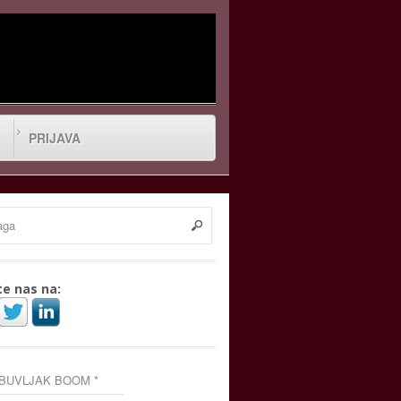
PRIJAVA
te nas na:
 BUVLJAK BOOM *