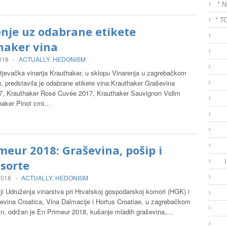
* 
* T
nje uz odabrane etikete
haker vina
2018
-
ACTUALLY
,
HEDONISM
utjevačka vinarija Krauthaker, u sklopu Vinarenja u zagrebačkom
, predstavila je odabrane etikete vina:Krauthaker Graševina
, Krauthaker Rosé Cuvée 2017, Krauthaker Sauvignon Vidim
haker Pinot crni…
meur 2018: Graševina, pošip i
sorte
 2018
-
ACTUALLY
,
HEDONISM
ji Udruženja vinarstva pri Hrvatskoj gospodarskoj komori (HGK) i
evina Croatica, Vina Dalmacije i Hortus Croatiae, u zagrebačkom
in, održan je En Primeur 2018, kušanje mladih graševina,…