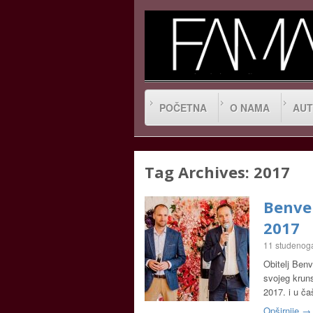
POČETNA
O NAMA
AUT
Tag Archives:
2017
Benven
2017
11 studenog
Obitelj Benv
svojeg krun
2017. i u č
Opširnije →