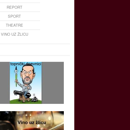
REPORT
SPORT
THEATRE
VINO UZ ŽLICU