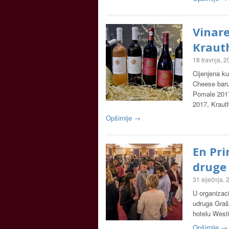
Vinare
Kraut
18 travnja, 
Cijenjena k
Cheese baru
Pomale 2017
2017, Kraut
Opširnije →
En Pri
druge 
31 siječnja,
U organizaci
udruga Graš
hotelu West
Opširnije →