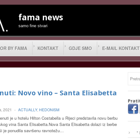
fama news
samo fine stvari
OR BY FAMA
KONTAKT
GDJE SMO
E-MAIL KONTAKT
uti: Novo vino – Santa Elisabetta
Prati
a, 2021
-
ACTUALLY
,
HEDONISM
enuti je u hotelu Hilton Costabella u Rijeci predstavila novu berbu
skog vina Santa Elisabetta.Nova Santa Elisabetta dolazi iz berbe
aši je ponudila savršenu ravnotežu…
*