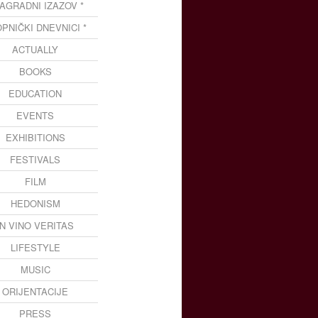
NAGRADNI IZAZOV *
OPNIČKI DNEVNICI *
ACTUALLY
BOOKS
EDUCATION
EVENTS
EXHIBITIONS
FESTIVALS
FILM
HEDONISM
IN VINO VERITAS
LIFESTYLE
MUSIC
ORIJENTACIJE
PRESS