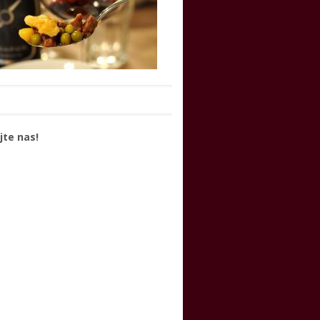
jte nas!