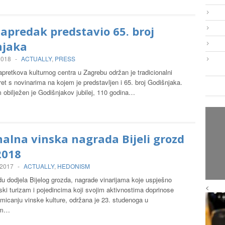
predak predstavio 65. broj
njaka
 2018
-
ACTUALLY
,
PRESS
pretkova kulturnog centra u Zagrebu održan je tradicionalni
ret s novinarima na kojem je predstavljen i 65. broj Godišnjaka.
 obilježen je Godišnjakov jubilej, 110 godina…
alna vinska nagrada Bijeli grozd
2018
 2017
-
ACTUALLY
,
HEDONISM
u dodjela Bijelog grozda, nagrade vinarijama koje uspješno
<
nski turizam i pojedincima koji svojim aktivnostima doprinose
omicanju vinske kulture, održana je 23. studenoga u
om…