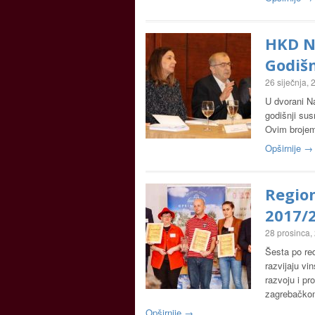
HKD Na
Godiš
26 siječnja,
U dvorani Na
godišnji sus
Ovim brojem
Opširnije →
Region
2017/
28 prosinca,
Šesta po red
razvijaju vi
razvoju i pr
zagrebačk
Opširnije →