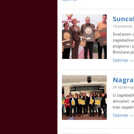
Suncok
19 prosinca,
Svečanom do
zagrebačkom
programa i p
Brončane p
Opširnije →
Nagrad
24 studenog
U zagrebačko
atmosferi, o
koje uspješn
Opširnije →