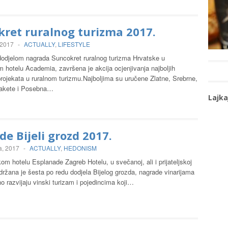
ret ruralnog turizma 2017.
 2017
-
ACTUALLY
,
LIFESTYLE
djelom nagrada Suncokret ruralnog turizma Hrvatske u
 hotelu Academia, završena je akcija ocjenjivanja najboljih
rojekata u ruralnom turizmu.Najboljima su uručene Zlatne, Srebrne,
lakete i Posebna…
Lajka
e Bijeli grozd 2017.
a, 2017
-
ACTUALLY
,
HEDONISM
m hotelu Esplanade Zagreb Hotelu, u svečanoj, ali i prijateljskoj
držana je šesta po redu dodjela Bijelog grozda, nagrade vinarijama
o razvijaju vinski turizam i pojedincima koji…