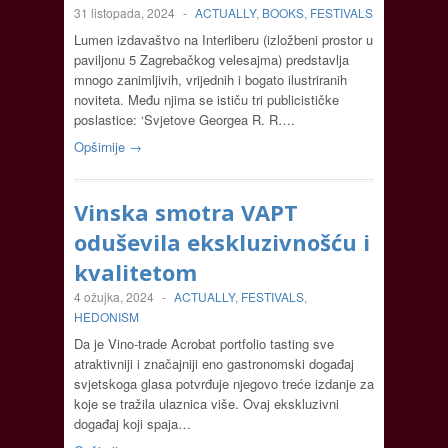
31 listopada, 2024
-
ACTUALLY
,
BOOKS
,
FESTIVALS
Lumen izdavaštvo na Interliberu (izložbeni prostor u
paviljonu 5 Zagrebačkog velesajma) predstavlja
mnogo zanimljivih, vrijednih i bogato ilustriranih
noviteta. Među njima se ističu tri publicističke
poslastice: ‘Svjetove Georgea R. R….
Opširnije →
Vinska smotra VAPT
oduševila ekskluzivnošću i
kvalitetom
4 ožujka, 2024
-
ACTUALLY
,
FESTIVALS
,
HEDONISM
Da je Vino-trade Acrobat portfolio tasting sve
atraktivniji i značajniji eno gastronomski događaj
svjetskoga glasa potvrđuje njegovo treće izdanje za
koje se tražila ulaznica više. Ovaj ekskluzivni
događaj koji spaja…