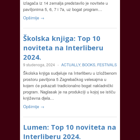
izlagača iz 14 zemalja predstavilo je novitete u
paviljonima 5, 6, 7 i 7a, uz bogat program…
Opširnije →
Školska knjiga: Top 10
noviteta na Interliberu
2024.
9 studenoga, 2024
-
ACTUALLY
,
BOOKS
,
FESTIVALS
Školska knjiga sudjeluje na Interliberu u izložbenom
prostoru paviljona 5 Zagrebačkog velesajma u
kojem će pokazati tradicionalno bogat nakladnički
program. Naglasak je na produkciji u kojoj se ističu
književna djela…
Opširnije →
Lumen: Top 10 noviteta na
Interliberu 2024.