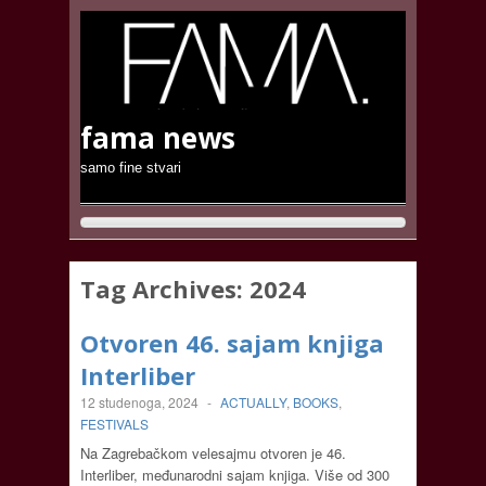
fama news
samo fine stvari
Tag Archives:
2024
Otvoren 46. sajam knjiga
Interliber
12 studenoga, 2024
-
ACTUALLY
,
BOOKS
,
FESTIVALS
Na Zagrebačkom velesajmu otvoren je 46.
Interliber, međunarodni sajam knjiga. Više od 300