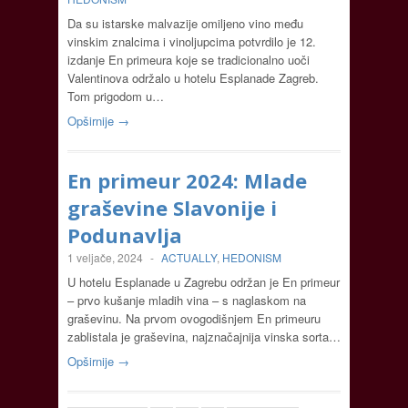
Da su istarske malvazije omiljeno vino među
vinskim znalcima i vinoljupcima potvrdilo je 12.
izdanje En primeura koje se tradicionalno uoči
Valentinova održalo u hotelu Esplanade Zagreb.
Tom prigodom u…
Opširnije →
En primeur 2024: Mlade
graševine Slavonije i
Podunavlja
1 veljače, 2024
-
ACTUALLY
,
HEDONISM
U hotelu Esplanade u Zagrebu održan je En primeur
– prvo kušanje mladih vina – s naglaskom na
graševinu. Na prvom ovogodišnjem En primeuru
zablistala je graševina, najznačajnija vinska sorta…
Opširnije →