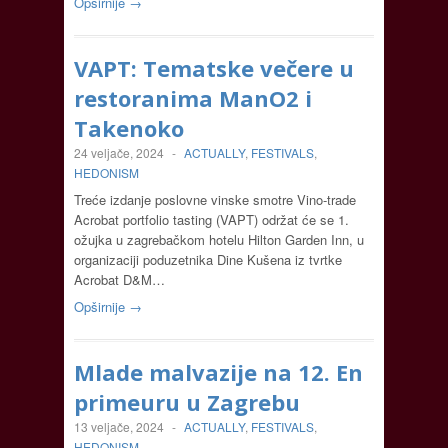
Opširnije →
VAPT: Tematske večere u
restoranima ManO2 i
Takenoko
24 veljače, 2024
-
ACTUALLY
,
FESTIVALS
,
HEDONISM
Treće izdanje poslovne vinske smotre Vino-trade
Acrobat portfolio tasting (VAPT) održat će se 1.
ožujka u zagrebačkom hotelu Hilton Garden Inn, u
organizaciji poduzetnika Dine Kušena iz tvrtke
Acrobat D&M…
Opširnije →
Mlade malvazije na 12. En
primeuru u Zagrebu
13 veljače, 2024
-
ACTUALLY
,
FESTIVALS
,
HEDONISM