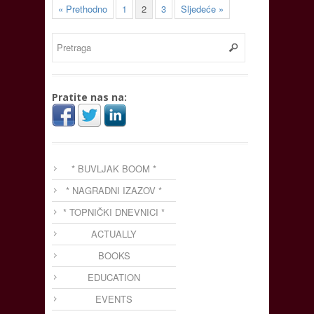
« Prethodno
1
2
3
Sljedeće »
Pratite nas na:
* BUVLJAK BOOM *
* NAGRADNI IZAZOV *
* TOPNIČKI DNEVNICI *
ACTUALLY
BOOKS
EDUCATION
EVENTS