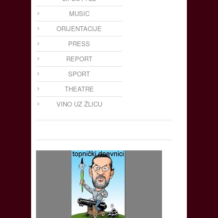
MUSIC
ORIJENTACIJE
PRESS
REPORT
SPORT
THEATRE
VINO UZ ŽLICU