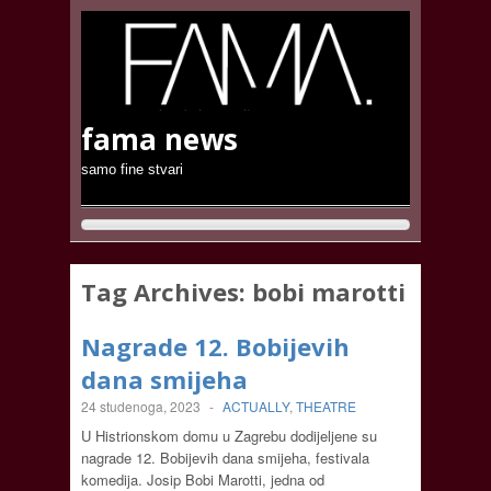
fama news
samo fine stvari
Tag Archives:
bobi marotti
Nagrade 12. Bobijevih
dana smijeha
24 studenoga, 2023
-
ACTUALLY
,
THEATRE
U Histrionskom domu u Zagrebu dodijeljene su
nagrade 12. Bobijevih dana smijeha, festivala
komedija. Josip Bobi Marotti, jedna od