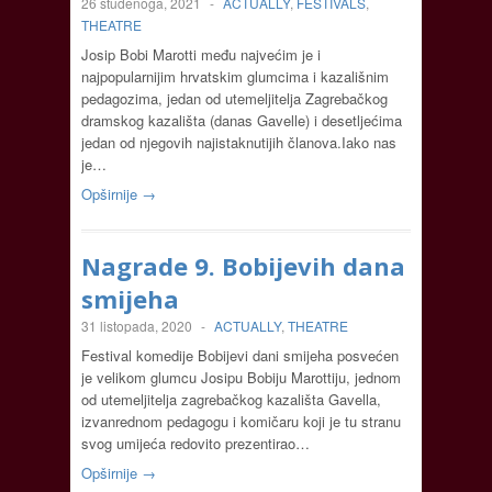
26 studenoga, 2021
-
ACTUALLY
,
FESTIVALS
,
THEATRE
Josip Bobi Marotti među najvećim je i
najpopularnijim hrvatskim glumcima i kazališnim
pedagozima, jedan od utemeljitelja Zagrebačkog
dramskog kazališta (danas Gavelle) i desetljećima
jedan od njegovih najistaknutijih članova.Iako nas
je…
Opširnije →
Nagrade 9. Bobijevih dana
smijeha
31 listopada, 2020
-
ACTUALLY
,
THEATRE
Festival komedije Bobijevi dani smijeha posvećen
je velikom glumcu Josipu Bobiju Marottiju, jednom
od utemeljitelja zagrebačkog kazališta Gavella,
izvanrednom pedagogu i komičaru koji je tu stranu
svog umijeća redovito prezentirao…
Opširnije →