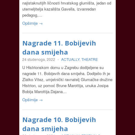
najistaknutijih ličnosti hrvatskog glumišta, jedan od
utemeljitelja kazališta Gavella, izvanredan
pedagog,…
Opširnije →
Nagrade 11. Bobijevih
dana smijeha
24 studenoga, 2022
-
ACTUALLY
,
THEATRE
U Histrionskom domu u Zagrebu dodijeljene su
nagrade 11. Bobijevih dana smijeha. Dodijelio ih je
Zlatko Vitez, umjetnički ravnatelj Glumačke družine
Histrion, uz pomoć Brune Marottija, unuka Josipa
Bobija Marottija.Dajana…
Opširnije →
Nagrade 10. Bobijevih
dana smijeha