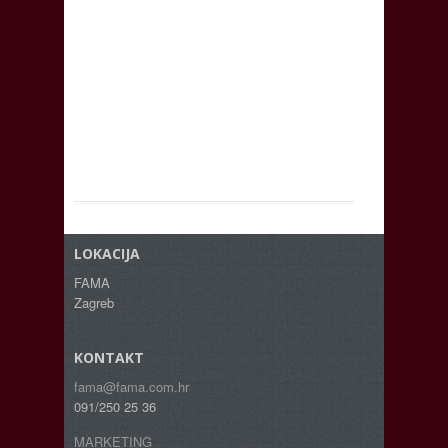
LOKACIJA
FAMA
Zagreb
KONTAKT
fama@fama.com.hr
091/250 25 36
MARKETING