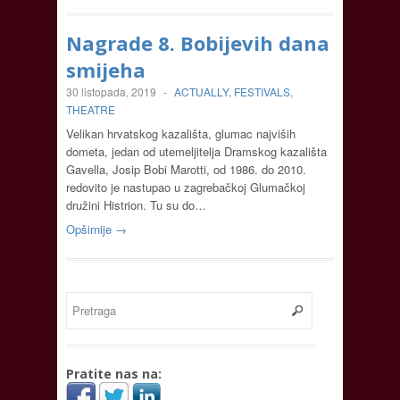
Nagrade 8. Bobijevih dana
smijeha
30 listopada, 2019
-
ACTUALLY
,
FESTIVALS
,
THEATRE
Velikan hrvatskog kazališta, glumac najviših
dometa, jedan od utemeljitelja Dramskog kazališta
Gavella, Josip Bobi Marotti, od 1986. do 2010.
redovito je nastupao u zagrebačkoj Glumačkoj
družini Histrion. Tu su do…
Opširnije →
Pratite nas na: