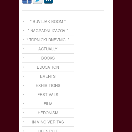
* BUVLJAK BOOM *
* NAGRADNI IZAZOV *
* TOPNIČKI DNEVNICI *
ACTUALLY
BOOKS
EDUCATION
EVENTS
EXHIBITIONS
FESTIVALS
FILM
HEDONISM
IN VINO VERITAS
LIFESTYLE