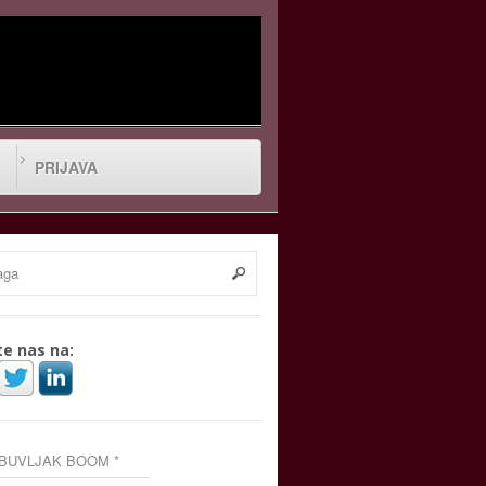
PRIJAVA
te nas na:
 BUVLJAK BOOM *