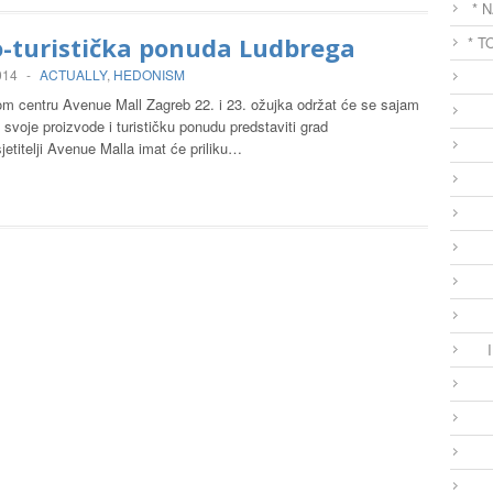
* 
o-turistička ponuda Ludbrega
* T
014
-
ACTUALLY
,
HEDONISM
m centru Avenue Mall Zagreb 22. i 23. ožujka održat će se sajam
svoje proizvode i turističku ponudu predstaviti grad
etitelji Avenue Malla imat će priliku…