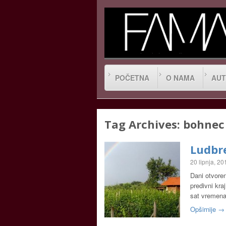
POČETNA
O NAMA
AUT
Tag Archives:
bohnec
Ludbre
20 lipnja, 20
Dani otvoren
predivni kra
sat vremen
Opširnije →