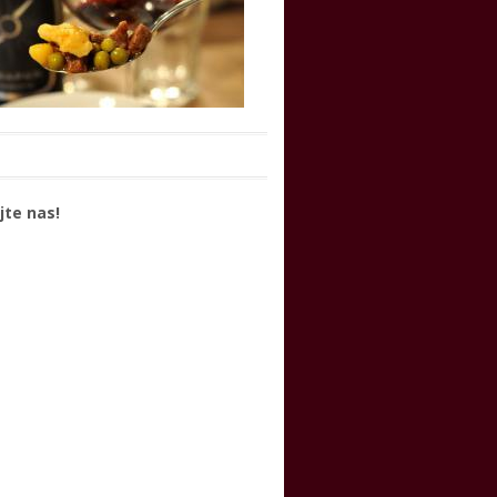
jte nas!