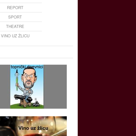
REPORT
SPORT
THEATRE
VINO UZ ŽLICU