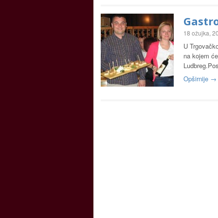
Gastr
18 ožujka, 2
U Trgovačko
na kojem će 
Ludbreg.Posj
Opširnije →