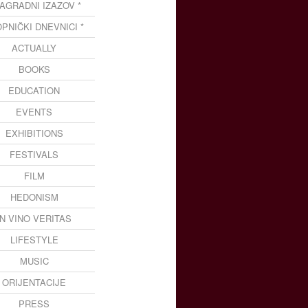
NAGRADNI IZAZOV *
OPNIČKI DNEVNICI *
ACTUALLY
BOOKS
EDUCATION
EVENTS
EXHIBITIONS
FESTIVALS
FILM
HEDONISM
IN VINO VERITAS
LIFESTYLE
MUSIC
ORIJENTACIJE
PRESS