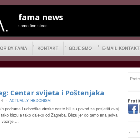
fama news
samo fine stvari
OR BY FAMA
KONTAKT
GDJE SMO
E-MAIL KONTAKT
g: Centar svijeta i Poštenjaka
14
-
ACTUALLY
,
HEDONISM
Prati
ih podruma Ludbreške vinske ceste bili su povod za posjetiti ovaj
j tako blizu a tako daleko od Zagreba. Blizu jer do tamo ima jedva
a vožnje,…
*