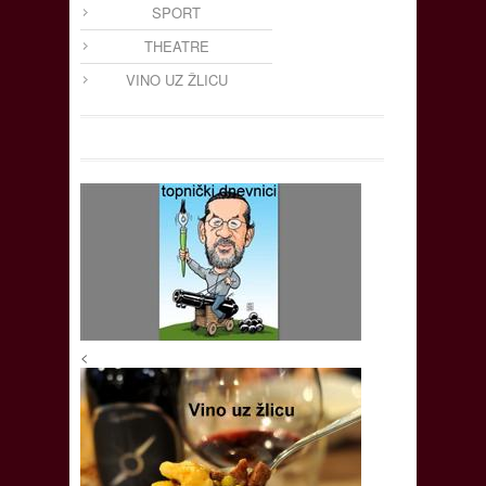
SPORT
THEATRE
VINO UZ ŽLICU
<