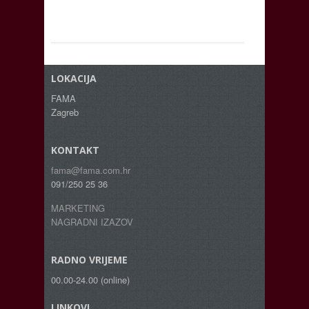
LOKACIJA
FAMA
Zagreb
KONTAKT
fama@fama.com.hr
091/250 25 36
MARKETING
NAGRADNI IZAZOV
RADNO VRIJEME
00.00-24.00 (online)
LINKOVI