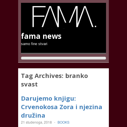
fama news
samo fine stvari
Tag Archives:
branko
svast
Darujemo knjigu:
Crvenokosa Zora i njezina
družina
21 studenoga, 2018
-
BOOKS