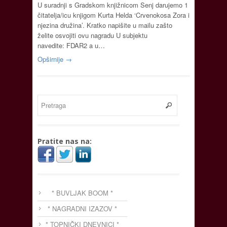
U suradnji s Gradskom knjižnicom Senj darujemo 1
čitatelja/icu knjigom Kurta Helda ‘Crvenokosa Zora i
njezina družina’. Kratko napišite u mailu zašto
želite osvojiti ovu nagradu U subjektu
navedite: FDAR2 a u…
Opširnije →
Pratite nas na:
* BUVLJAK BOOM *
* NAGRADNI IZAZOV *
* TOPNIČKI DNEVNICI *