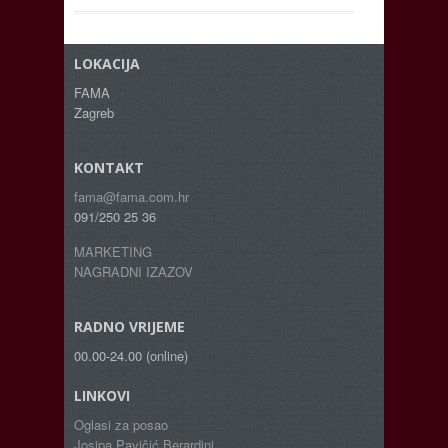
LOKACIJA
FAMA
Zagreb
KONTAKT
fama@fama.com.hr
091/250 25 36
MARKETING
NAGRADNI IZAZOV
RADNO VRIJEME
00.00-24.00 (online)
LINKOVI
Oglasi za posao
Josipa Pavičić Berardini