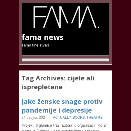
fama news
samo fine stvari
Tag Archives:
cijele ali
isprepletene
Jake ženske snage protiv
pandemije i depresije
31 ožujka, 2021
-
ACTUALLY
,
BOOKS
,
THEATRE
Projekt ‘6 glumica traži autora’ u organizaciji Kotar
teatra iz Delnica, i pod umjetničkim vodstvom