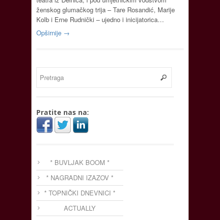
ženskog glumačkog trija – Tare Rosandić, Marije
Kolb i Erne Rudnički – ujedno i inicijatorica…
Opširnije →
Pratite nas na:
* BUVLJAK BOOM *
* NAGRADNI IZAZOV *
* TOPNIČKI DNEVNICI *
ACTUALLY