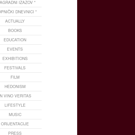
NAGRADNI IZAZOV *
OPNIČKI DNEVNICI *
ACTUALLY
BOOKS
EDUCATION
EVENTS
EXHIBITIONS
FESTIVALS
FILM
HEDONISM
IN VINO VERITAS
LIFESTYLE
MUSIC
ORIJENTACIJE
PRESS