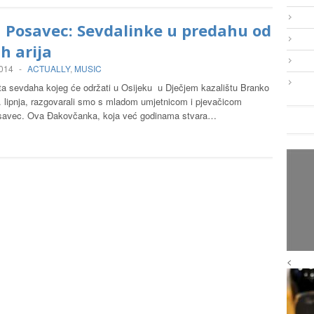
 Posavec: Sevdalinke u predahu od
h arija
2014
-
ACTUALLY
,
MUSIC
ta sevdaha kojeg će održati u Osijeku u Dječjem kazalištu Branko
1. lipnja, razgovarali smo s mladom umjetnicom i pjevačicom
savec. Ova Đakovčanka, koja već godinama stvara…
<