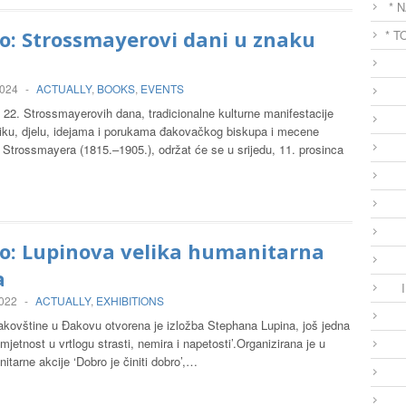
* 
o: Strossmayerovi dani u znaku
* T
2024
-
ACTUALLY
,
BOOKS
,
EVENTS
o 22. Strossmayerovih dana, tradicionalne kulturne manifestacije
iku, djelu, idejama i porukama đakovačkog biskupa i mecene
 Strossmayera (1815.–1905.), održat će se u srijedu, 11. prosinca
o: Lupinova velika humanitarna
a
2022
-
ACTUALLY
,
EXHIBITIONS
kovštine u Đakovu otvorena je izložba Stephana Lupina, još jedna
Umjetnost u vrtlogu strasti, nemira i napetosti’.Organizirana je u
itarne akcije ‘Dobro je činiti dobro’,…