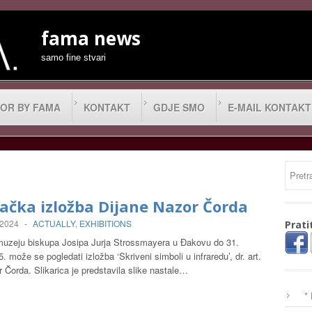
fama news
samo fine stvari
OR BY FAMA
KONTAKT
GDJE SMO
E-MAIL KONTAKT
ačka izložba Dijane Nazor Čorda
 2024
-
ACTUALLY
,
EXHIBITIONS
Prati
zeju biskupa Josipa Jurja Strossmayera u Đakovu do 31.
5. može se pogledati izložba ‘Skriveni simboli u infraredu’, dr. art.
 Čorda. Slikarica je predstavila slike nastale…
*