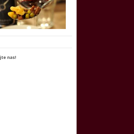
jte nas!