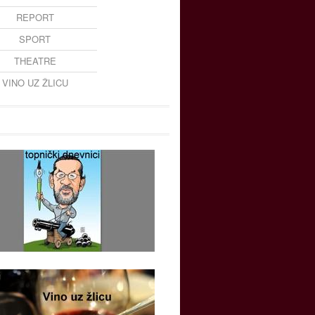
REPORT
SPORT
THEATRE
VINO UZ ŽLICU