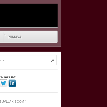
PRIJAVA
te nas na:
 BUVLJAK BOOM *