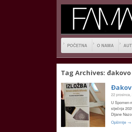
POČETNA
O NAMA
AUT
Tag Archives:
đakovo
Đakov
22 prosinca,
U Spomen-mu
siječnja 202
Dijane Nazor
Opširnije →