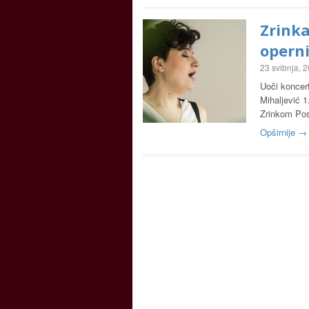
Zrinka
operni
23 svibnja, 
Uoči koncer
Mihaljević 
Zrinkom Po
Opširnije →