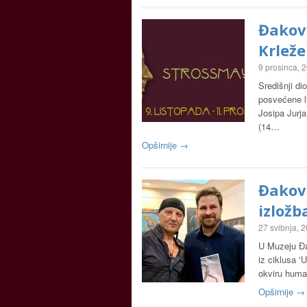
Đakov
Krleže
9 prosinca, 
Središnji di
posvećene l
Josipa Jurja
(14…
Opširnije →
Đakov
izložb
27 svibnja, 
U Muzeju Đa
iz ciklusa ‘
okviru human
Opširnije →