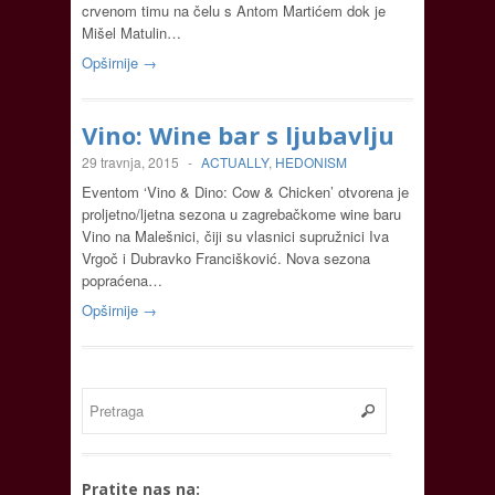
crvenom timu na čelu s Antom Martićem dok je
Mišel Matulin…
Opširnije →
Vino: Wine bar s ljubavlju
29 travnja, 2015
-
ACTUALLY
,
HEDONISM
Eventom ‘Vino & Dino: Cow & Chicken’ otvorena je
proljetno/ljetna sezona u zagrebačkome wine baru
Vino na Malešnici, čiji su vlasnici supružnici Iva
Vrgoč i Dubravko Francišković. Nova sezona
popraćena…
Opširnije →
Pratite nas na: