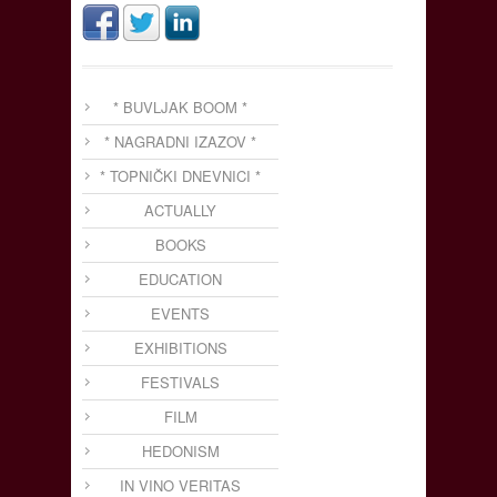
* BUVLJAK BOOM *
* NAGRADNI IZAZOV *
* TOPNIČKI DNEVNICI *
ACTUALLY
BOOKS
EDUCATION
EVENTS
EXHIBITIONS
FESTIVALS
FILM
HEDONISM
IN VINO VERITAS