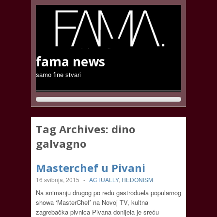
fama news
samo fine stvari
Tag Archives:
dino
galvagno
Masterchef u Pivani
16 svibnja, 2015
-
ACTUALLY
,
HEDONISM
Na snimanju drugog po redu gastroduela popularnog
showa ‘MasterChef’ na Novoj TV, kultna
zagrebačka pivnica Pivana donijela je sreću