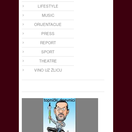
LIFESTYLE
MUSIC
ORIJENTACIJE
PRESS
REPORT
SPORT
THEATRE
VINO UZ ŽLICU