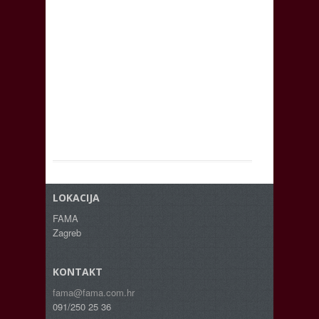
LOKACIJA
FAMA
Zagreb
KONTAKT
fama@fama.com.hr
091/250 25 36