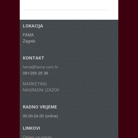
LOKACIJA
FAMA
Zagreb
KONTAKT
fama@fama.com.hr
091/250 25 36
MARKETING
NAGRADNI IZAZOV
RADNO VRIJEME
00.00-24.00 (online)
LINKOVI
Oglasi za posao