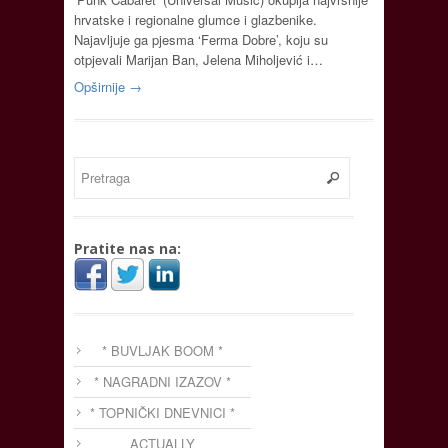
hrvatske i regionalne glumce i glazbenike.
Najavljuje ga pjesma ‘Ferma Dobre’, koju su
otpjevali Marijan Ban, Jelena Miholjević i…
Opširnije →
Pratite nas na:
* BUVLJAK BOOM *
* NAGRADNI IZAZOV *
* TOPNIČKI DNEVNICI *
ACTUALLY