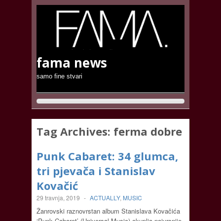
fama news
samo fine stvari
Tag Archives:
ferma dobre
Punk Cabaret: 34 glumca,
tri pjevača i Stanislav
Kovačić
29 travnja, 2019
-
ACTUALLY
,
MUSIC
Žanrovski raznovrstan album Stanislava Kovačića
‘Punk Cabaret’ (Universal Music) okuplja najvrsnije