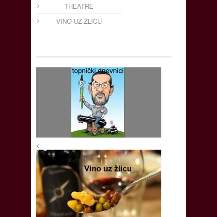
THEATRE
VINO UZ ŽLICU
<