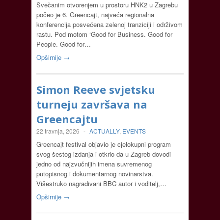
Svečanim otvorenjem u prostoru HNK2 u Zagrebu
počeo je 6. Greencajt, najveća regionalna
konferencija posvećena zelenoj tranziciji i održivom
rastu. Pod motom ‘Good for Business. Good for
People. Good for…
Opširnije →
Simon Reeve svjetsku
turneju završava na
Greencajtu
22 travnja, 2026
-
ACTUALLY
,
EVENTS
Greencajt festival objavio je cjelokupni program
svog šestog izdanja i otkrio da u Zagreb dovodi
jedno od najzvučnijih imena suvremenog
putopisnog i dokumentarnog novinarstva.
Višestruko nagrađivani BBC autor i voditelj,…
Opširnije →