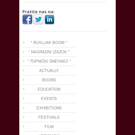
Pratite nas na:
* BUVLJAK BOOM *
* NAGRADNI IZAZOV *
* TOPNIČKI DNEVNICI *
ACTUALLY
BOOKS
EDUCATION
EVENTS
EXHIBITIONS
FESTIVALS
FILM