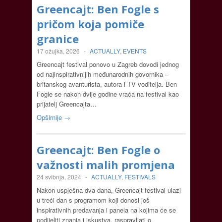
Greencajt: Ben Fogle s
pričom koja pomiče
granice
17 ožujka, 2026
-
ACTUALLY
,
EVENTS
Greencajt festival ponovo u Zagreb dovodi jednog
od najinspirativnijih međunarodnih govornika –
britanskog avanturista, autora i TV voditelja. Ben
Fogle se nakon dvije godine vraća na festival kao
prijatelj Greencajta…
Opširnije →
Greencajt: Ben Fogle o
važnosti malih promjena
24 svibnja, 2024
-
ACTUALLY
,
FESTIVALS
Nakon uspješna dva dana, Greencajt festival ulazi
u treći dan s programom koji donosi još
inspirativnih predavanja i panela na kojima će se
podijeliti znanja i iskustva, raspravljati o