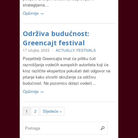
strategijama…
Opširnije →
Održiva budućnost:
Greencajt festival
17 ožujka, 2023
-
ACTUALLY
,
FESTIVALS
Posjetitelji Greencajta imat će priliku čuti
razmišljanja vodećih europskih autoriteta koji će
kroz različite ekspertize pokušati dati odgovor na
pitanje kako stvoriti okruženje za održivu
budućnost. Na pozornicu dolazi vodeći…
Opširnije →
1
2
Sljedeće »