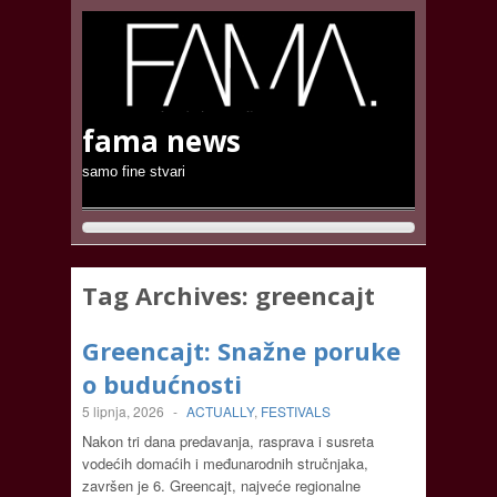
fama news
samo fine stvari
Tag Archives:
greencajt
Greencajt: Snažne poruke
o budućnosti
5 lipnja, 2026
-
ACTUALLY
,
FESTIVALS
Nakon tri dana predavanja, rasprava i susreta
vodećih domaćih i međunarodnih stručnjaka,
završen je 6. Greencajt, najveće regionalne