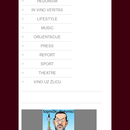
HEDONISM
IN VINO VERITAS
LIFESTYLE
MUSIC
ORIJENTACIJE
PRESS
REPORT
SPORT
THEATRE
VINO UZ ŽLICU