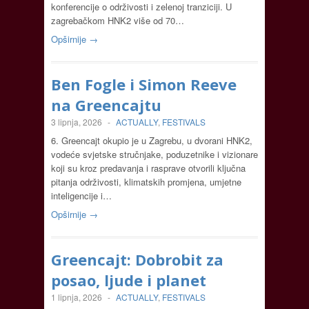
konferencije o održivosti i zelenoj tranziciji. U
zagrebačkom HNK2 više od 70…
Opširnije →
Ben Fogle i Simon Reeve
na Greencajtu
3 lipnja, 2026
-
ACTUALLY
,
FESTIVALS
6. Greencajt okupio je u Zagrebu, u dvorani HNK2,
vodeće svjetske stručnjake, poduzetnike i vizionare
koji su kroz predavanja i rasprave otvorili ključna
pitanja održivosti, klimatskih promjena, umjetne
inteligencije i…
Opširnije →
Greencajt: Dobrobit za
posao, ljude i planet
1 lipnja, 2026
-
ACTUALLY
,
FESTIVALS