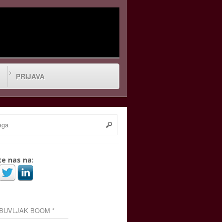
PRIJAVA
te nas na:
 BUVLJAK BOOM *