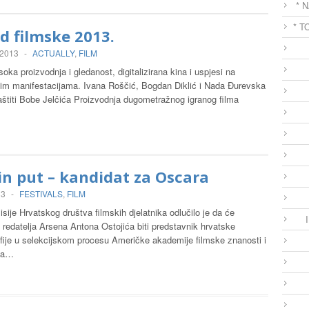
* 
* T
d filmske 2013.
 2013
-
ACTUALLY
,
FILM
oka proizvodnja i gledanost, digitalizirana kina i uspjesi na
m manifestacijama. Ivana Roščić, Bogdan Diklić i Nada Đurevska
aštiti Bobe Jelčića Proizvodnja dugometražnog igranog filma
n put – kandidat za Oscara
13
-
FESTIVALS
,
FILM
sije Hrvatskog društva filmskih djelatnika odlučilo je da će
’ redatelja Arsena Antona Ostojića biti predstavnik hrvatske
fije u selekcijskom procesu Američke akademije filmske znanosti i
 za…