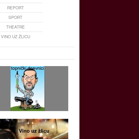
REPORT
SPORT
THEATRE
VINO UZ ŽLICU