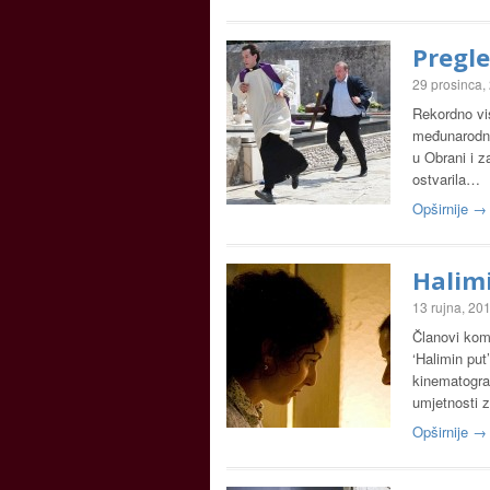
Pregle
29 prosinca,
Rekordno vis
međunarodni
u Obrani i z
ostvarila…
Opširnije →
Halimi
13 rujna, 20
Članovi komi
‘Halimin put
kinematogra
umjetnosti
Opširnije →