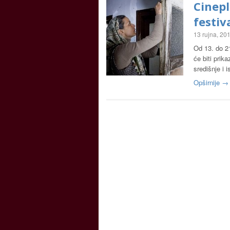
Cinepl
festiv
13 rujna, 20
Od 13. do 21
će biti prik
središnje i
Opširnije →