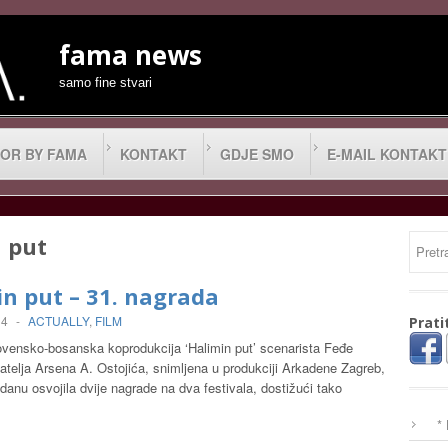
fama news
samo fine stvari
OR BY FAMA
KONTAKT
GDJE SMO
E-MAIL KONTAKT
 put
n put – 31. nagrada
14
-
ACTUALLY
,
FILM
Prati
ovensko-bosanska koprodukcija ‘Halimin put’ scenarista Feđe
datelja Arsena A. Ostojića, snimljena u produkciji Arkadene Zagreb,
danu osvojila dvije nagrade na dva festivala, dostižući tako
*