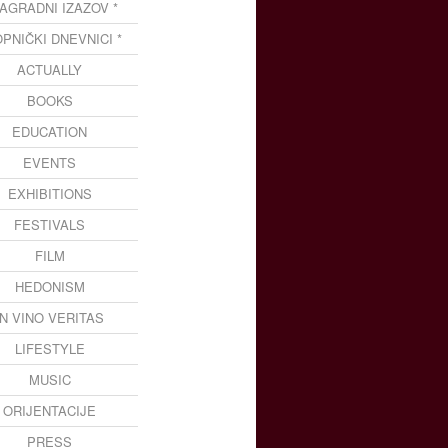
NAGRADNI IZAZOV *
OPNIČKI DNEVNICI *
ACTUALLY
BOOKS
EDUCATION
EVENTS
EXHIBITIONS
FESTIVALS
FILM
HEDONISM
IN VINO VERITAS
LIFESTYLE
MUSIC
ORIJENTACIJE
PRESS