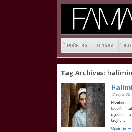
POČETNA
O NAMA
AUT
Tag Archives:
halimin
Halimi
12 rujna, 20
Hrvatsko-sl
Isovića i re
u jednom je 
brojku…
Opširnije →