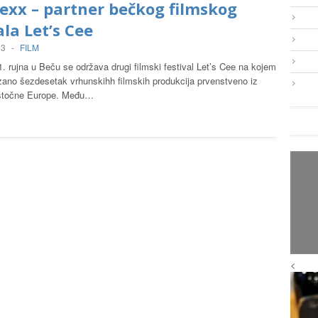
exx – partner bečkog filmskog
ala Let’s Cee
13
-
FILM
. rujna u Beču se održava drugi filmski festival Let’s Cee na kojem
azano šezdesetak vrhunskihh filmskih produkcija prvenstveno iz
 istočne Europe. Među…
<