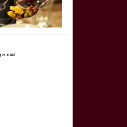
jte nas!