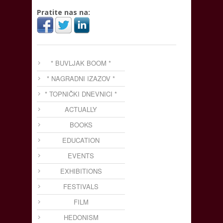
Pratite nas na:
* BUVLJAK BOOM *
* NAGRADNI IZAZOV *
* TOPNIČKI DNEVNICI *
ACTUALLY
BOOKS
EDUCATION
EVENTS
EXHIBITIONS
FESTIVALS
FILM
HEDONISM