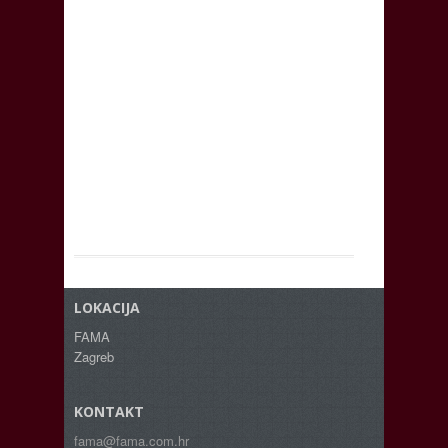
LOKACIJA
FAMA
Zagreb
KONTAKT
fama@fama.com.hr