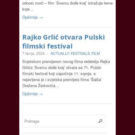
odnosi moći – film ‘Svemu dođe kraj’ istražuje teme
koje…
Opširnije →
Rajko Grlić otvara Pulski
filmski festival
7 lipnja, 2024
-
ACTUALLY
,
FESTIVALS
,
FILM
Svjetskom premijerom novog filma redatelja Rajka
Grlića ‘Svemu dođe kraj’ otvara se 71. Pulski
filmski festival koji započinje 11. srpnja, a
najavljena je i svjetska premijera filma ‘Šalša’
Dražena Žarkovića…
Opširnije →