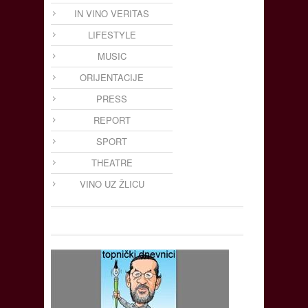
IN VINO VERITAS
LIFESTYLE
MUSIC
ORIJENTACIJE
PRESS
REPORT
SPORT
THEATRE
VINO UZ ŽLICU