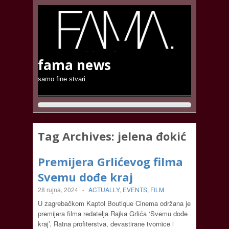
fama news
samo fine stvari
Tag Archives:
jelena đokić
Premijera Grlićevog filma
Svemu dođe kraj
28 rujna, 2024
-
ACTUALLY
,
EVENTS
,
FILM
U zagrebačkom Kaptol Boutique Cinema održana je
premijera filma redatelja Rajka Grlića ‘Svemu dođe
kraj’. Ratna profiterstva, devastirane tvornice i