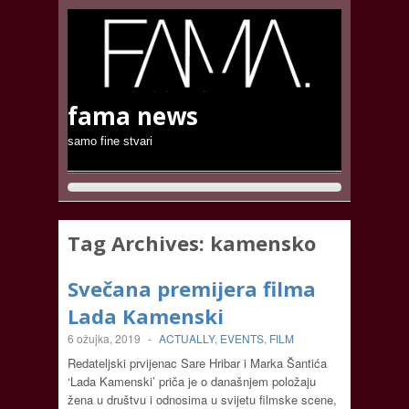
fama news
samo fine stvari
Tag Archives:
kamensko
Svečana premijera filma
Lada Kamenski
6 ožujka, 2019
-
ACTUALLY
,
EVENTS
,
FILM
Redateljski prvijenac Sare Hribar i Marka Šantića
‘Lada Kamenski’ priča je o današnjem položaju
žena u društvu i odnosima u svijetu filmske scene,