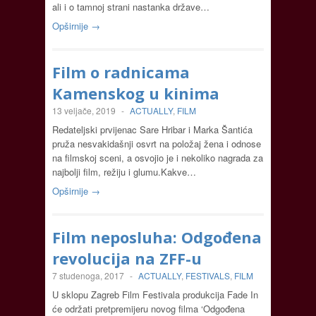
ali i o tamnoj strani nastanka države…
Opširnije →
Film o radnicama
Kamenskog u kinima
13 veljače, 2019
-
ACTUALLY
,
FILM
Redateljski prvijenac Sare Hribar i Marka Šantića
pruža nesvakidašnji osvrt na položaj žena i odnose
na filmskoj sceni, a osvojio je i nekoliko nagrada za
najbolji film, režiju i glumu.Kakve…
Opširnije →
Film neposluha: Odgođena
revolucija na ZFF-u
7 studenoga, 2017
-
ACTUALLY
,
FESTIVALS
,
FILM
U sklopu Zagreb Film Festivala produkcija Fade In
će održati pretpremijeru novog filma ‘Odgođena