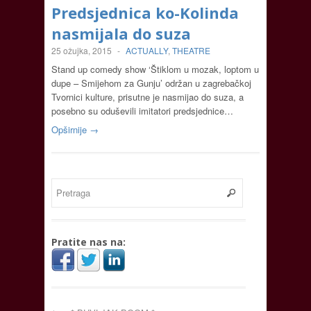
Predsjednica ko-Kolinda
nasmijala do suza
25 ožujka, 2015
-
ACTUALLY
,
THEATRE
Stand up comedy show ‘Štiklom u mozak, loptom u
dupe – Smijehom za Gunju’ održan u zagrebačkoj
Tvornici kulture, prisutne je nasmijao do suza, a
posebno su oduševili imitatori predsjednice…
Opširnije →
Pratite nas na: