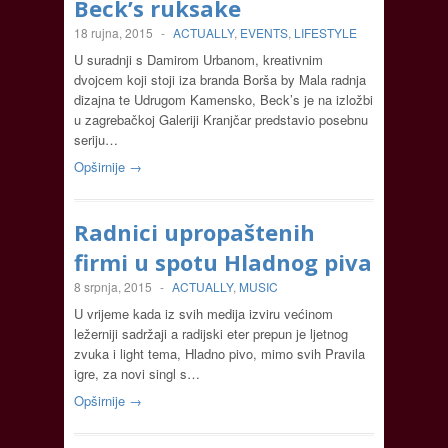
Beck’s ruksake
18 rujna, 2015
-
ACTUALLY
,
EVENTS
,
LIFESTYLE
U suradnji s Damirom Urbanom, kreativnim
dvojcem koji stoji iza branda Borša by Mala radnja
dizajna te Udrugom Kamensko, Beck’s je na izložbi
u zagrebačkoj Galeriji Kranjčar predstavio posebnu
seriju…
Opširnije →
Radnici upropaštenih
firmi u spotu Hladnog piva
8 srpnja, 2015
-
ACTUALLY
,
MUSIC
U vrijeme kada iz svih medija izviru većinom
ležerniji sadržaji a radijski eter prepun je ljetnog
zvuka i light tema, Hladno pivo, mimo svih Pravila
igre, za novi singl s…
Opširnije →