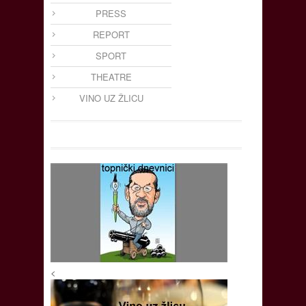
PRESS
REPORT
SPORT
THEATRE
VINO UZ ŽLICU
<