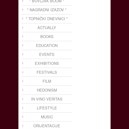
* BUVLJAK BOOM *
* NAGRADNI IZAZOV *
* TOPNIČKI DNEVNICI *
ACTUALLY
BOOKS
EDUCATION
EVENTS
EXHIBITIONS
FESTIVALS
FILM
HEDONISM
IN VINO VERITAS
LIFESTYLE
MUSIC
ORIJENTACIJE