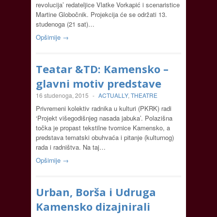
revolucija’ redateljice Vlatke Vorkapić i scenaristice
Martine Globočnik. Projekcija će se održati 13.
studenoga (21 sat)…
Opširnije →
Teatar &TD: Kamensko –
glavni motiv predstave
16 studenoga, 2015
-
ACTUALLY
,
THEATRE
Privremeni kolektiv radnika u kulturi (PKRK) radi
‘Projekt višegodišnjeg nasada jabuka’. Polazišna
točka je propast tekstilne tvornice Kamensko, a
predstava tematski obuhvaća i pitanje (kulturnog)
rada i radništva. Na taj…
Opširnije →
Urban, Borša i Udruga
Kamensko dizajnirali