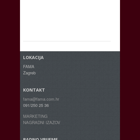
LOKACIJA
FAMA
Zagreb
KONTAKT
fama@fama.com.hr
091/250 25 36
MARKETING
NAGRADNI IZAZOV
RADNO VRIJEME