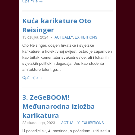
Opširnije →
Kuća karikature Oto
Reisinger
13 ožujka, 2024
-
ACTUALLY
,
EXHIBITIONS
Oto Reisinger, doajen hrvatske i svjetske
karikature, u kolektivnoj svijesti ostao je zapamćen
kao britak komentator svakodnevice, ali i lokalnih i
svjetskih političkih događaja. Još kao studenta
arhitekture talent ga…
Opširnije →
3. ZeGeBOOM!
Međunarodna izložba
karikatura
28 studenoga, 2023
-
ACTUALLY
,
EXHIBITIONS
U ponedjeljak, 4. prosinca, s početkom u 19 sati u