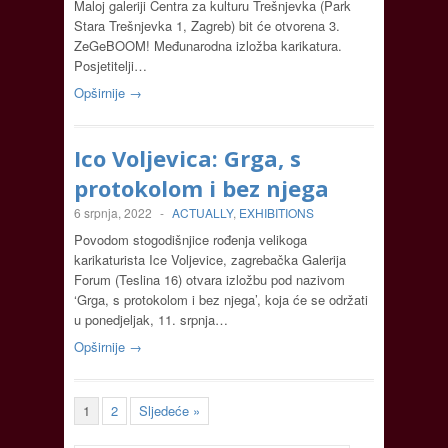
Maloj galeriji Centra za kulturu Trešnjevka (Park
Stara Trešnjevka 1, Zagreb) bit će otvorena 3.
ZeGeBOOM! Međunarodna izložba karikatura.
Posjetitelji…
Opširnije →
Ico Voljevica: Grga, s
protokolom i bez njega
6 srpnja, 2022
-
ACTUALLY
,
EXHIBITIONS
Povodom stogodišnjice rođenja velikoga
karikaturista Ice Voljevice, zagrebačka Galerija
Forum (Teslina 16) otvara izložbu pod nazivom
‘Grga, s protokolom i bez njega’, koja će se održati
u ponedjeljak, 11. srpnja…
Opširnije →
1
2
Sljedeće »