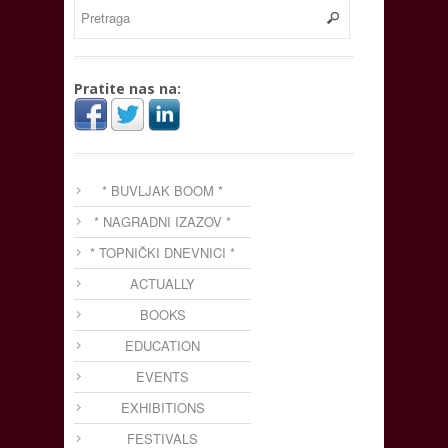
Pratite nas na:
* BUVLJAK BOOM *
* NAGRADNI IZAZOV *
* TOPNIČKI DNEVNICI *
ACTUALLY
BOOKS
EDUCATION
EVENTS
EXHIBITIONS
FESTIVALS