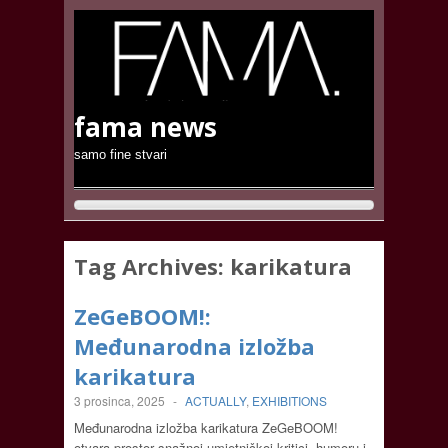
fama news
samo fine stvari
Tag Archives:
karikatura
ZeGeBOOM!:
Međunarodna izložba
karikatura
3 prosinca, 2025
-
ACTUALLY
,
EXHIBITIONS
Međunarodna izložba karikatura ZeGeBOOM!
otvara prostor snažnoj umjetničkoj kritici, humoru i