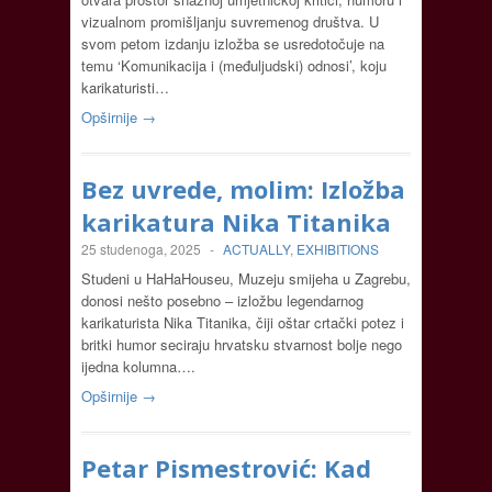
vizualnom promišljanju suvremenog društva. U
svom petom izdanju izložba se usredotočuje na
temu ‘Komunikacija i (međuljudski) odnosi’, koju
karikaturisti…
Opširnije →
Bez uvrede, molim: Izložba
karikatura Nika Titanika
25 studenoga, 2025
-
ACTUALLY
,
EXHIBITIONS
Studeni u HaHaHouseu, Muzeju smijeha u Zagrebu,
donosi nešto posebno – izložbu legendarnog
karikaturista Nika Titanika, čiji oštar crtački potez i
britki humor seciraju hrvatsku stvarnost bolje nego
ijedna kolumna….
Opširnije →
Petar Pismestrović: Kad