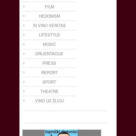
FILM
HEDONISM
IN VINO VERITAS
LIFESTYLE
MUSIC
ORIJENTACIJE
PRESS
REPORT
SPORT
THEATRE
VINO UZ ŽLICU