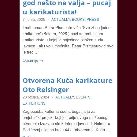
god nešto ne valja – pucaj
u karikaturista!
7 lipnja, 2025
-
ACTUALLY
,
BOOKS
,
PRESS
Treći roman Petra Pismestrovića ‘Sve zbog jedne
karikature’ (Beletra, 2025.) bavi se profesijom
karikaturista u kojoj je pojedinac izložen sudu
javnosti, ali i volji moćnika. Petar Pismestrović svoj
je treći…
Opširnije →
Otvorena Kuća karikature
Oto Reisinger
23 ožujka, 2024
-
ACTUALLY
,
EVENTS
,
EXHIBITIONS
Zagrebačka kulturna scena bogatija je za
umjetnički projekt koji je i prije svoga službenog
otvorenja izazvao širok interes javnosti. Naime, u
Radićevoj ulici na broju 44 a, otvorena je Kuća…