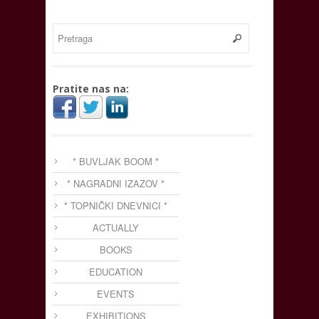
Pratite nas na:
* BUVLJAK BOOM *
* NAGRADNI IZAZOV *
* TOPNIČKI DNEVNICI *
ACTUALLY
BOOKS
EDUCATION
EVENTS
EXHIBITIONS