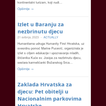
kontinentalni turizam, koji nudi…
Opširnije →
Izlet u Baranju za
nezbrinutu djecu
21 svibnja, 2023
-
ACTUALLY
Humanitarna udruga Humanity First Hrvatska, uz
svesrdnu pomoć Marine Pucević, organizirala je
izlet s ciljem edukacije i upoznavanja mladih,
štićenika Kuće sv. Josipa za nezbrinutu djecu,
sestara karmelićanki Božanskog Srca…
Opširnije →
Zaklada Hrvatska za
djecu: Pet obitelji u
Nacionalnim parkovima
Hrvatske