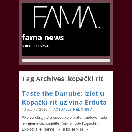
fama news
samo fine stvari
Tag Archives:
kopački rit
Taste the Danube: Izlet u
Kopački rit uz vina Erduta
10 ožujka, 2026
-
ACTUALLY
,
HEDONISM
Ako se ubrajate u osobe koje prate trendove, tada
je vrijeme da posjetite Park prirode Kopački rit.
Ekologija je, naime, IN, a još je više IN