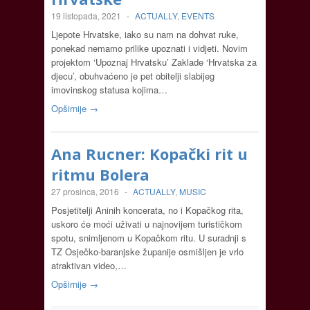
19 listopada, 2021
-
ACTUALLY
,
EVENTS
Ljepote Hrvatske, iako su nam na dohvat ruke,
ponekad nemamo prilike upoznati i vidjeti. Novim
projektom ‘Upoznaj Hrvatsku’ Zaklade ‘Hrvatska za
djecu’, obuhvaćeno je pet obitelji slabijeg
imovinskog statusa kojima…
Opširnije →
Ana Rucner: Kopački rit u
ritmu Bolera
27 prosinca, 2016
-
ACTUALLY
,
MUSIC
Posjetitelji Aninih koncerata, no i Kopačkog rita,
uskoro će moći uživati u najnovijem turističkom
spotu, snimljenom u Kopačkom ritu. U suradnji s
TZ Osječko-baranjske županije osmišljen je vrlo
atraktivan video,…
Opširnije →