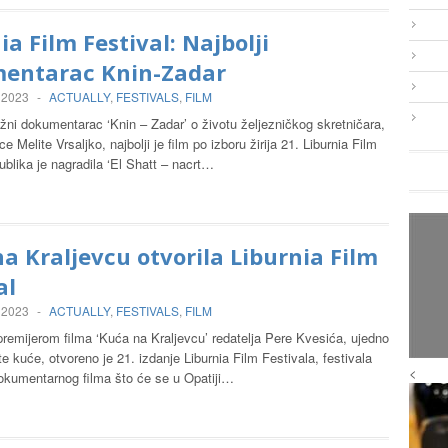
ia Film Festival: Najbolji
entarac Knin-Zadar
 2023
-
ACTUALLY
,
FESTIVALS
,
FILM
žni dokumentarac ‘Knin – Zadar’ o životu željezničkog skretničara,
ce Melite Vrsaljko, najbolji je film po izboru žirija 21. Liburnia Film
ublika je nagradila ‘El Shatt – nacrt…
a Kraljevcu otvorila Liburnia Film
al
 2023
-
ACTUALLY
,
FESTIVALS
,
FILM
remijerom filma ‘Kuća na Kraljevcu’ redatelja Pere Kvesića, ujedno
ste kuće, otvoreno je 21. izdanje Liburnia Film Festivala, festivala
<
okumentarnog filma što će se u Opatiji…