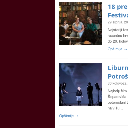
18 pre
Festiv
29 srpnja, 2
Najstariji f
recentne hr
do 26. kolov
Opširnije →
Liburn
Potroš
30 kolovoza,
Najbolji film
Šeparovića 
peteročlani ž
najvišu…
Opširnije →