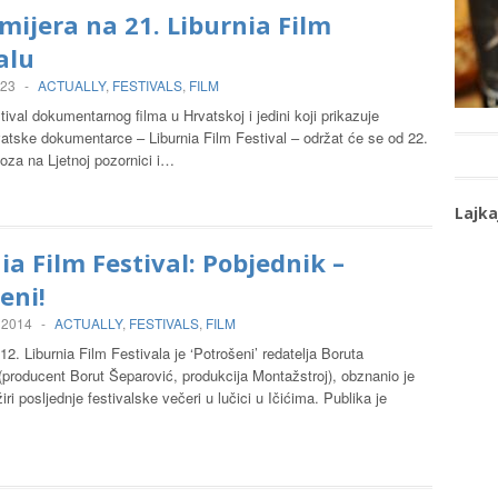
mijera na 21. Liburnia Film
alu
023
-
ACTUALLY
,
FESTIVALS
,
FILM
estival dokumentarnog filma u Hrvatskoj i jedini koji prikazuje
vatske dokumentarce – Liburnia Film Festival – održat će se od 22.
oza na Ljetnoj pozornici i…
Lajka
ia Film Festival: Pobjednik –
eni!
 2014
-
ACTUALLY
,
FESTIVALS
,
FILM
 12. Liburnia Film Festivala je ‘Potrošeni’ redatelja Boruta
(producent Borut Šeparović, produkcija Montažstroj), obznanio je
iri posljednje festivalske večeri u lučici u Ičićima. Publika je