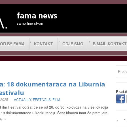
fama news
samo fine stvari
OR BY FAMA
KONTAKT
GDJE SMO
E-MAIL KONTAKT
ja: 18 dokumentaraca na Liburnia
estivalu
Prati
 2025
-
ACTUALLY
,
FESTIVALS
,
FILM
 Film Festival održat će se od 26. do 30. kolovoza na više lokacija
z 18 dokumentaraca u konkurenciji. Šest filmova imat će premijere
ke,…
*