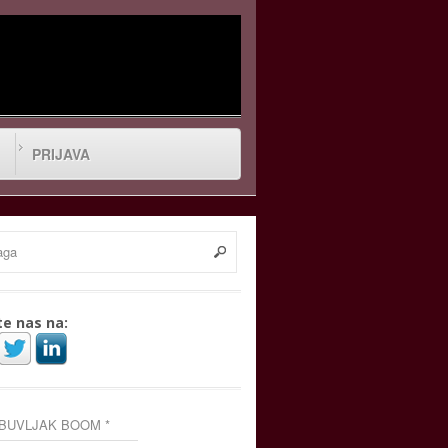
PRIJAVA
te nas na:
 BUVLJAK BOOM *