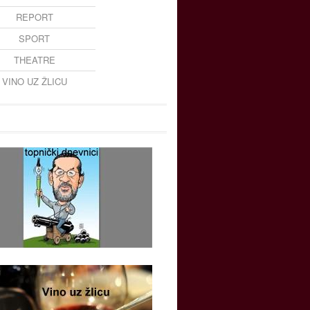
REPORT
SPORT
THEATRE
VINO UZ ŽLICU