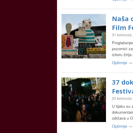
Naša d
Film F
31 kolovoza,
Proglašenje
pozornici za
izboru žirij
Opširnije →
37 do
Festiv
20 kolovoza,
U tijeku su 
dokumentarno
održava u O
Opširnije →