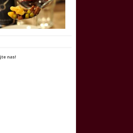
jte nas!