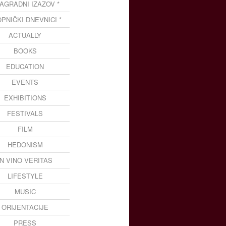
NAGRADNI IZAZOV *
OPNIČKI DNEVNICI *
ACTUALLY
BOOKS
EDUCATION
EVENTS
EXHIBITIONS
FESTIVALS
FILM
HEDONISM
IN VINO VERITAS
LIFESTYLE
MUSIC
ORIJENTACIJE
PRESS