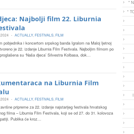
* 
* T
jeca: Najbolji film 22. Liburnia
estivala
 2024
-
ACTUALLY
,
FESTIVALS
,
FILM
m pobjednika i koncertom srpskog banda Igralom na Maloj ljetnoj
tvoreno je 22. izdanje Liburnia Film Festivala. Najboljim filmom po
a proglašena su ‘Naša djeca’ Silvestra Kolbasa, dok…
kumentaraca na Liburnia Film
alu
 2024
-
ACTUALLY
,
FESTIVALS
,
FILM
završne pripreme za 22. izdanje najstarijeg festivala hrvatskog
g filma – Liburnia Film Festivala, koji se od 27. do 31. kolovoza
patiji. Publika će kroz…