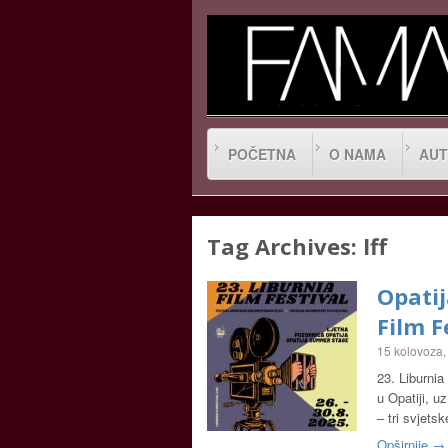
POČETNA
O NAMA
AUT
Tag Archives:
lff
Opati
Film F
15 kolovoza,
23. Liburnia
u Opatiji, u
– tri svjets
Opširnije →