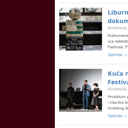
Liburn
dokum
26 kolovoza,
Kratkometra
oca redatelji
Festivala. P
Opširnije →
Kuća n
Festiv
23 kolovoza,
Hrvatskom p
i vlasnika i
hrvatskog d
Opširnije →