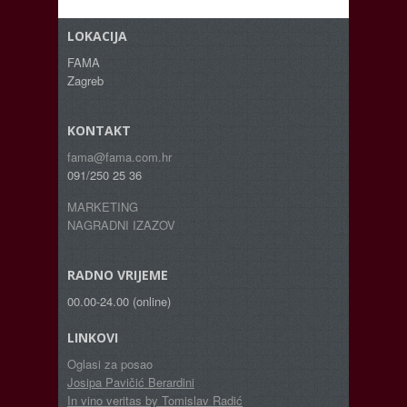
LOKACIJA
FAMA
Zagreb
KONTAKT
fama@fama.com.hr
091/250 25 36
MARKETING
NAGRADNI IZAZOV
RADNO VRIJEME
00.00-24.00 (online)
LINKOVI
Oglasi za posao
Josipa Pavičić Berardini
In vino veritas by Tomislav Radić