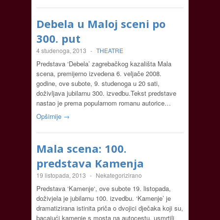
Debela u Maloj sceni po
300. put
4 studenoga, 2013
-
THEATRE
Predstava ‘Debela’ zagrebačkog kazališta Mala
scena, premijerno izvedena 6. veljače 2008.
godine, ove subote, 9. studenoga u 20 sati,
doživljava jubilarnu 300. izvedbu.Tekst predstave
nastao je prema popularnom romanu autorice…
Opširnije →
Mala scena: 100.
predstava Kamenja
19 listopada, 2013
-
Nekategorizirano
Predstava ‘Kamenje‘, ove subote 19. listopada,
doživjela je jubilarnu 100. izvedbu. ‘Kamenje’ je
dramatizirana istinita priča o dvojici dječaka koji su,
bacajući kamenje s mosta na autocestu, usmrtili