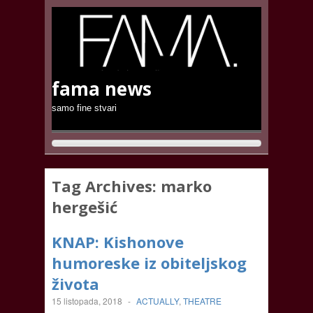
fama news
samo fine stvari
Tag Archives:
marko
hergešić
KNAP: Kishonove
humoreske iz obiteljskog
života
15 listopada, 2018
-
ACTUALLY
,
THEATRE