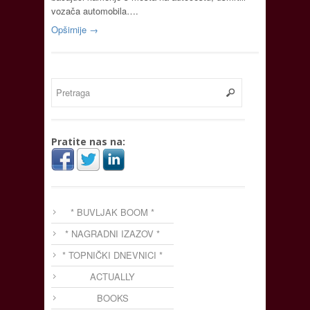
vozača automobila….
Opširnije →
Pratite nas na:
* BUVLJAK BOOM *
* NAGRADNI IZAZOV *
* TOPNIČKI DNEVNICI *
ACTUALLY
BOOKS