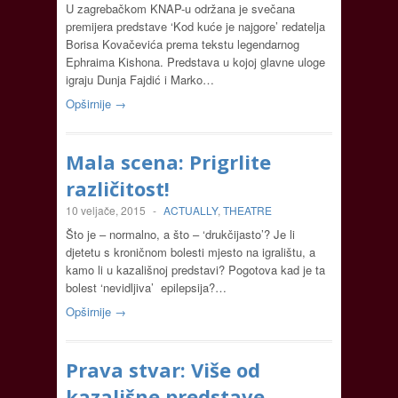
U zagrebačkom KNAP-u održana je svečana
premijera predstave ‘Kod kuće je najgore’ redatelja
Borisa Kovačevića prema tekstu legendarnog
Ephraima Kishona. Predstava u kojoj glavne uloge
igraju Dunja Fajdić i Marko…
Opširnije →
Mala scena: Prigrlite
različitost!
10 veljače, 2015
-
ACTUALLY
,
THEATRE
Što je – normalno, a što – ‘drukčijasto’? Je li
djetetu s kroničnom bolesti mjesto na igralištu, a
kamo li u kazališnoj predstavi? Pogotova kad je ta
bolest ‘nevidljiva’ epilepsija?…
Opširnije →
Prava stvar: Više od
kazališne predstave