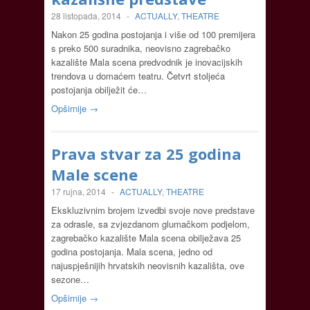
28 listopada, 2014
-
ACTUALLY
,
THEATRE
Nakon 25 godina postojanja i više od 100 premijera
s preko 500 suradnika, neovisno zagrebačko
kazalište Mala scena predvodnik je inovacijskih
trendova u domaćem teatru. Četvrt stoljeća
postojanja obilježit će…
Opširnije →
Prava stvar za 25 godina
Male scene
17 rujna, 2014
-
ACTUALLY
,
THEATRE
Ekskluzivnim brojem izvedbi svoje nove predstave
za odrasle, sa zvjezdanom glumačkom podjelom,
zagrebačko kazalište Mala scena obilježava 25
godina postojanja. Mala scena, jedno od
najuspješnijih hrvatskih neovisnih kazališta, ove
sezone…
Opširnije →