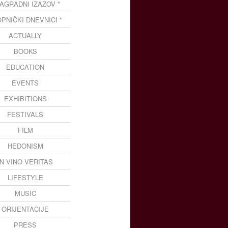
NAGRADNI IZAZOV *
OPNIČKI DNEVNICI *
ACTUALLY
BOOKS
EDUCATION
EVENTS
EXHIBITIONS
FESTIVALS
FILM
HEDONISM
IN VINO VERITAS
LIFESTYLE
MUSIC
ORIJENTACIJE
PRESS