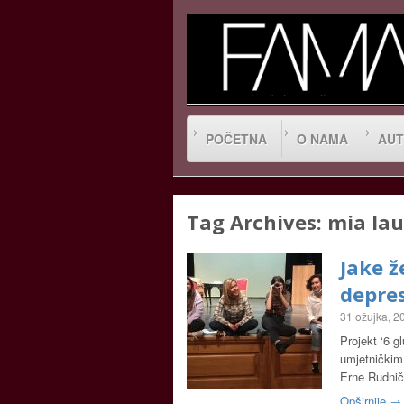
POČETNA
O NAMA
AUT
Tag Archives:
mia lau
Jake ž
depres
31 ožujka, 2
Projekt ‘6 gl
umjetničkim
Erne Rudničk
Opširnije →