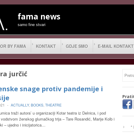
fama news
samo fine stvari
OR BY FAMA
KONTAKT
GDJE SMO
E-MAIL KONTAKT
ra jurčić
enske snage protiv pandemije i
ije
Prati
021
-
ACTUALLY
,
BOOKS
,
THEATRE
umica traži autora’ u organizaciji Kotar teatra iz Delnica, i pod
 vodstvom ženskog glumačkog trija – Tare Rosandić, Marije Kolb i
i – ujedno i inicijatorica…
*