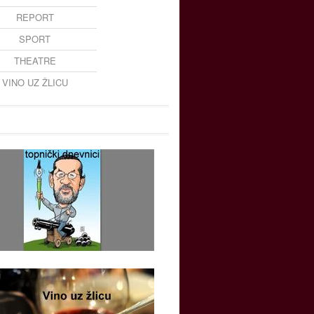
REPORT
SPORT
THEATRE
VINO UZ ŽLICU