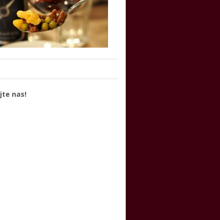
jte nas!