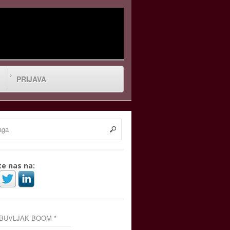
PRIJAVA
te nas na:
 BUVLJAK BOOM *