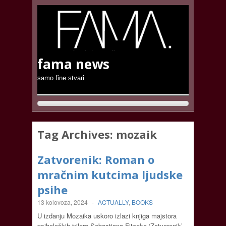
fama news
samo fine stvari
Tag Archives:
mozaik
Zatvorenik: Roman o
mračnim kutcima ljudske
psihe
13 kolovoza, 2024
-
ACTUALLY
,
BOOKS
U izdanju Mozaika uskoro izlazi knjiga majstora
psiholoških trilera Sebastiana Fitzeka ‘Zatvorenik’,