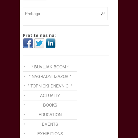
Pratite nas na:
* BUVLJAK BOOM *
* NAGRADNI IZAZOV *
* TOPNIČKI DNEVNICI *
ACTUALLY
BOOKS
EDUCATION
EVENTS
EXHIBITIONS