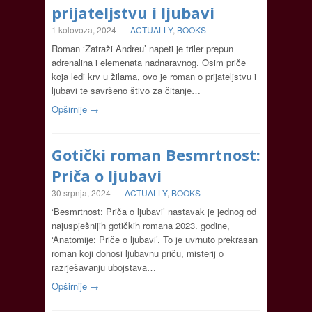
prijateljstvu i ljubavi
1 kolovoza, 2024
-
ACTUALLY
,
BOOKS
Roman ‘Zatraži Andreu’ napeti je triler prepun
adrenalina i elemenata nadnaravnog. Osim priče
koja ledi krv u žilama, ovo je roman o prijateljstvu i
ljubavi te savršeno štivo za čitanje…
Opširnije →
Gotički roman Besmrtnost:
Priča o ljubavi
30 srpnja, 2024
-
ACTUALLY
,
BOOKS
‘Besmrtnost: Priča o ljubavi’ nastavak je jednog od
najuspješnijih gotičkih romana 2023. godine,
‘Anatomije: Priče o ljubavi’. To je uvrnuto prekrasan
roman koji donosi ljubavnu priču, misterij o
razrješavanju ubojstava…
Opširnije →