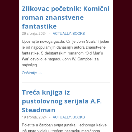
Zlikovac početnik: Komični
roman znanstvene
fantastike
26 srpnja, 2024
-
ACTUALLY
,
BOOKS
Upoznajte novoga gazdu. On je John Scalzi i jedan
je od najpopularnijih današnjih autora znanstvene
fantastike. S debitantskim romanom ‘Old Man’s
War’ osvojio je nagradu John W. Campbell za
najboljeg…
Opširnije →
Treća knjiga iz
pustolovnog serijala A.F.
Steadman
19 srpnja, 2024
-
ACTUALLY
,
BOOKS
Poletite u čaroban svijet junaka i jednoroga kakve
još niste vidjeli u trećem nastavku magičnoga