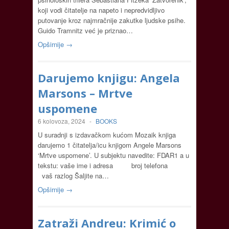
koji vodi čitatelje na napeto i nepredvidljivo
putovanje kroz najmračnije zakutke ljudske psihe.
Guido Tramnitz već je priznao…
Opširnije →
Darujemo knjigu: Angela
Marsons – Mrtve
uspomene
6 kolovoza, 2024
-
BOOKS
U suradnji s izdavačkom kućom Mozaik knjiga
darujemo 1 čitatelja/icu knjigom Angele Marsons
‘Mrtve uspomene’. U subjektu navedite: FDAR1 a u
tekstu: vaše ime i adresa broj telefona
vaš razlog Šaljite na…
Opširnije →
Zatraži Andreu: Krimić o