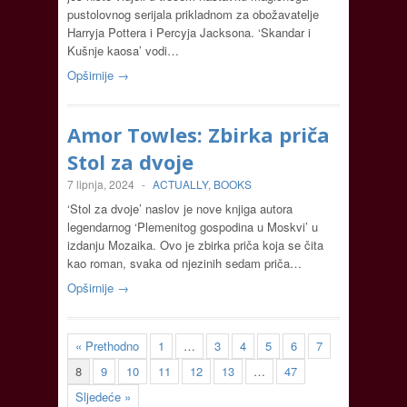
pustolovnog serijala prikladnom za obožavatelje
Harryja Pottera i Percyja Jacksona. ‘Skandar i
Kušnje kaosa’ vodi…
Opširnije →
Amor Towles: Zbirka priča
Stol za dvoje
7 lipnja, 2024
-
ACTUALLY
,
BOOKS
‘Stol za dvoje’ naslov je nove knjiga autora
legendarnog ‘Plemenitog gospodina u Moskvi’ u
izdanju Mozaika. Ovo je zbirka priča koja se čita
kao roman, svaka od njezinih sedam priča…
Opširnije →
« Prethodno
1
…
3
4
5
6
7
8
9
10
11
12
13
…
47
Sljedeće »