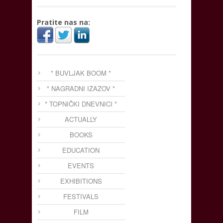
Pratite nas na:
* BUVLJAK BOOM *
* NAGRADNI IZAZOV *
* TOPNIČKI DNEVNICI *
ACTUALLY
BOOKS
EDUCATION
EVENTS
EXHIBITIONS
FESTIVALS
FILM