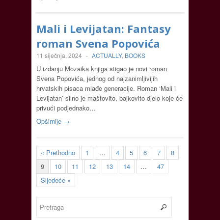
Mali i Levijatan: Fantasy
roman Svena Popovića
11 siječnja, 2024
-
ACTUALLY
,
BOOKS
U izdanju Mozaika knjiga stigao je novi roman
Svena Popovića, jednog od najzanimljivijih
hrvatskih pisaca mlađe generacije. Roman ‘Mali i
Levijatan’ silno je maštovito, bajkovito djelo koje će
privući podjednako…
Opširnije →
« Prethodno
1
…
4
5
6
7
8
9
10
11
12
13
14
…
47
Sljedeće »