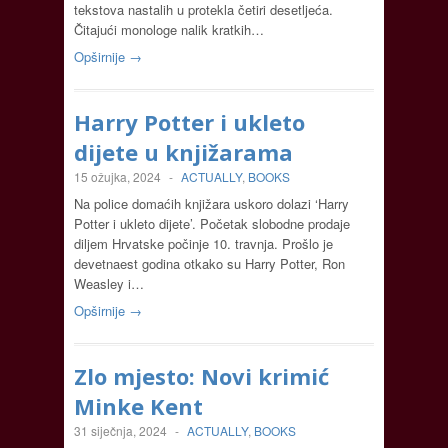
tekstova nastalih u protekla četiri desetljeća.
Čitajući monologe nalik kratkih…
Opširnije →
Harry Potter i ukleto
dijete u knjižarama
15 ožujka, 2024
-
ACTUALLY
,
BOOKS
Na police domaćih knjižara uskoro dolazi ‘Harry
Potter i ukleto dijete’. Početak slobodne prodaje
diljem Hrvatske počinje 10. travnja. Prošlo je
devetnaest godina otkako su Harry Potter, Ron
Weasley i…
Opširnije →
Zlo mjesto: Novi krimić
Minke Kent
31 siječnja, 2024
-
ACTUALLY
,
BOOKS