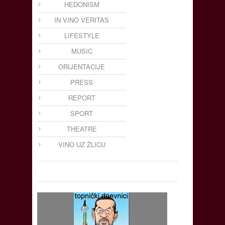
HEDONISM
IN VINO VERITAS
LIFESTYLE
MUSIC
ORIJENTACIJE
PRESS
REPORT
SPORT
THEATRE
VINO UZ ŽLICU