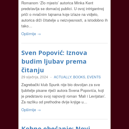
Romanom ‘Zlo mjesto’ autorica Minka Kent
predstavlja se domaćoj publici. U ovoj intrigantnoj
priči o mračnim tajnama koje izlaze na vidjelo,
autorica drži čitatelje u neizvjesnosti, a istodobno ih
tako…
Opširnije →
Sven Popović: Iznova
budim ljubav prema
čitanju
29 siječnja, 2024
-
ACTUALLY
,
BOOKS
,
EVENTS
Zagrebački klub Spunk nije bio dovoljan za sve
ljubitelje pisane riječi autora Svena Popovića, koji
je predstavio svoj najnoviji roman ‘Mali i Levijatan’.
Za razliku od prethodne dvije knjige u…
Opširnije →
Kobno obećanje: Novi