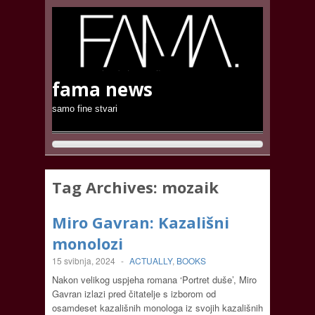
fama news
samo fine stvari
Tag Archives:
mozaik
Miro Gavran: Kazališni
monolozi
15 svibnja, 2024
-
ACTUALLY
,
BOOKS
Nakon velikog uspjeha romana ‘Portret duše’, Miro
Gavran izlazi pred čitatelje s izborom od
osamdeset kazališnih monologa iz svojih kazališnih