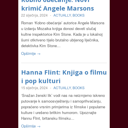
krimić Angele Marsons
22 siječnja, 2024
-
ACTUALLY
,
BOOKS
Roman ‘Kobno obećanje’ autorice Angele Marsons
u izdanju Mozaika knjiga donosi deveti slučaj
kultne inspektorice Kim Stone. Kada je u lokalnoj
šumi otkriveno tijelo brutalno ubijenog liječnika,
detektivka Kim Stone…
Opširnije →
Hanna Flint: Knjiga o filmu
i pop kulturi
15 siječnja, 2024
-
ACTUALLY
,
BOOKS
‘Snažan ženski lik’ vodi nas na neizmjerno iskreno
putovanje k samoosvještenju i samoprihvaćanju,
popraćeno vrsnim primjerima iz filmske i popularne
kulture i urešeno britkim humorom. Upoznajte
Hannu Flint, britansku filmsku…
Opširnije →