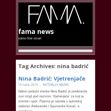
fama news
samo fine stvari
Tag Archives:
nina badrić
Nina Badrić: Vjetrenjače
16 rujna, 2014
-
ACTUALLY
,
MUSIC
Nakon poduže stanke Nina Badrić je predstavila
novi singl pod nazivom ‘Vjetrenjače’ za koji je
snimila i spot. Pjesma je nastala u autorskoj
radionici Aleksandre i Spomenke Kovač, a
aranžman…