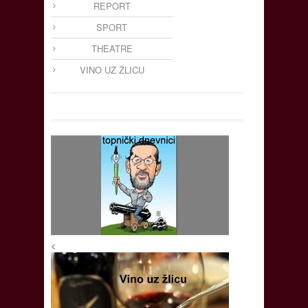
REPORT
SPORT
THEATRE
VINO UZ ŽLICU
<