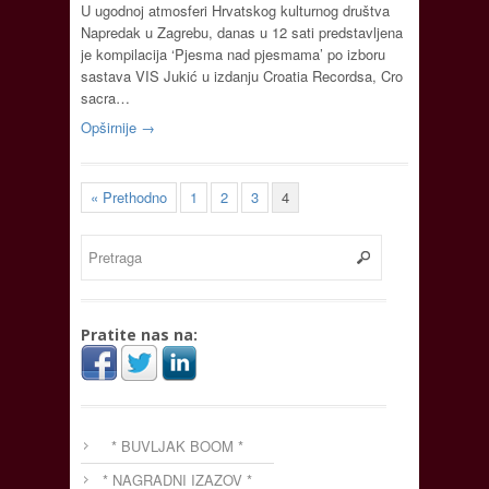
U ugodnoj atmosferi Hrvatskog kulturnog društva
Napredak u Zagrebu, danas u 12 sati predstavljena
je kompilacija ‘Pjesma nad pjesmama’ po izboru
sastava VIS Jukić u izdanju Croatia Recordsa, Cro
sacra…
Opširnije →
« Prethodno
1
2
3
4
Pratite nas na:
* BUVLJAK BOOM *
* NAGRADNI IZAZOV *