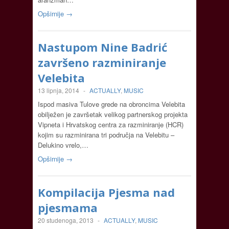
Opširnije →
Nastupom Nine Badrić
završeno razminiranje
Velebita
13 lipnja, 2014
-
ACTUALLY
,
MUSIC
Ispod masiva Tulove grede na obroncima Velebita
obilježen je završetak velikog partnerskog projekta
Vipneta i Hrvatskog centra za razminiranje (HCR)
kojim su razminirana tri područja na Velebitu –
Delukino vrelo,…
Opširnije →
Kompilacija Pjesma nad
pjesmama
20 studenoga, 2013
-
ACTUALLY
,
MUSIC