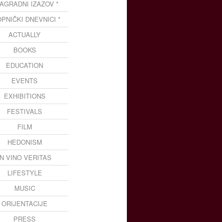
NAGRADNI IZAZOV *
OPNIČKI DNEVNICI *
ACTUALLY
BOOKS
EDUCATION
EVENTS
EXHIBITIONS
FESTIVALS
FILM
HEDONISM
IN VINO VERITAS
LIFESTYLE
MUSIC
ORIJENTACIJE
PRESS