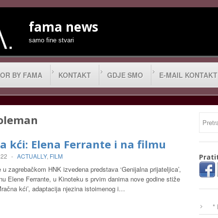
fama news
samo fine stvari
OR BY FAMA
KONTAKT
GDJE SMO
E-MAIL KONTAKT
coleman
 kći: Elena Ferrante i na filmu
022
-
ACTUALLY
,
FILM
Prati
 u zagrebačkom HNK izvedena predstava ‘Genijalna prijateljica’,
u Elene Ferrante, u Kinoteku s prvim danima nove godine stiže
‘Mračna kći’, adaptacija njezina istoimenog i…
*