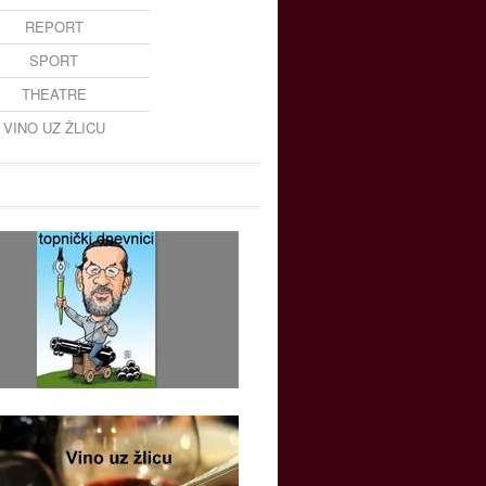
REPORT
SPORT
THEATRE
VINO UZ ŽLICU