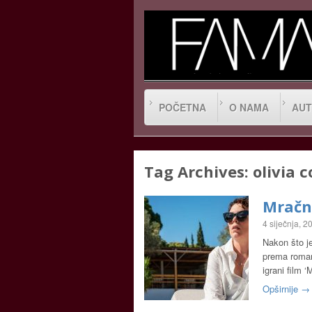
POČETNA
O NAMA
AUT
Tag Archives:
olivia 
Mračna
4 siječnja, 2
Nakon što je
prema roman
igrani film 
Opširnije →