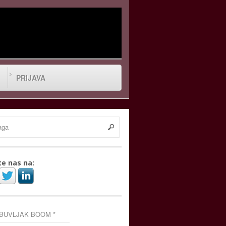
PRIJAVA
te nas na:
 BUVLJAK BOOM *