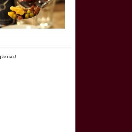
jte nas!