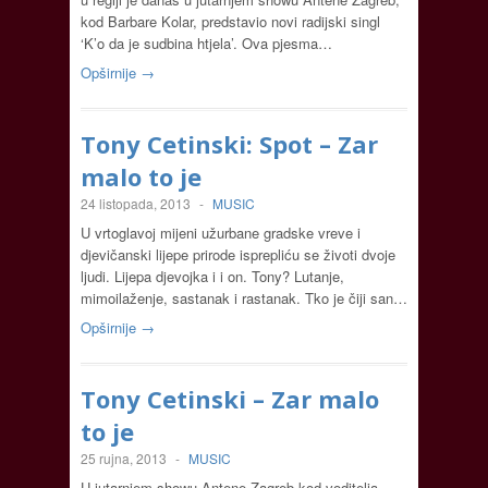
kod Barbare Kolar, predstavio novi radijski singl
‘K’o da je sudbina htjela’. Ova pjesma…
Opširnije →
Tony Cetinski: Spot – Zar
malo to je
24 listopada, 2013
-
MUSIC
U vrtoglavoj mijeni užurbane gradske vreve i
djevičanski lijepe prirode isprepliću se životi dvoje
ljudi. Lijepa djevojka i i on. Tony? Lutanje,
mimoilaženje, sastanak i rastanak. Tko je čiji san…
Opširnije →
Tony Cetinski – Zar malo
to je
25 rujna, 2013
-
MUSIC
U jutarnjem showu Antene Zagreb kod voditelja