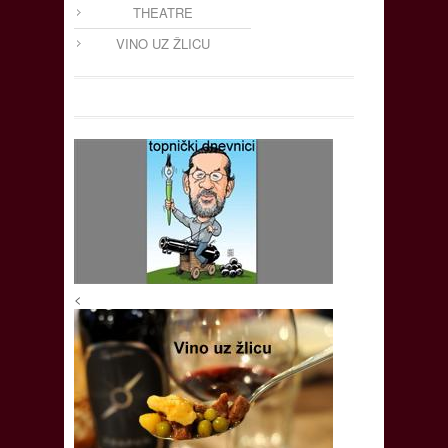
THEATRE
VINO UZ ŽLICU
<