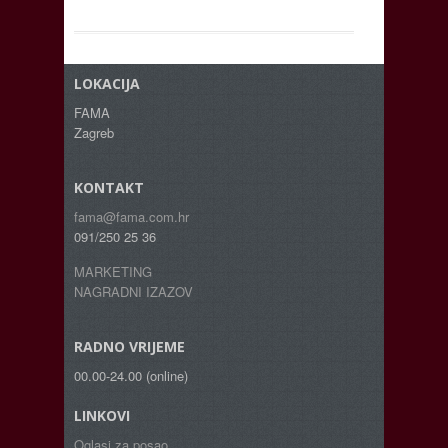
LOKACIJA
FAMA
Zagreb
KONTAKT
fama@fama.com.hr
091/250 25 36
MARKETING
NAGRADNI IZAZOV
RADNO VRIJEME
00.00-24.00 (online)
LINKOVI
Oglasi za posao