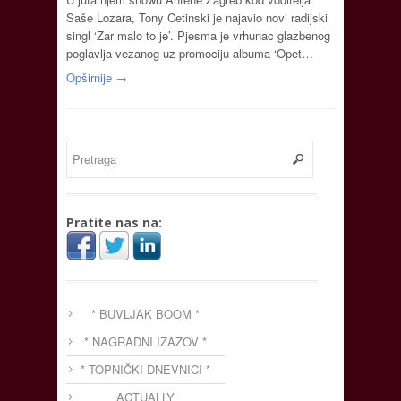
Saše Lozara, Tony Cetinski je najavio novi radijski
singl ‘Zar malo to je’. Pjesma je vrhunac glazbenog
poglavlja vezanog uz promociju albuma ‘Opet…
Opširnije →
Pratite nas na:
* BUVLJAK BOOM *
* NAGRADNI IZAZOV *
* TOPNIČKI DNEVNICI *
ACTUALLY