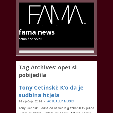
fama news
samo fine stvari
Tag Archives:
opet si
pobijedila
Tony Cetinski: K’o da je
sudbina htjela
14 siječnja, 2014
-
ACTUALLY
,
MUSIC
Tony Cetinski, jedna od najvećih glazbenih zvijezda
u regiji je danas u jutarnjem showu Antene Zagreb,