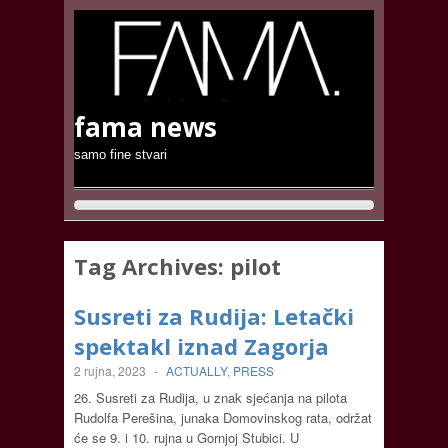
fama news
samo fine stvari
Tag Archives:
pilot
Susreti za Rudija: Letački
spektakl iznad Zagorja
2 rujna, 2023
-
ACTUALLY
,
PRESS
26. Susreti za Rudija, u znak sjećanja na pilota
Rudolfa Perešina, junaka Domovinskog rata, održat
će se 9. i 10. rujna u Gornjoj Stubici. U