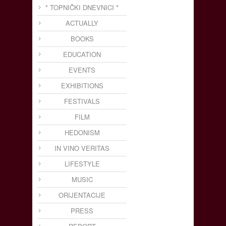
* TOPNIČKI DNEVNICI *
ACTUALLY
BOOKS
EDUCATION
EVENTS
EXHIBITIONS
FESTIVALS
FILM
HEDONISM
IN VINO VERITAS
LIFESTYLE
MUSIC
ORIJENTACIJE
PRESS