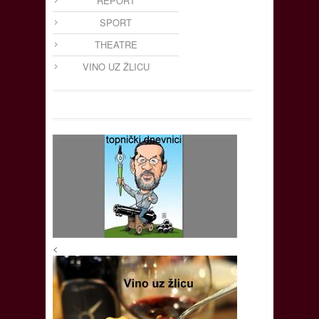
REPORT
SPORT
THEATRE
VINO UZ ŽLICU
<