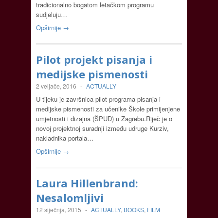
tradicionalno bogatom letačkom programu
sudjeluju…
Opširnije →
Pilot projekt pisanja i
medijske pismenosti
2 veljače, 2016
-
ACTUALLY
U tijeku je završnica pilot programa pisanja i
medijske pismenosti za učenike Škole primijenjene
umjetnosti i dizajna (ŠPUD) u Zagrebu.Riječ je o
novoj projektnoj suradnji između udruge Kurziv,
nakladnika portala…
Opširnije →
Laura Hillenbrand:
Nesalomljivi
12 siječnja, 2015
-
ACTUALLY
,
BOOKS
,
FILM