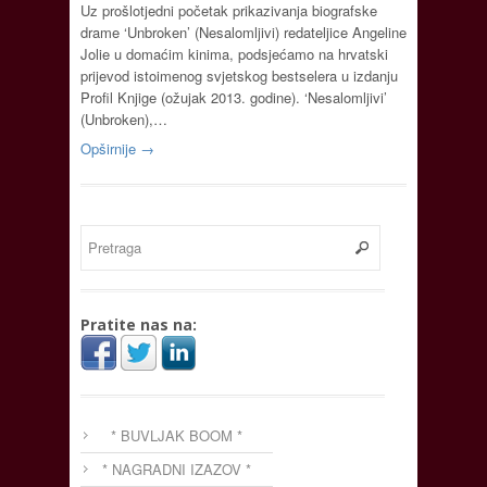
Uz prošlotjedni početak prikazivanja biografske
drame ‘Unbroken’ (Nesalomljivi) redateljice Angeline
Jolie u domaćim kinima, podsjećamo na hrvatski
prijevod istoimenog svjetskog bestselera u izdanju
Profil Knjige (ožujak 2013. godine). ‘Nesalomljivi’
(Unbroken),…
Opširnije →
Pratite nas na:
* BUVLJAK BOOM *
* NAGRADNI IZAZOV *