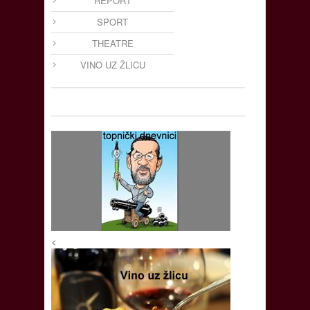
REPORT
SPORT
THEATRE
VINO UZ ŽLICU
<