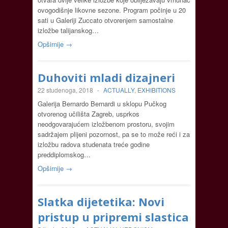
ovogodišnje likovne sezone. Program počinje u 20
sati u Galeriji Zuccato otvorenjem samostalne
izložbe talijanskog…
Opširnije →
Duhoviti mladi dizajneri
22 studenoga, 2018
-
ACTUALLY
,
EXHIBITIONS
Galerija Bernardo Bernardi u sklopu Pučkog
otvorenog učilišta Zagreb, usprkos
neodgovarajućem izložbenom prostoru, svojim
sadržajem plijeni pozornost, pa se to može reći i za
izložbu radova studenata treće godine
preddiplomskog…
Opširnije →
Slatka dijetetika: Novi
pristup u pripremi slastica