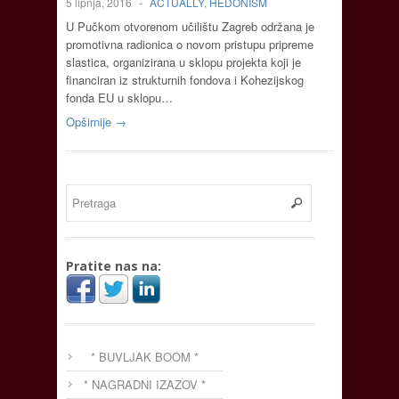
5 lipnja, 2016
-
ACTUALLY
,
HEDONISM
U Pučkom otvorenom učilištu Zagreb održana je
promotivna radionica o novom pristupu pripreme
slastica, organizirana u sklopu projekta koji je
financiran iz strukturnih fondova i Kohezijskog
fonda EU u sklopu…
Opširnije →
Pratite nas na:
* BUVLJAK BOOM *
* NAGRADNI IZAZOV *