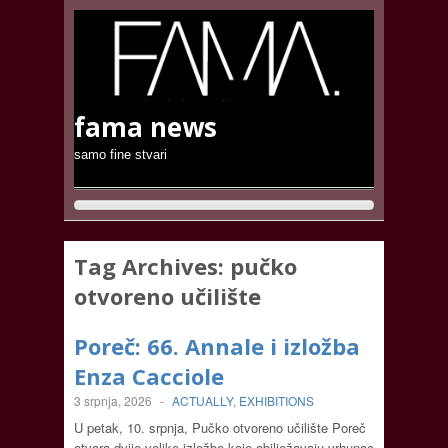
fama news
samo fine stvari
Tag Archives:
pučko
otvoreno učilište
Poreč: 66. Annale i izložba
Enza Cacciole
3 srpnja, 2026
-
ACTUALLY
,
EXHIBITIONS
U petak, 10. srpnja, Pučko otvoreno učilište Poreč
otvara dvije velike izložbe koje obilježavaju vrhunac