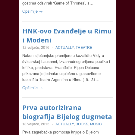
gostima odsvirali ‘Game of Thrones’, s…
Opširnije →
HNK-ovo Evanđelje u Rimu
i Modeni
12 veljače, 2016
-
ACTUALLY
,
THEATRE
Nakon siječanjske premijere u kazalištu Vidy u
švicarskoj Lausanni, izvanrednog prijema publike i
kritike, predstava ‘Evanđelje’ Pippa Delbona
prikazana je jednako uspješno u glasovitome
kazalištu Teatro Argentina u Rimu (19.–31….
Opširnije →
Prva autorizirana
biografija Bijelog dugmeta
18 veljače, 2015
-
ACTUALLY
,
BOOKS
,
MUSIC
Prva zagrebačka promocija knjige o Bijelom