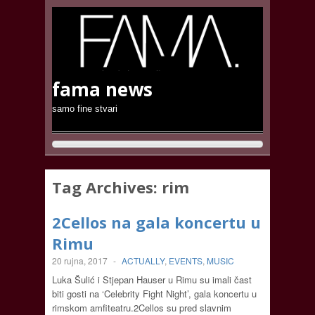
fama news
samo fine stvari
Tag Archives:
rim
2Cellos na gala koncertu u
Rimu
20 rujna, 2017
-
ACTUALLY
,
EVENTS
,
MUSIC
Luka Šulić i Stjepan Hauser u Rimu su imali čast
biti gosti na ‘Celebrity Fight Night’, gala koncertu u
rimskom amfiteatru.2Cellos su pred slavnim