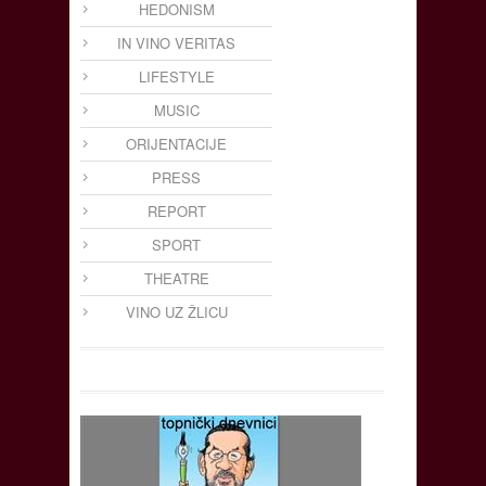
HEDONISM
IN VINO VERITAS
LIFESTYLE
MUSIC
ORIJENTACIJE
PRESS
REPORT
SPORT
THEATRE
VINO UZ ŽLICU