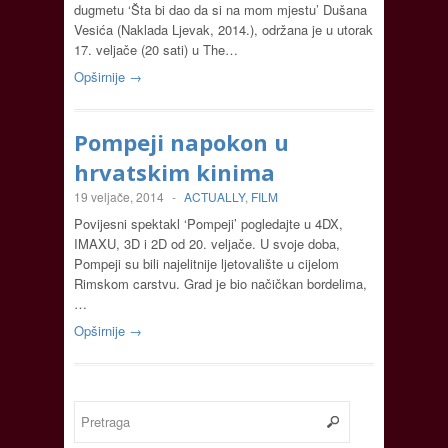
dugmetu ‘Šta bi dao da si na mom mjestu’ Dušana
Vesića (Naklada Ljevak, 2014.), održana je u utorak
17. veljače (20 sati) u The…
Opširnije →
Pompeji napokon u
hrvatskim kinima
19 veljače, 2014
-
ACTUALLY
,
FILM
Povijesni spektakl ‘Pompeji’ pogledajte u 4DX,
IMAXU, 3D i 2D od 20. veljače. U svoje doba,
Pompeji su bili najelitnije ljetovalište u cijelom
Rimskom carstvu. Grad je bio načičkan bordelima,
…
Opširnije →