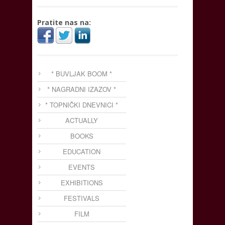
Pratite nas na:
* BUVLJAK BOOM *
* NAGRADNI IZAZOV *
* TOPNIČKI DNEVNICI *
ACTUALLY
BOOKS
EDUCATION
EVENTS
EXHIBITIONS
FESTIVALS
FILM