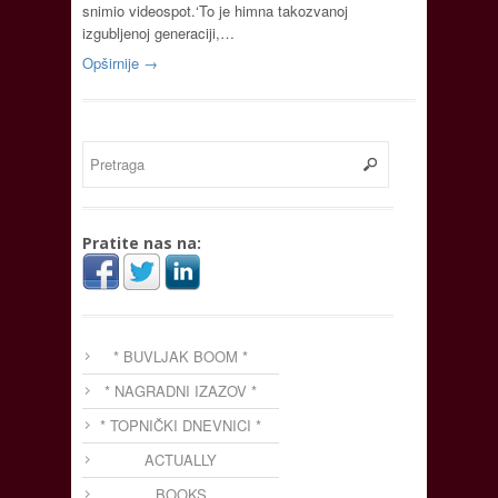
snimio videospot.‘To je himna takozvanoj
izgubljenoj generaciji,…
Opširnije →
Pratite nas na:
* BUVLJAK BOOM *
* NAGRADNI IZAZOV *
* TOPNIČKI DNEVNICI *
ACTUALLY
BOOKS