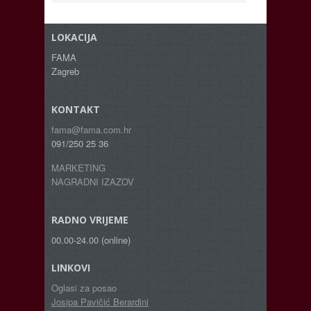
LOKACIJA
FAMA
Zagreb
KONTAKT
fama@fama.com.hr
091/250 25 36
MARKETING
NAGRADNI IZAZOV
RADNO VRIJEME
00.00-24.00 (online)
LINKOVI
Oglasi za posao
Josipa Pavičić Berardini