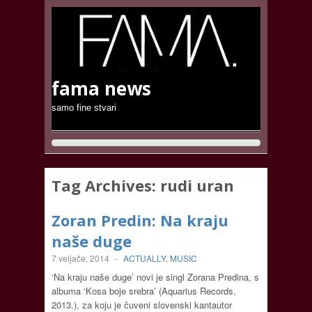
fama news
samo fine stvari
Tag Archives:
rudi uran
Zoran Predin: Na kraju
naše duge
7 veljače, 2014
-
ACTUALLY
,
MUSIC
‘Na kraju naše duge’ novi je singl Zorana Predina, s
albuma ‘Kosa boje srebra’ (Aquarius Records,
2013.), za koju je čuveni slovenski kantautor