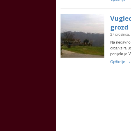
Vuglec
grozd
27 prosinca,
Na nedavno o
organizira u
ponijela je 
Opširnije →