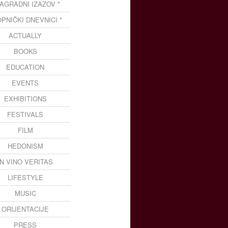
NAGRADNI IZAZOV *
OPNIČKI DNEVNICI *
ACTUALLY
BOOKS
EDUCATION
EVENTS
EXHIBITIONS
FESTIVALS
FILM
HEDONISM
IN VINO VERITAS
LIFESTYLE
MUSIC
ORIJENTACIJE
PRESS