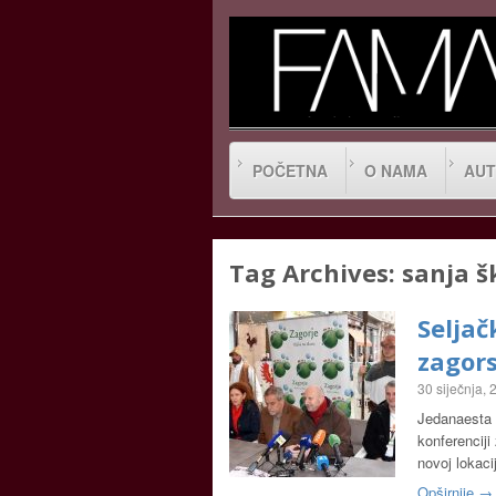
POČETNA
O NAMA
AUT
Tag Archives:
sanja š
Seljač
zagors
30 siječnja,
Jedanaesta m
konferenciji
novoj lokaci
Opširnije →