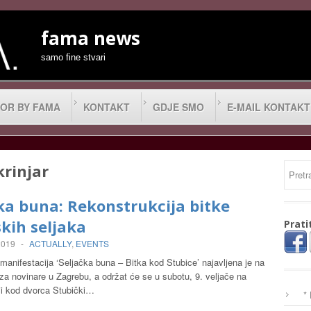
fama news
samo fine stvari
OR BY FAMA
KONTAKT
GDJE SMO
E-MAIL KONTAKT
krinjar
ka buna: Rekonstrukcija bitke
kih seljaka
Prati
 2019
-
ACTUALLY
,
EVENTS
anifestacija ‘Seljačka buna – Bitka kod Stubice’ najavljena je na
 za novinare u Zagrebu, a održat će se u subotu, 9. veljače na
ji kod dvorca Stubički…
*