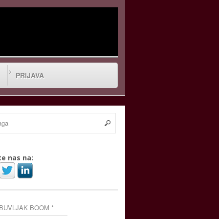
PRIJAVA
te nas na:
 BUVLJAK BOOM *