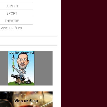
REPORT
SPORT
THEATRE
VINO UZ ŽLICU