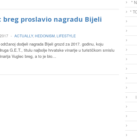
* 
* T
 breg proslavio nagradu Bijeli
 2017
-
ACTUALLY
,
HEDONISM
,
LIFESTYLE
držanoj dodjeli nagrada Bijeli grozd za 2017. godinu, koju
druga G.E.T., titulu najbolje hrvatske vinarije u turističkom smislu
Vinarija Vuglec breg, a to je bio…