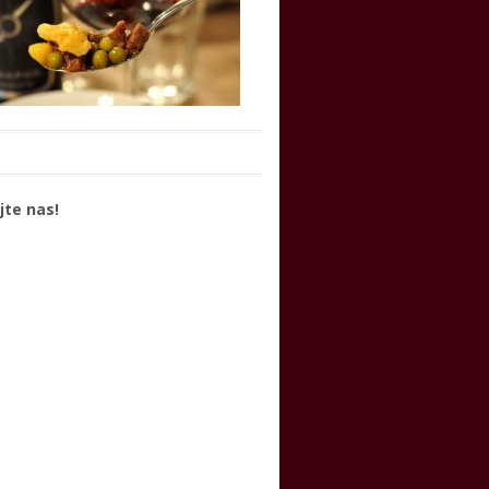
jte nas!