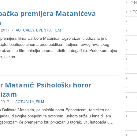
* 
bačka premijera Matanićeva
* T
a
, 2017
-
ACTUALLY
,
EVENTS
,
FILM
premijera filma Dalibora Matanića ‘Egzorcizam’, održana je u
ptol boutique cinema pred publikom željnom prvog hrvatskog
rcizam’ je film snimljen prema istinitom događaju. Početkom rujna
ne, nakon…
r Matanić: Psihološki horor
cizam
, 2017
-
ACTUALLY
,
FILM
lm Dalibora Matanića, psihološki horor Egzorcizam, temeljen na
gađaju djevojke opsjednute sotonom, uskoro stiže u kina diljem
zorcizam će premijerno biti prikazan u utorak, 31. listopada u…