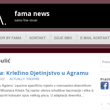
fama news
samo fine stvari
OR BY FAMA
KONTAKT
GDJE SMO
E-MAIL KONTAKT
ulić
a: Krležino Djetinjstvo u Agramu
2022
-
ACTUALLY
,
THEATRE
Prati
o u Agramu’ zauzima specifično mjesto u memoarsko-dnevničkom
 Miroslava Krleže.Taj naslov otkriva ishodišne fascinacije i slike iz
razviti kolosalni opus velikog pisca. U adaptaciji dnevnika…
*