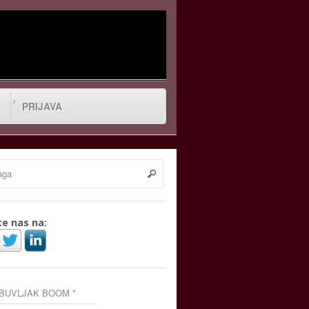
PRIJAVA
te nas na:
 BUVLJAK BOOM *