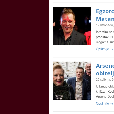
Egzorc
Matan
17 listopada
Istarsko nar
predstavu ‘E
ulogama su:
Opširnije →
Arseno
obitelj
20 svibnja, 
U krugu obit
knjižari Ro
Arsena Dedić
Opširnije →