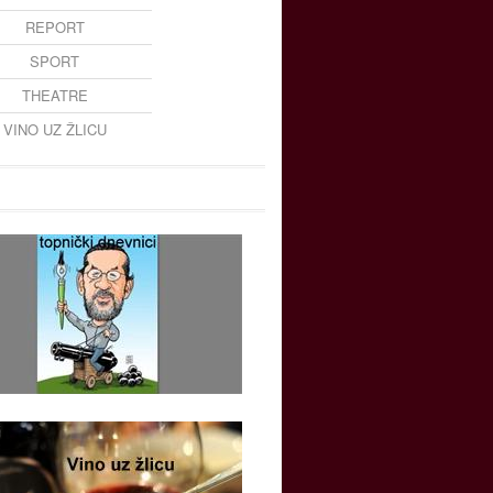
REPORT
SPORT
THEATRE
VINO UZ ŽLICU