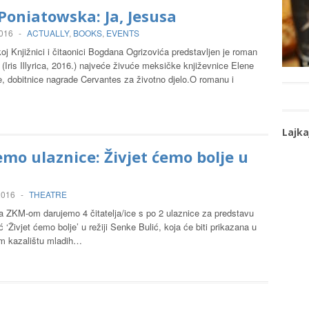
Poniatowska: Ja, Jesusa
2016
-
ACTUALLY
,
BOOKS
,
EVENTS
j Knjižnici i čitaonici Bogdana Ogrizovića predstavljen je roman
 (Iris Illyrica, 2016.) najveće živuće meksičke književnice Elene
, dobitnice nagrade Cervantes za životno djelo.O romanu i
Lajka
mo ulaznice: Živjet ćemo bolje u
u
 2016
-
THEATRE
sa ZKM-om darujemo 4 čitatelja/ice s po 2 ulaznice za predstavu
 ‘Živjet ćemo bolje’ u režiji Senke Bulić, koja će biti prikazana u
m kazalištu mladih…