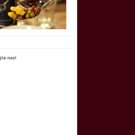
jte nas!