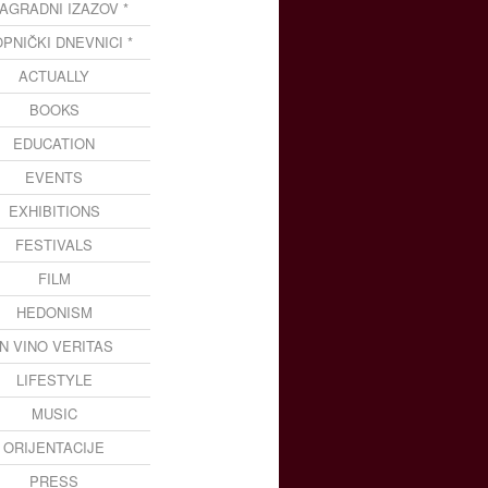
NAGRADNI IZAZOV *
OPNIČKI DNEVNICI *
ACTUALLY
BOOKS
EDUCATION
EVENTS
EXHIBITIONS
FESTIVALS
FILM
HEDONISM
IN VINO VERITAS
LIFESTYLE
MUSIC
ORIJENTACIJE
PRESS