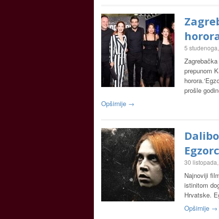
Zagre
horor
5 studenoga
Zagrebačka 
prepunom Ka
horora.‘Egzo
prošle godi
Opširnije →
Dalibo
Egzor
30 listopada
Najnoviji fi
istinitom do
Hrvatske. Eg
Opširnije →