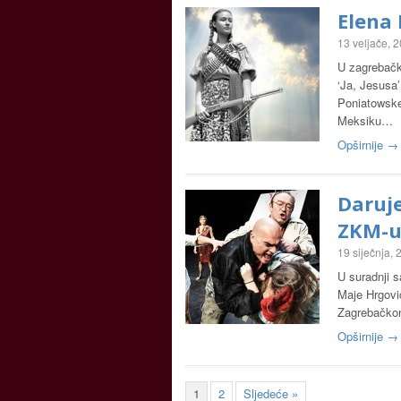
Elena 
13 veljače, 
U zagrebačko
‘Ja, Jesusa’
Poniatowske
Meksiku…
Opširnije →
Daruje
ZKM-
19 siječnja,
U suradnji 
Maje Hrgović
Zagrebačko
Opširnije →
1
2
Sljedeće »