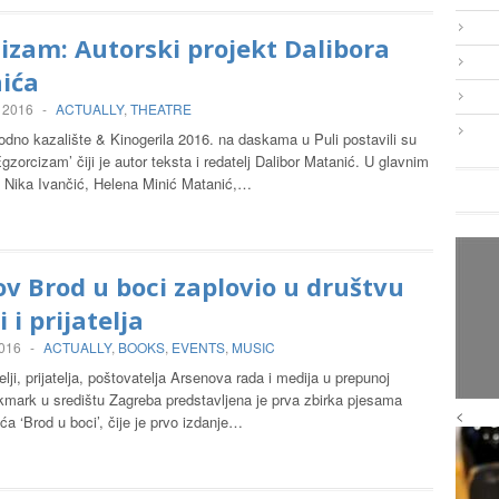
izam: Autorski projekt Dalibora
ića
, 2016
-
ACTUALLY
,
THEATRE
odno kazalište & Kinogerila 2016. na daskama u Puli postavili su
gzorcizam’ čiji je autor teksta i redatelj Dalibor Matanić. U glavnim
 Nika Ivančić, Helena Minić Matanić,…
v Brod u boci zaplovio u društvu
i i prijatelja
2016
-
ACTUALLY
,
BOOKS
,
EVENTS
,
MUSIC
elji, prijatelja, poštovatelja Arsenova rada i medija u prepunoj
ckmark u središtu Zagreba predstavljena je prva zbirka pjesama
<
a ‘Brod u boci’, čije je prvo izdanje…