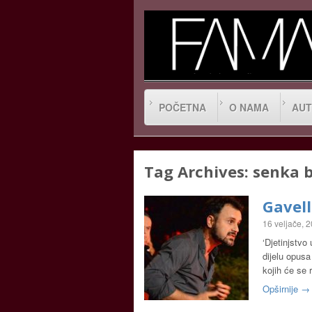
POČETNA
O NAMA
AUT
Tag Archives:
senka b
Gavell
16 veljače, 
‘Djetinjstv
dijelu opusa
kojih će se 
Opširnije →