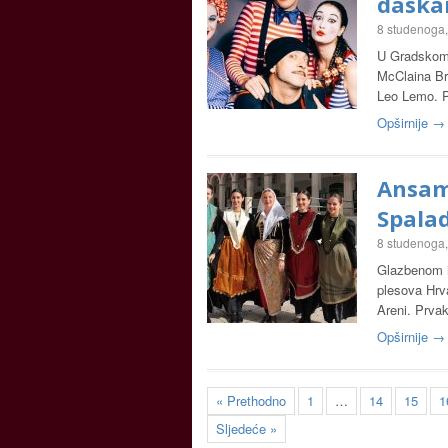
dask
8 studenoga
U Gradskom 
McClaina Bro
Leo Lemo. P
Opširnije →
Ansamb
Spala
8 studenoga
Glazbenom i
plesova Hrva
Areni. Prva
Opširnije →
« Prethodno
1
…
14
15
1
Sljedeće »