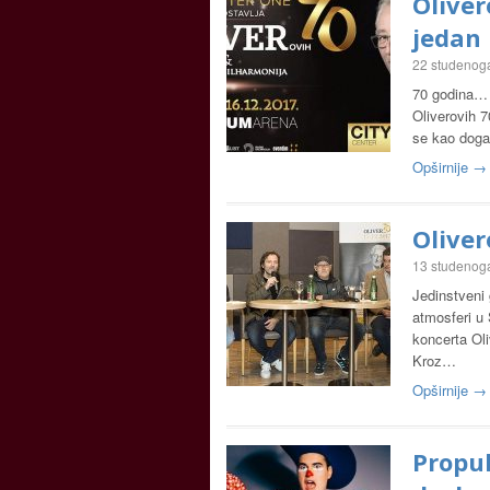
Oliver
jedan 
22 studenog
70 godina… 
Oliverovih 7
se kao doga
Opširnije →
Oliver
13 studenog
Jedinstveni 
atmosferi u
koncerta Oli
Kroz…
Opširnije →
Propuh