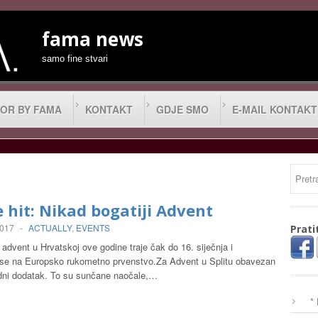
fama news
samo fine stvari
OR BY FAMA
KONTAKT
GDJE SMO
E-MAIL KONTAKT
je hit: Nikad bogatiji Advent
2017
-
ACTUALLY
,
EVENTS
Prati
 advent u Hrvatskoj ove godine traje čak do 16. siječnja i
se na Europsko rukometno prvenstvo.Za Advent u Splitu obavezan
dni dodatak. To su sunčane naočale,…
*