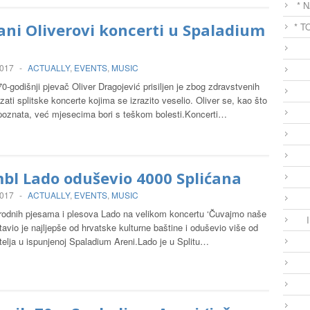
* 
ni Oliverovi koncerti u Spaladium
* T
2017
-
ACTUALLY
,
EVENTS
,
MUSIC
0-godišnji pjevač Oliver Dragojević prisiljen je zbog zdravstvenih
zati splitske koncerte kojima se izrazito veselio. Oliver se, kao što
upoznata, već mjesecima bori s teškom bolesti.Koncerti…
bl Lado oduševio 4000 Splićana
2017
-
ACTUALLY
,
EVENTS
,
MUSIC
odnih pjesama i plesova Lado na velikom koncertu ‘Čuvajmo naše
tavio je najljepše od hrvatske kulturne baštine i oduševio više od
telja u ispunjenoj Spaladium Areni.Lado je u Splitu…