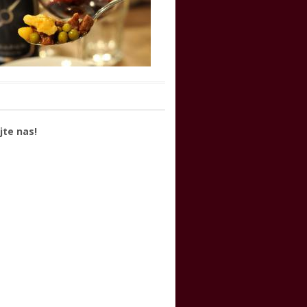
jte nas!