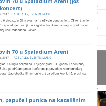
ovih 70 u Spaladium Areni (još
koncert)
a, 2017
-
ACTUALLY
,
EVENTS
,
MUSIC
u 6 slova… u čijim pjesmama uživaju generacije… Oliver.Slavlje
0 započelo je u ožujku u zagrebačkoj Areni, a njegov grad čuvao
đaj uoči rođendana. Oliver…
ovih 70 u Spaladium Areni
a, 2017
-
ACTUALLY
,
EVENTS
,
MUSIC
glas. Okrugla obljetnica. I njegov grad…U ugodnoj i spontanoj
 Splitu je održana press konferencija povodom rođendanskog
vera i Zagrebačke filharmonije u Spaladium Areni, 15. prosinca.
<
, papuče i punica na kazališnim