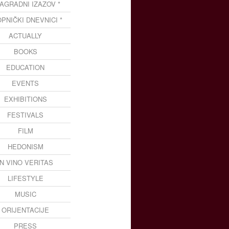
NAGRADNI IZAZOV *
OPNIČKI DNEVNICI *
ACTUALLY
BOOKS
EDUCATION
EVENTS
EXHIBITIONS
FESTIVALS
FILM
HEDONISM
IN VINO VERITAS
LIFESTYLE
MUSIC
ORIJENTACIJE
PRESS