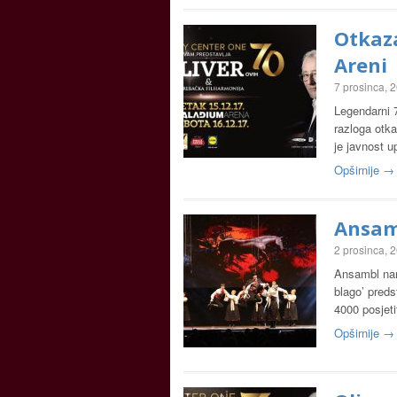
Otkaza
Areni
7 prosinca, 
Legendarni 7
razloga otka
je javnost 
Opširnije →
Ansam
2 prosinca, 
Ansambl nar
blago’ preds
4000 posjeti
Opširnije →