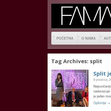
POČETNA
O NAMA
AUT
Tag Archives:
split
Split 
8 prosinca, 
Najsunčaniji
nadovezuje 
je jedan mo
Opširnije →