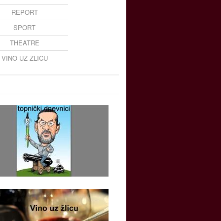
REPORT
SPORT
THEATRE
VINO UZ ŽLICU