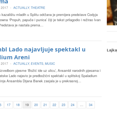
ama
, 2017
-
ACTUALLY
,
THEATRE
kazalištu mladih u Splitu održana je premijera predstave Codyja
wna ‘Propuh, papuče i punica’ čiji je tekst prilagodio i režirao Ivan
redstava je nastala prema…
l Lado najavljuje spektakl u
Lajka
dium Areni
, 2017
-
ACTUALLY
,
EVENTS
,
MUSIC
zvedbom pjesme ‘Božić ide uz ulicu’, Ansambl narodnih pjesama i
tske Lado najavio je predbožićni spektakl u splitskoj Spaladium
kinja Ansambla Dijana Banek zasjala je u prekrasnoj…
6
17
18
19
20
21
22
23
24
…
34