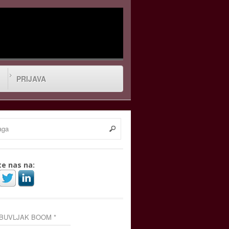
PRIJAVA
te nas na:
 BUVLJAK BOOM *