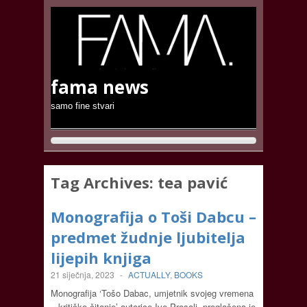
fama news
samo fine stvari
Tag Archives:
tea pavić
Monografija o Toši Dabcu –
predmet žudnje ljubitelja
lijepih knjiga
21 siječnja, 2023
-
ACTUALLY
,
BOOKS
Monografija ‘Tošo Dabac, umjetnik svojeg vremena
– kritičko čitanje’ autorice Ive Prosoli, proglašena je