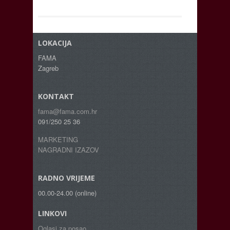
LOKACIJA
FAMA
Zagreb
KONTAKT
fama@fama.com.hr
091/250 25 36
MARKETING
NAGRADNI IZAZOV
RADNO VRIJEME
00.00-24.00 (online)
LINKOVI
Oglasi za posao