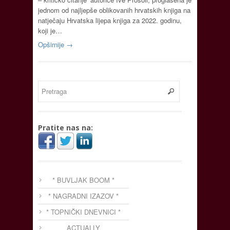
jednom od najljepše oblikovanih hrvatskih knjiga na
natječaju Hrvatska lijepa knjiga za 2022. godinu,
koji je…
Opširnije →
Pratite nas na:
* BUVLJAK BOOM *
* NAGRADNI IZAZOV *
* TOPNIČKI DNEVNICI *
ACTUALLY