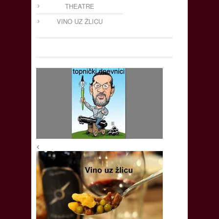
THEATRE
VINO UZ ŽLICU
<