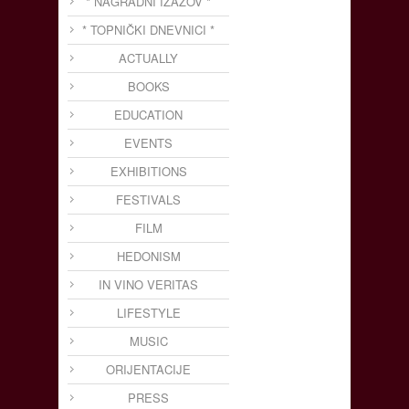
* NAGRADNI IZAZOV *
* TOPNIČKI DNEVNICI *
ACTUALLY
BOOKS
EDUCATION
EVENTS
EXHIBITIONS
FESTIVALS
FILM
HEDONISM
IN VINO VERITAS
LIFESTYLE
MUSIC
ORIJENTACIJE
PRESS