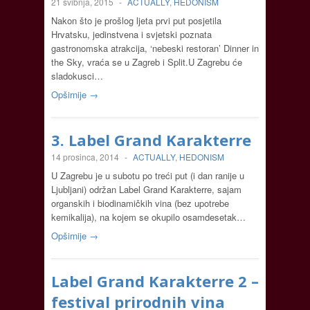
21 svibnja, 2015
-
ACTUALLY
,
HEDONISM
Nakon što je prošlog ljeta prvi put posjetila
Hrvatsku, jedinstvena i svjetski poznata
gastronomska atrakcija, ‘nebeski restoran’ Dinner in
the Sky, vraća se u Zagreb i Split.U Zagrebu će
sladokusci…
Opširnije →
3. Label Grand Karakterre
14 prosinca, 2014
-
ACTUALLY
,
HEDONISM
U Zagrebu je u subotu po treći put (i dan ranije u
Ljubljani) održan Label Grand Karakterre, sajam
organskih i biodinamičkih vina (bez upotrebe
kemikalija), na kojem se okupilo osamdesetak…
Opširnije →
Label Grand Karakterre 2 –
festival prirodnih vina