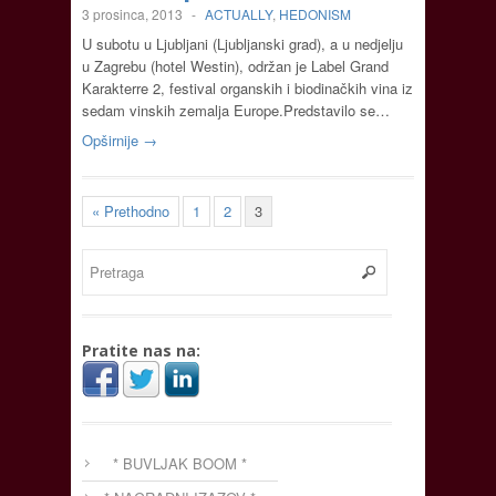
3 prosinca, 2013
-
ACTUALLY
,
HEDONISM
U subotu u Ljubljani (Ljubljanski grad), a u nedjelju
u Zagrebu (hotel Westin), održan je Label Grand
Karakterre 2, festival organskih i biodinačkih vina iz
sedam vinskih zemalja Europe.Predstavilo se…
Opširnije →
« Prethodno
1
2
3
Pratite nas na:
* BUVLJAK BOOM *