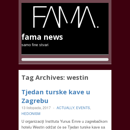
fama news
samo fine stvari
Tag Archives:
westin
Tjedan turske kave u
Zagrebu
13 listopada, 2017
-
ACTUALLY
,
EVENTS
,
HEDONISM
U organizaciji Instituta Yunus Emre u zagrebačkom
hotelu Westin održat će se Tjedan turske kave sa