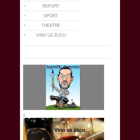
REPORT
SPORT
THEATRE
VINO UZ ŽLICU
<