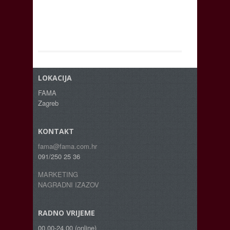
LOKACIJA
FAMA
Zagreb
KONTAKT
fama@fama.com.hr
091/250 25 36
MARKETING
NAGRADNI IZAZOV
RADNO VRIJEME
00.00-24.00 (online)