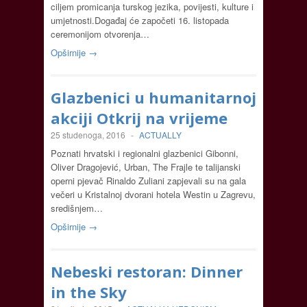
ciljem promicanja turskog jezika, povijesti, kulture i
umjetnosti.Događaj će započeti 16. listopada
ceremonijom otvorenja…
Opširnije →
Glazbenici u humanitarnoj
akciji Otkrij na vrijeme
25 studenoga, 2016
-
ACTUALLY
Poznati hrvatski i regionalni glazbenici Gibonni,
Oliver Dragojević, Urban, The Frajle te talijanski
operni pjevač Rinaldo Zuliani zapjevali su na gala
večeri u Kristalnoj dvorani hotela Westin u Zagrevu,
središnjem…
Opširnije →
Nebeski restoran: Dinner
in the Sky