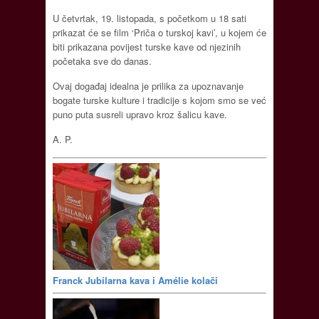
U četvrtak, 19. listopada, s početkom u 18 sati
prikazat će se film ‘Priča o turskoj kavi’, u kojem će
biti prikazana povijest turske kave od njezinih
početaka sve do danas.
Ovaj događaj idealna je prilika za upoznavanje
bogate turske kulture i tradicije s kojom smo se već
puno puta susreli upravo kroz šalicu kave.
A. P.
Franck Jubilarna kava i Amélie kolači