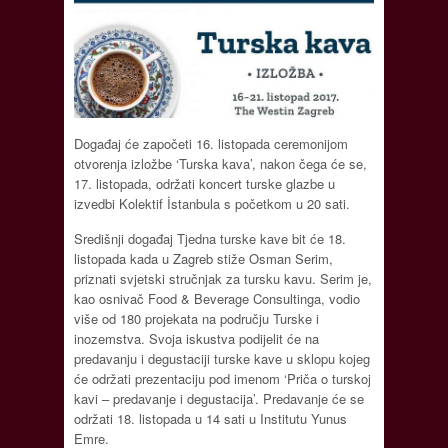
Događaj će započeti 16. listopada ceremonijom
otvorenja izložbe ‘Turska kava’, nakon čega će se,
17. listopada, održati koncert turske glazbe u
izvedbi Kolektif İstanbula s početkom u 20 sati.
Središnji događaj Tjedna turske kave bit će 18.
listopada kada u Zagreb stiže Osman Serim,
priznati svjetski stručnjak za tursku kavu. Serim je,
kao osnivač Food & Beverage Consultinga, vodio
više od 180 projekata na području Turske i
inozemstva. Svoja iskustva podijelit će na
predavanju i degustaciji turske kave u sklopu kojeg
će održati prezentaciju pod imenom ‘Priča o turskoj
kavi – predavanje i degustacija’. Predavanje će se
održati 18. listopada u 14 sati u Institutu Yunus
Emre.