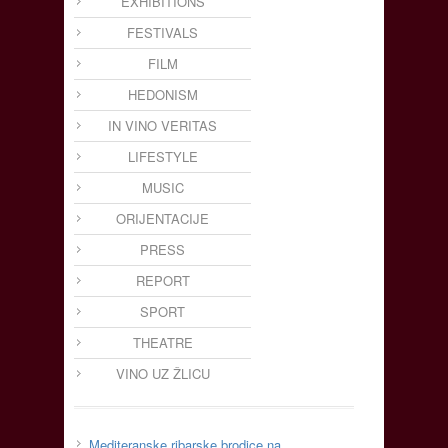
EXHIBITIONS
FESTIVALS
FILM
HEDONISM
IN VINO VERITAS
LIFESTYLE
MUSIC
ORIJENTACIJE
PRESS
REPORT
SPORT
THEATRE
VINO UZ ŽLICU
Mediteranske ribarske brodice na