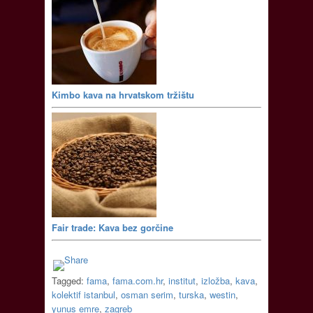
Kimbo kava na hrvatskom tržištu
Fair trade: Kava bez gorčine
Tagged:
fama
,
fama.com.hr
,
institut
,
izložba
,
kava
,
kolektif istanbul
,
osman serim
,
turska
,
westin
,
yunus emre
,
zagreb