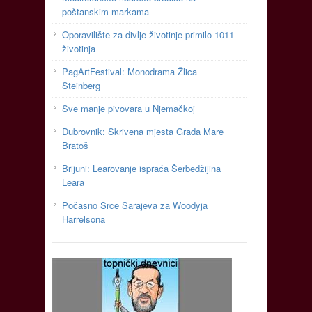
poštanskim markama
Oporavilište za divlje životinje primilo 1011
životinja
PagArtFestival: Monodrama Žlica
Steinberg
Sve manje pivovara u Njemačkoj
Dubrovnik: Skrivena mjesta Grada Mare
Bratoš
Brijuni: Learovanje ispraća Šerbedžijina
Leara
Počasno Srce Sarajeva za Woodyja
Harrelsona