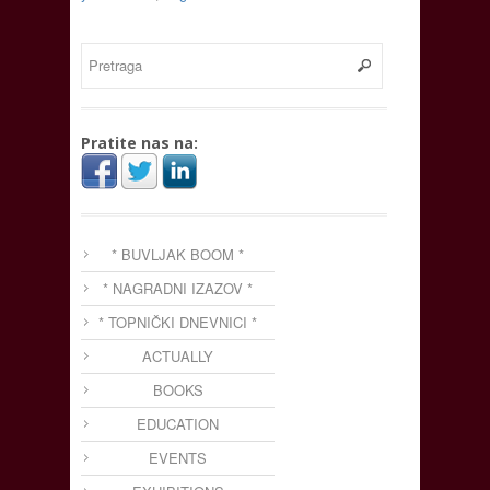
Pratite nas na:
* BUVLJAK BOOM *
* NAGRADNI IZAZOV *
* TOPNIČKI DNEVNICI *
ACTUALLY
BOOKS
EDUCATION
EVENTS