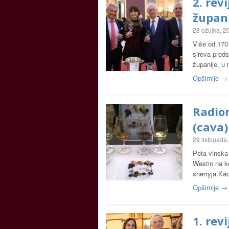
2. rev
župan
28 ožujka, 2
Više od 170 
sireva preds
županije, u 
Opširnije →
Radion
(cava)
29 listopada
Peta vinska
Westin na ko
sherryja.Kao
Opširnije →
1. rev