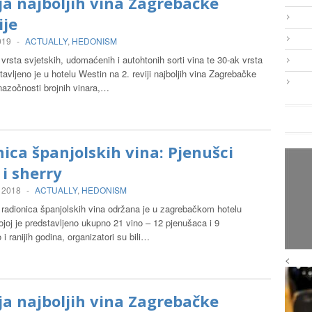
ija najboljih vina Zagrebačke
ije
019
-
ACTUALLY
,
HEDONISM
vrsta svjetskih, udomaćenih i autohtonih sorti vina te 30-ak vrsta
tavljeno je u hotelu Westin na 2. reviji najboljih vina Zagrebačke
nazočnosti brojnih vinara,…
ica španjolskih vina: Pjenušci
 i sherry
, 2018
-
ACTUALLY
,
HEDONISM
 radionica španjolskih vina održana je u zagrebačkom hotelu
joj je predstavljeno ukupno 21 vino – 12 pjenušaca i 9
 i ranijih godina, organizatori su bili…
<
ija najboljih vina Zagrebačke