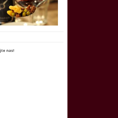
jte nas!