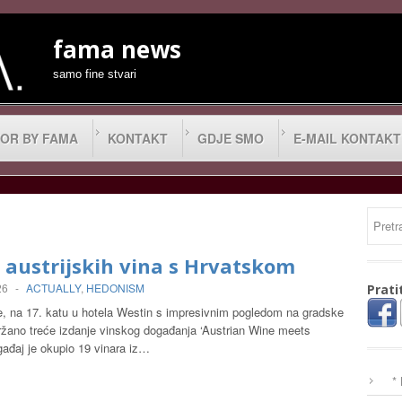
fama news
samo fine stvari
OR BY FAMA
KONTAKT
GDJE SMO
E-MAIL KONTAKT
 austrijskih vina s Hrvatskom
26
-
ACTUALLY
,
HEDONISM
Prati
e, na 17. katu u hotela Westin s impresivnim pogledom na gradske
ržano treće izdanje vinskog događanja ‘Austrian Wine meets
gađaj je okupio 19 vinara iz…
*