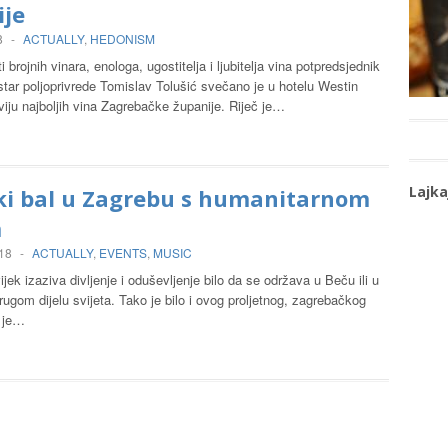
ije
8
-
ACTUALLY
,
HEDONISM
 brojnih vinara, enologa, ugostitelja i ljubitelja vina potpredsjednik
star poljoprivrede Tomislav Tolušić svečano je u hotelu Westin
eviju najboljih vina Zagrebačke županije. Riječ je…
Lajka
čki bal u Zagrebu s humanitarnom
m
018
-
ACTUALLY
,
EVENTS
,
MUSIC
ijek izaziva divljenje i oduševljenje bilo da se održava u Beču ili u
rugom dijelu svijeta. Tako je bilo i ovog proljetnog, zagrebačkog
i je…