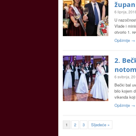
župan
6 lipnja, 201
U nazočnosti
Vlade i mini
otvorio 1. r
Opširnije →
2. Be
noto
6 svibnja, 2
Bečki bal uv
bilo kojem d
vikenda koj
Opširnije →
1
2
3
Sljedeće »