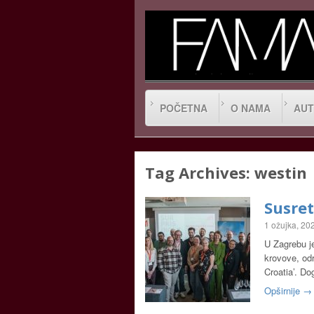
POČETNA
O NAMA
AUT
Tag Archives:
westin
Susret
1 ožujka, 20
U Zagrebu j
krovove, od
Croatia’. Do
Opširnije →