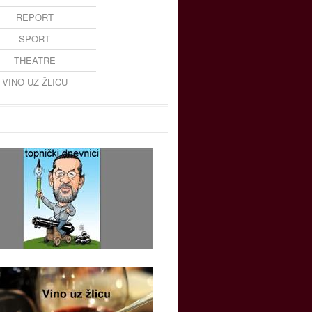
REPORT
SPORT
THEATRE
VINO UZ ŽLICU