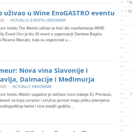
* 
b uživao u Wine EnoGASTRO eventu
* T
022
-
ACTUALLY
,
EVENTS
,
HEDONISM
om hotelu The Westin održan je treći dio manifestacije WINE
ip Event.Ovo je bio 25 event u organizaciji Dantesa Begića
 Ricerca Mercato, koje su organizirali u…
meur: Nova vina Slavonije i
avlja, Dalmacije i Međimurja
 2020
-
ACTUALLY
,
HEDONISM
om hotelu Westin uspješno je održano novo izdanje En Primeura,
nosti na kojoj uzvanici i stručna javnost imaju priliku premijerno
prošlogodišnje berbe i vina starijih godišta…