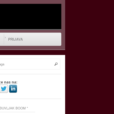
PRIJAVA
te nas na:
 BUVLJAK BOOM *