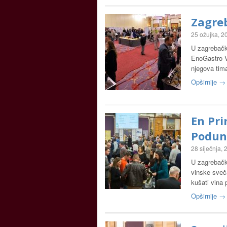
Zagre
25 ožujka, 2
U zagrebačk
EnoGastro V
njegova tima
Opširnije →
En Pri
Podun
28 siječnja,
U zagrebačk
vinske sveča
kušati vina 
Opširnije →