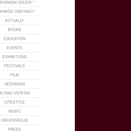
NAGRADNI IZAZOV *
OPNIČKI DNEVNICI *
ACTUALLY
BOOKS
EDUCATION
EVENTS
EXHIBITIONS
FESTIVALS
FILM
HEDONISM
IN VINO VERITAS
LIFESTYLE
MUSIC
ORIJENTACIJE
PRESS