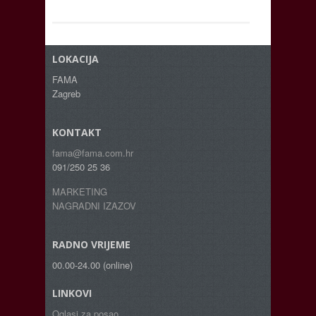
LOKACIJA
FAMA
Zagreb
KONTAKT
fama@fama.com.hr
091/250 25 36
MARKETING
NAGRADNI IZAZOV
RADNO VRIJEME
00.00-24.00 (online)
LINKOVI
Oglasi za posao