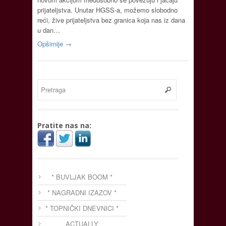
prijateljstva. Unutar HGSS-a, možemo slobodno
reći, žive prijateljstva bez granica koja nas iz dana
u dan…
Opširnije →
Pratite nas na:
* BUVLJAK BOOM *
* NAGRADNI IZAZOV *
* TOPNIČKI DNEVNICI *
ACTUALLY