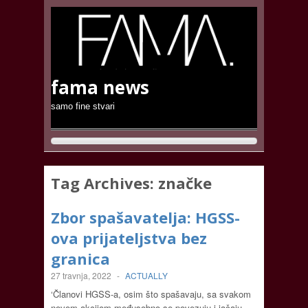
fama news
samo fine stvari
Tag Archives:
značke
Zbor spašavatelja: HGSS-
ova prijateljstva bez
granica
27 travnja, 2022
-
ACTUALLY
‘Članovi HGSS-a, osim što spašavaju, sa svakom
novom akcijom međusobno se povezuju i jačaju