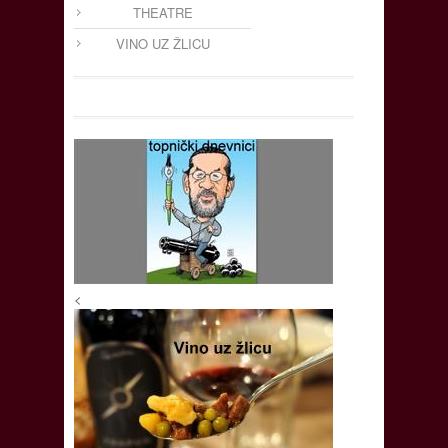
THEATRE
VINO UZ ŽLICU
<