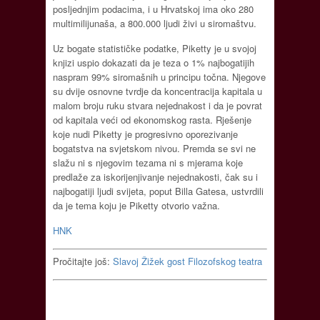
posljednjim podacima, i u Hrvatskoj ima oko 280
multimilijunaša, a 800.000 ljudi živi u siromaštvu.
Uz bogate statističke podatke, Piketty je u svojoj
knjizi uspio dokazati da je teza o 1% najbogatijih
naspram 99% siromašnih u principu točna. Njegove
su dvije osnovne tvrdje da koncentracija kapitala u
malom broju ruku stvara nejednakost i da je povrat
od kapitala veći od ekonomskog rasta. Rješenje
koje nudi Piketty je progresivno oporezivanje
bogatstva na svjetskom nivou. Premda se svi ne
slažu ni s njegovim tezama ni s mjerama koje
predlaže za iskorijenjivanje nejednakosti, čak su i
najbogatiji ljudi svijeta, poput Billa Gatesa, ustvrdili
da je tema koju je Piketty otvorio važna.
HNK
Pročitajte još:
Slavoj Žižek gost Filozofskog teatra