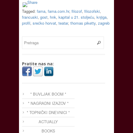
Tagged:
fama
,
fama.com.hr
,
filozof
,
filozofski
,
francuski
,
gost
,
hnk
,
kapital u 21. stoljeću
,
knjiga
,
profil
,
srećko horvat
,
teatar
,
thomas piketty
,
zagreb
Pratite nas na:
* BUVLJAK BOOM *
* NAGRADNI IZAZOV *
* TOPNIČKI DNEVNICI *
ACTUALLY
BOOKS