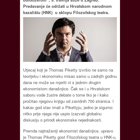
Predavanje će održati u Hrvatskom narodnom
kazalištu (HNK) u sklopu Filozofskog teatra.
Utjecaj koji je Thomas Piketty izvršio ne samo na
teorijsku i ekonomsku misao samo u zadnjih godinu
dana ne može se mjeriti ni s jednim drugim
ekonomistom današnjice. Čak se i u Hrvatskom
saboru vode žustre debate o tome tko je i kako
pročitao njegovu knjigu od zavidnih 700 stranica. I
kakav god stav imali o Pikettyju, jedno je sigurno:
nitko prije njega nije uspio izazvati globalnu
diskusiju o prirodi ekonomske nejednakosti.
Premda najtraženiji ekonomist današnjice, upravo
je Thomas Piketty gost Filozofskog teatra u HNK-u,