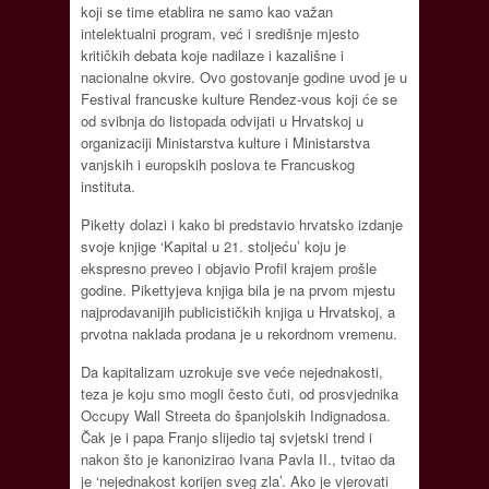
koji se time etablira ne samo kao važan
intelektualni program, već i središnje mjesto
kritičkih debata koje nadilaze i kazališne i
nacionalne okvire. Ovo gostovanje godine uvod je u
Festival francuske kulture Rendez-vous koji će se
od svibnja do listopada odvijati u Hrvatskoj u
organizaciji Ministarstva kulture i Ministarstva
vanjskih i europskih poslova te Francuskog
instituta.
Piketty dolazi i kako bi predstavio hrvatsko izdanje
svoje knjige ‘Kapital u 21. stoljeću’ koju je
ekspresno preveo i objavio Profil krajem prošle
godine. Pikettyjeva knjiga bila je na prvom mjestu
najprodavanijih publicističkih knjiga u Hrvatskoj, a
prvotna naklada prodana je u rekordnom vremenu.
Da kapitalizam uzrokuje sve veće nejednakosti,
teza je koju smo mogli često čuti, od prosvjednika
Occupy Wall Streeta do španjolskih Indignadosa.
Čak je i papa Franjo slijedio taj svjetski trend i
nakon što je kanonizirao Ivana Pavla II., tvitao da
je ‘nejednakost korijen sveg zla’. Ako je vjerovati