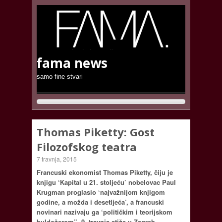
fama news
samo fine stvari
Thomas Piketty: Gost
Filozofskog teatra
7 travnja, 2015
Francuski ekonomist Thomas Piketty, čiju je
knjigu ‘Kapital u 21. stoljeću’ nobelovac Paul
Krugman proglasio ‘najvažnijom knjigom
godine, a možda i desetljeća’, a francuski
novinari nazivaju ga ‘političkim i teorijskom
buldožerom”, 9. travnja stiže u Zagreb.