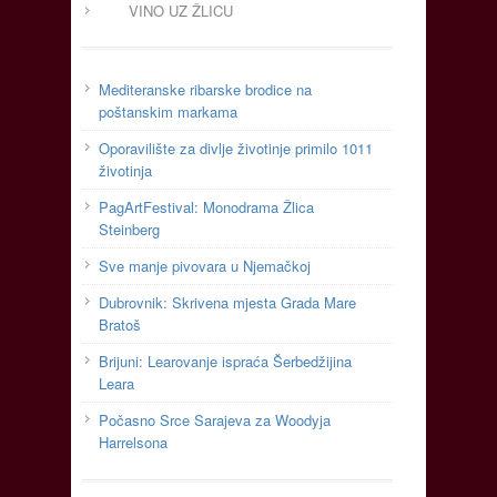
VINO UZ ŽLICU
Mediteranske ribarske brodice na
poštanskim markama
Oporavilište za divlje životinje primilo 1011
životinja
PagArtFestival: Monodrama Žlica
Steinberg
Sve manje pivovara u Njemačkoj
Dubrovnik: Skrivena mjesta Grada Mare
Bratoš
Brijuni: Learovanje ispraća Šerbedžijina
Leara
Počasno Srce Sarajeva za Woodyja
Harrelsona