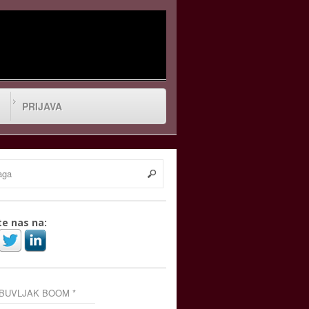
PRIJAVA
te nas na:
 BUVLJAK BOOM *