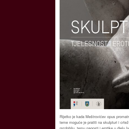
Rijetko je kada Meštrovićev opus promatra
teme moguće je pratiti na skulpturi i crt
razdoblju, temu nagosti i erotike u djelu 