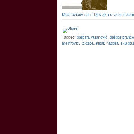
Meštrovićev san i Djevojka s violončelom
Tagged:
barbara vujanović
,
dalibor pranče
meštrović
,
izložba
,
kipar
,
nagost
,
skulptu