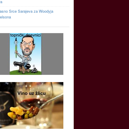
ra
asno Srce Sarajeva za Woodyja
relsona