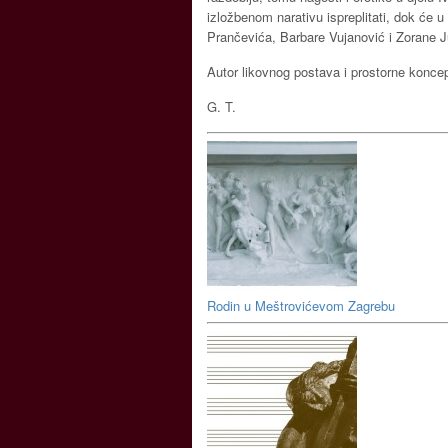
izložbenom narativu ispreplitati, dok će u 
Prančevića, Barbare Vujanović i Zorane J
Autor likovnog postava i prostorne koncepc
G. T.
Rodin u Meštrovićevom Zagrebu