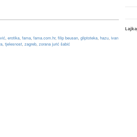
Lajka
vić
,
erotika
,
fama
,
fama.com.hr
,
filip beusan
,
gliptoteka
,
hazu
,
ivan
ra
,
tjelesnost
,
zagreb
,
zorana jurić šabić