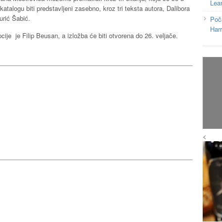
Lea
katalogu biti predstavljeni zasebno, kroz tri teksta autora, Dalibora
urić Šabić.
Poč
Har
ije je Filip Beusan, a izložba će biti otvorena do 26. veljače.
<