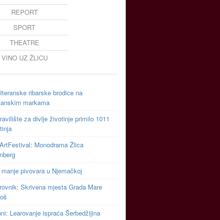
REPORT
SPORT
THEATRE
VINO UZ ŽLICU
teranske ribarske brodice na
tanskim markama
avilište za divlje životinje primilo 1011
tinja
ArtFestival: Monodrama Žlica
inberg
 manje pivovara u Njemačkoj
rovnik: Skrivena mjesta Grada Mare
toš
uni: Learovanje ispraća Šerbedžijina