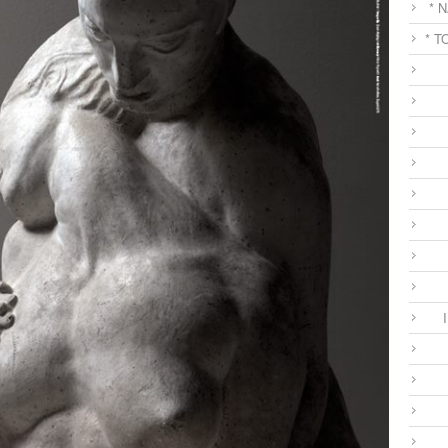
* 
* T