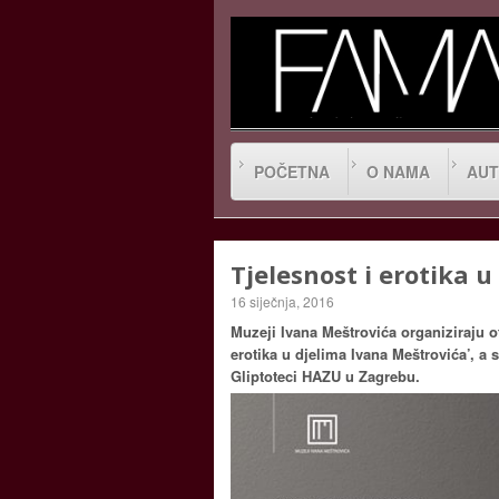
POČETNA
O NAMA
AUT
Tjelesnost i erotika 
16 siječnja, 2016
Muzeji Ivana Meštrovića organiziraju o
erotika u djelima Ivana Meštrovića’, a s
Gliptoteci HAZU u Zagrebu.