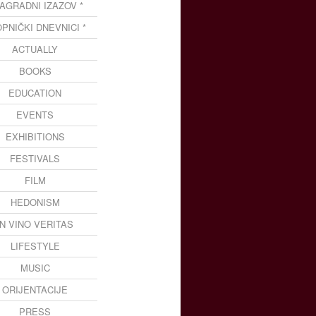
NAGRADNI IZAZOV *
OPNIČKI DNEVNICI *
ACTUALLY
BOOKS
EDUCATION
EVENTS
EXHIBITIONS
FESTIVALS
FILM
HEDONISM
IN VINO VERITAS
LIFESTYLE
MUSIC
ORIJENTACIJE
PRESS