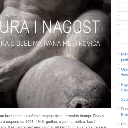
Medi
poš
Opor
živo
Pag
Ste
Sve
Dub
Bra
n kroz prizmu značenja nagoga tijela i erotskih čitanja. Razvoj
ežu u rasponu od 1903.-1946. godine, a prema motivu, kao i
Brij
Ivana Meštrovića možemo promatrati kroz tri čitanja, koja će se u