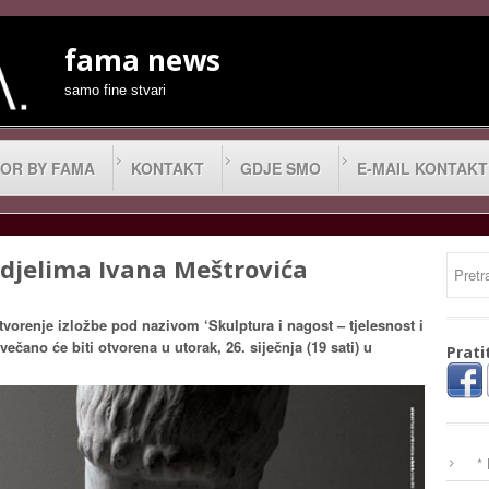
fama news
samo fine stvari
OR BY FAMA
KONTAKT
GDJE SMO
E-MAIL KONTAKT
u djelima Ivana Meštrovića
tvorenje izložbe pod nazivom ‘Skulptura i nagost – tjelesnost i
večano će biti otvorena u utorak, 26. siječnja (19 sati) u
Prati
*