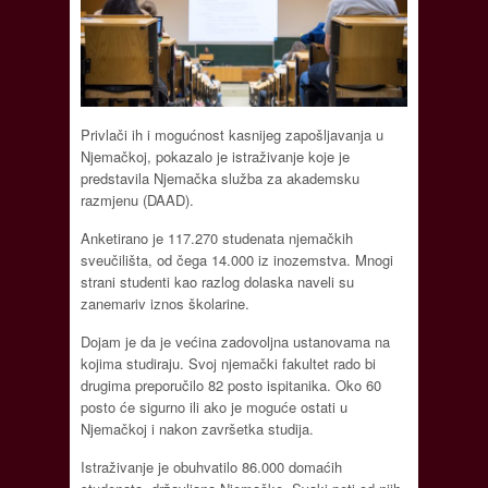
Privlači ih i mogućnost kasnijeg zapošljavanja u
Njemačkoj, pokazalo je istraživanje koje je
predstavila Njemačka služba za akademsku
razmjenu (DAAD).
Anketirano je 117.270 studenata njemačkih
sveučilišta, od čega 14.000 iz inozemstva. Mnogi
strani studenti kao razlog dolaska naveli su
zanemariv iznos školarine.
Dojam je da je većina zadovoljna ustanovama na
kojima studiraju. Svoj njemački fakultet rado bi
drugima preporučilo 82 posto ispitanika. Oko 60
posto će sigurno ili ako je moguće ostati u
Njemačkoj i nakon završetka studija.
Istraživanje je obuhvatilo 86.000 domaćih