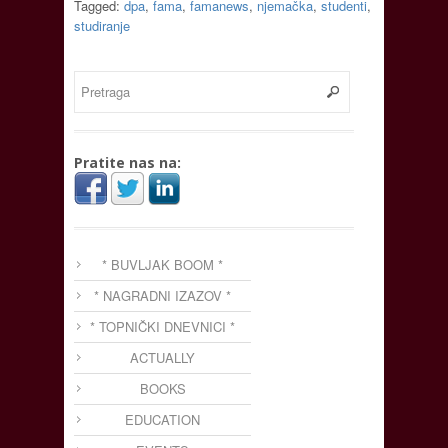
Tagged:
dpa
,
fama
,
famanews
,
njemačka
,
studenti
,
studiranje
Pratite nas na:
* BUVLJAK BOOM *
* NAGRADNI IZAZOV *
* TOPNIČKI DNEVNICI *
ACTUALLY
BOOKS
EDUCATION