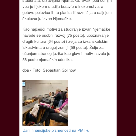
studenata, državljana Njemačke. Svaki peti od njih
već je tijekom studija boravio u inozemstvu, a
gotovo polovica ih to planira ili razmišlja o daljnjem
školovanju izvan Njemačke.
Kao najčešći motivi za studiranje izvan Njemačke
navode se osobni razvoj (75 posto), upoznavanje
drugih kultura (64 posto) i želja za izvanškolskim
iskustvima u drugoj zemlji (59 posto). Želju za
učenjem stranog jezika kao glavni motiv navelo je
58 posto njemačkih učenika.
dpa / Foto: Sebastian Gollnow
Dani financijske pismenosti na PMF-u