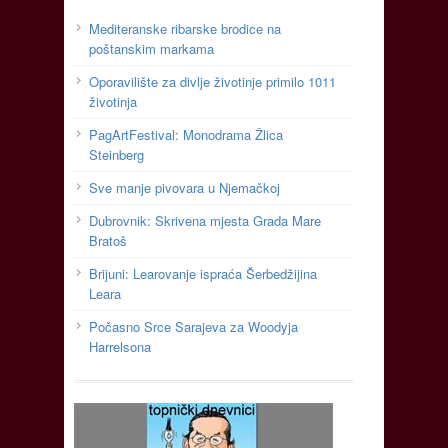
Mediteranske ribarske brodice na
poštanskim markama
Oporavilište za divlje životinje primilo 1011
životinja
PagArtFestival: Monodrama Žlica
Steinberg
Sve manje pivovara u Njemačkoj
Dubrovnik: Skrivena mjesta Grada Mare
Bratoš
Brijuni: Learovanje ispraća Šerbedžijina
Leara
Počasno Srce Sarajeva za Woodyja
Harrelsona