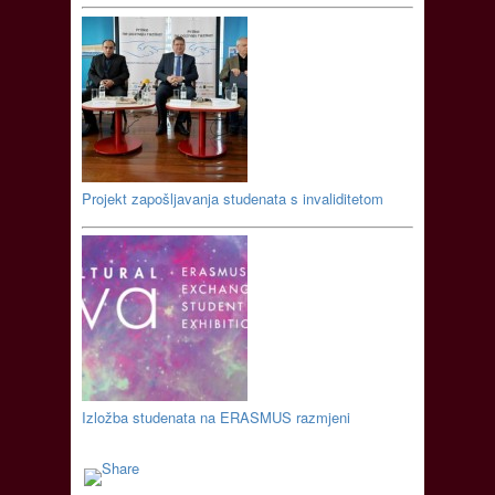
Projekt zapošljavanja studenata s invaliditetom
Izložba studenata na ERASMUS razmjeni