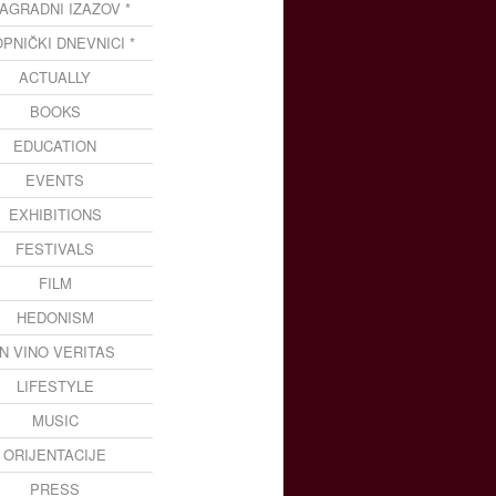
NAGRADNI IZAZOV *
OPNIČKI DNEVNICI *
ACTUALLY
BOOKS
EDUCATION
EVENTS
EXHIBITIONS
FESTIVALS
FILM
HEDONISM
IN VINO VERITAS
LIFESTYLE
MUSIC
ORIJENTACIJE
PRESS