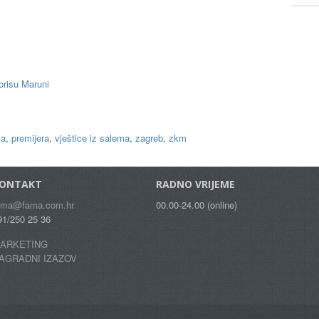
risu Maruni
va
,
premijera
,
vještice iz salema
,
zagreb
,
zkm
ONTAKT
RADNO VRIJEME
ama@fama.com.hr
00.00-24.00 (online)
91/250 25 36
ARKETING
AGRADNI IZAZOV