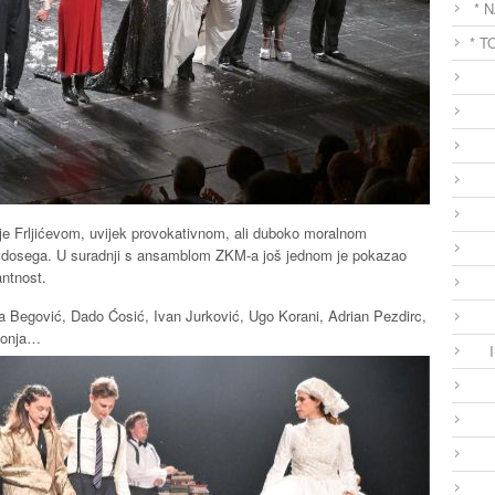
* 
* T
nje Frljićevom, uvijek provokativnom, ali duboko moralnom
h dosega. U suradnji s ansamblom ZKM-a još jednom je pokazao
antnost.
ka Begović, Dado Ćosić, Ivan Jurković, Ugo Korani, Adrian Pezdirc,
egonja…