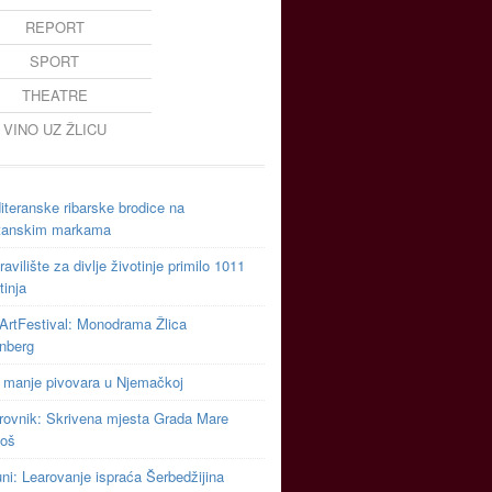
REPORT
SPORT
THEATRE
VINO UZ ŽLICU
teranske ribarske brodice na
tanskim markama
avilište za divlje životinje primilo 1011
tinja
ArtFestival: Monodrama Žlica
inberg
 manje pivovara u Njemačkoj
rovnik: Skrivena mjesta Grada Mare
toš
uni: Learovanje ispraća Šerbedžijina