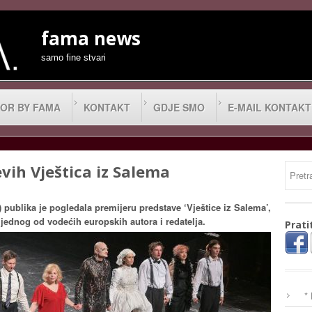
fama news
samo fine stvari
OR BY FAMA
KONTAKT
GDJE SMO
E-MAIL KONTAKT
evih Vještica iz Salema
publika je pogledala premijeru predstave ‘Vještice iz Salema’,
a, jednog od vodećih europskih autora i redatelja.
Prati
*