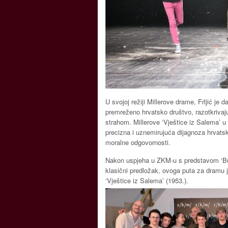
U svojoj režiji Millerove drame, Frljić je d
premreženo hrvatsko društvo, razotkrivaju
strahom. Millerove ‘Vještice iz Salema’
precizna i uznemirujuća dijagnoza hrvatsk
moralne odgovornosti.
Nakon uspjeha u ZKM-u s predstavom ‘Brać
klasični predložak, ovoga puta za dramu j
‘Vještice iz Salema’ (1953.).