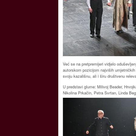
Već se na pretpremijeri vidjelo oduševlje
autorskom pozicijom najviših umjetnički
svoju kazališnu, ali i širu društvenu relev
U predstavi glume: Milivoj Beader, Hrvoj
Nikolina Prkačin, Petra Svrtan, Linda B