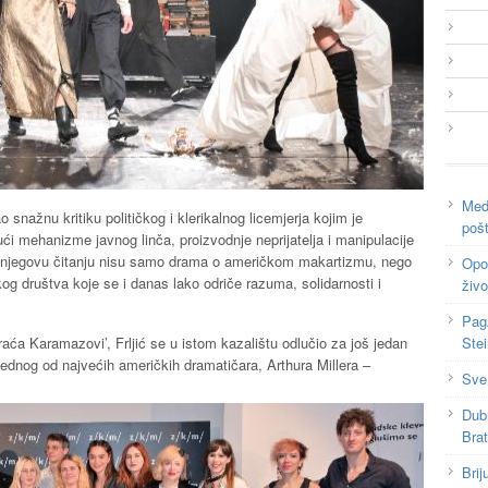
Medi
ao snažnu kritiku političkog i klerikalnog licemjerja kojim je
poš
ći mehanizme javnog linča, proizvodnje neprijatelja i manipulacije
 u njegovu čitanju nisu samo drama o američkom makartizmu, nego
Opor
og društva koje se i danas lako odriče razuma, solidarnosti i
živo
Pag
a Karamazovi’, Frljić se u istom kazalištu odlučio za još jedan
Ste
ednog od najvećih američkih dramatičara, Arthura Millera –
Sve
Dub
Bra
Brij