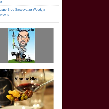
ra
asno Srce Sarajeva za Woodyja
relsona