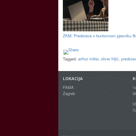
ZKM: Predstava o buntovnom pjesniku Bo
Tagged:
arthur miller
,
oliver frljić
,
predsta
LOKACIJA
K
FAMA
f
Zagreb
0
M
N
fama news