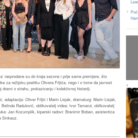
Lea
Poč
Har
a’ rasprodane su do kraja sezone i prije same premijere, što
ke za režijsku poetiku Olivera Frljića, nego i o tome da javnost
<
 drami o strahu, prokazivanju i kolektivnoj histeriji.
jić, adaptacija: Oliver Frljić i Marin Lisjak, dramaturg: Marin Lisjak,
Belinda Radulović, oblikovatelj videa: Ivor Tamarut, oblikovatelj
vuka: Jan Kozumplik, kiparski radovi: Branimir Boban, asistentica
ca Sinkauz.