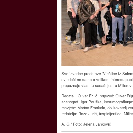
Sve izvedbe predstave ‘Vještice iz Salem
svjedoči ne samo o velikom interesu publi
prepoznaje vlastitu sadašnjost u Millerovoj
Redatelj: Oliver Frljić, prijevod: Oliver Frl
scenograf: Igor Pauška, kostimografkinja: 
rasvjete: Marino Frankola, oblikovatelj z
redatelja: Roza Jurić, inspicijentica: Mili
A. G / Foto: Jelena Janković