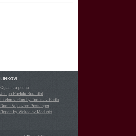
LINKOVI
Oglasi za posao
Josipa Pavičić Berardini
In vino veritas by Tomislav Radić
Damir Vujnovac: Passanger
Report by Vjekoslav Madunić
© 2013.
FAMA
sva prava pridržana