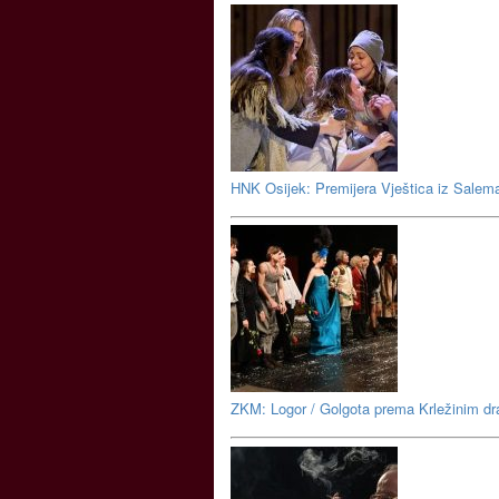
HNK Osijek: Premijera Vještica iz Salem
ZKM: Logor / Golgota prema Krležinim 