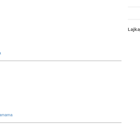
Lajka
a
dramama