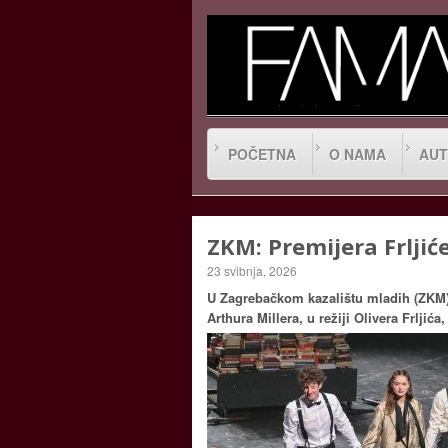
POČETNA
O NAMA
AUT
ZKM: Premijera Frljić
23 svibnja, 2026
U Zagrebačkom kazalištu mladih (ZKM) 
Arthura Millera, u režiji Olivera Frljić