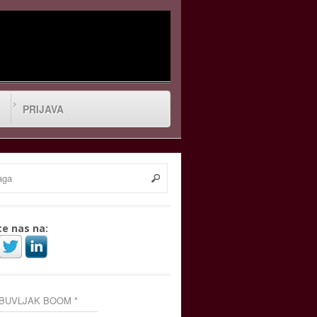
PRIJAVA
te nas na:
 BUVLJAK BOOM *