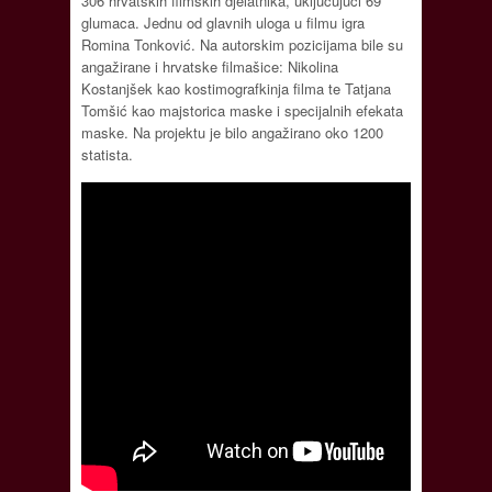
306 hrvatskih filmskih djelatnika, uključujući 69
glumaca. Jednu od glavnih uloga u filmu igra
Romina Tonković. Na autorskim pozicijama bile su
angažirane i hrvatske filmašice: Nikolina
Kostanjšek kao kostimografkinja filma te Tatjana
Tomšić kao majstorica maske i specijalnih efekata
maske. Na projektu je bilo angažirano oko 1200
statista.