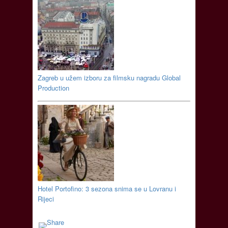
Zagreb u užem izboru za filmsku nagradu Global
Production
Hotel Portofino: 3 sezona snima se u Lovranu i
Rijeci