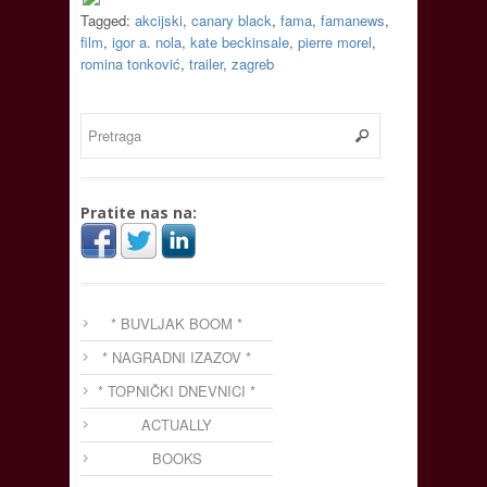
Tagged:
akcijski
,
canary black
,
fama
,
famanews
,
film
,
igor a. nola
,
kate beckinsale
,
pierre morel
,
romina tonković
,
trailer
,
zagreb
Pratite nas na:
* BUVLJAK BOOM *
* NAGRADNI IZAZOV *
* TOPNIČKI DNEVNICI *
ACTUALLY
BOOKS