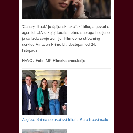
‘Canary Black’ je špijunski akcijski triler, a govori o
agentici CIA-e kojoj teroristi otmu supruga i ucijene
ju da izda svoju zemlju. Film će na streaming
servisu Amazon Prime biti dostupan od 24.
listopada.
HAVC / Foto: MP Filmska produkcija
Zagreb: Snima se akcijski triler s Kate Beckinsale