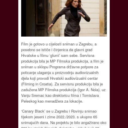
Film je gotovo u cijelosti sniman u Zagrebu, a
posebno se ističe i činjenica da glavni grad
Hrvatske u filmu ‘glumi’ sam sebe. Servisna
produkcija bila je MP Filmska produkcija, a film je
sniman u sklopu Programa državne potpore za
poticanje ulaganja u proizvodnju audiovizualnih
djela koji provodi Hrvatski audiovizualni centar
(Filming in Croatia). Za servisnu produkciju bila je
zadužena MP Filmska produkcija (Igor A. Nola), uz
Vanju Sremac kao direktoricu filma i Tomislava
Peleskog kao menadžera za lokacije.
‘Canary Black’ se u Zagrebu i Rovinju snimao
tijekom jeseni i zime 2022./2023. s ukupno 65
snimajućih dana. Na projektu je bilo angažirano oko