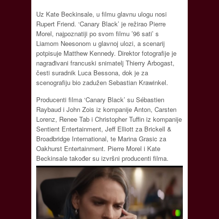
Uz Kate Beckinsale, u filmu glavnu ulogu nosi
Rupert Friend. ‘Canary Black’ je režirao Pierre
Morel, najpoznatiji po svom filmu ’96 sati’ s
Liamom Neesonom u glavnoj ulozi, a scenarij
potpisuje Matthew Kennedy. Direktor fotografije je
nagrađivani francuski snimatelj Thierry Arbogast,
česti suradnik Luca Bessona, dok je za
scenografiju bio zadužen Sebastian Krawinkel.
Producenti filma ‘Canary Black’ su Sébastien
Raybaud i John Zois iz kompanije Anton, Carsten
Lorenz, Renee Tab i Christopher Tuffin iz kompanije
Sentient Entertainment, Jeff Elliott za Brickell &
Broadbridge International, te Marina Grasic za
Oakhurst Entertainment. Pierre Morel i Kate
Beckinsale također su izvršni producenti filma.