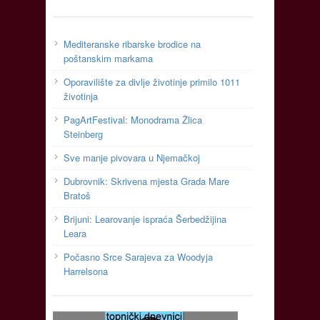
Mediteranske ribarske brodice na
poštanskim markama
Oporavilište za divlje životinje primilo 1011
životinja
PagArtFestival: Monodrama Žlica
Steinberg
Sve manje pivovara u Njemačkoj
Dubrovnik: Skrivena mjesta Grada Mare
Bratoš
Brijuni: Learovanje ispraća Šerbedžijina
Leara
Počasno Srce Sarajeva za Woodyja
Harrelsona