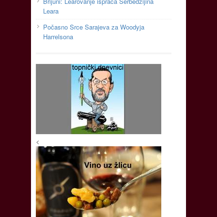
Brijuni: Learovanje ispraća Šerbedžijina
Leara
Počasno Srce Sarajeva za Woodyja
Harrelsona
<