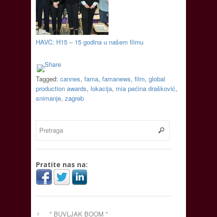
HAVC: H15 – 15 godina u našem filmu
Tagged:
cannes
,
fama
,
famanews
,
film
,
global
production awards
,
lokacija
,
mia pećina drašković
,
snimanje
,
zagreb
Pratite nas na:
* BUVLJAK BOOM *