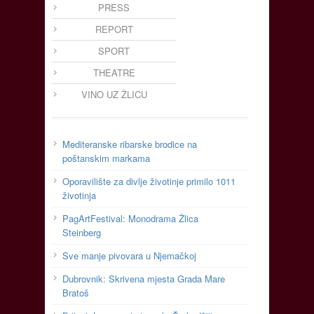
PRESS
REPORT
SPORT
THEATRE
VINO UZ ŽLICU
Mediteranske ribarske brodice na
poštanskim markama
Oporavilište za divlje životinje primilo 1011
životinja
PagArtFestival: Monodrama Žlica
Steinberg
Sve manje pivovara u Njemačkoj
Dubrovnik: Skrivena mjesta Grada Mare
Bratoš