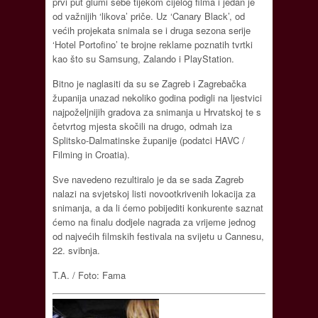
prvi put glumi sebe tijekom cijelog filma i jedan je
od važnijih ‘likova’ priče. Uz ‘Canary Black’, od
većih projekata snimala se i druga sezona serije
‘Hotel Portofino’ te brojne reklame poznatih tvrtki
kao što su Samsung, Zalando i PlayStation.
Bitno je naglasiti da su se Zagreb i Zagrebačka
županija unazad nekoliko godina podigli na ljestvici
najpoželjnijih gradova za snimanja u Hrvatskoj te s
četvrtog mjesta skočili na drugo, odmah iza
Splitsko-Dalmatinske županije (podatci HAVC /
Filming in Croatia).
Sve navedeno rezultiralo je da se sada Zagreb
nalazi na svjetskoj listi novootkrivenih lokacija za
snimanja, a da li ćemo pobijediti konkurente saznat
ćemo na finalu dodjele nagrada za vrijeme jednog
od najvećih filmskih festivala na svijetu u Cannesu,
22. svibnja.
T.A. / Foto: Fama