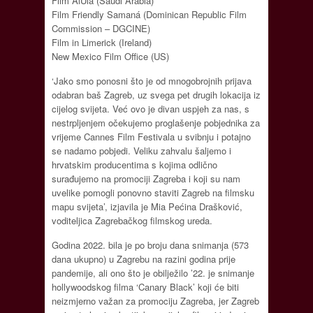
Film AlUla (Saudi Arabia)
Film Friendly Samaná (Dominican Republic Film
Commission – DGCINE)
Film in Limerick (Ireland)
New Mexico Film Office (US)
‘Jako smo ponosni što je od mnogobrojnih prijava
odabran baš Zagreb, uz svega pet drugih lokacija iz
cijelog svijeta. Već ovo je divan uspjeh za nas, s
nestrpljenjem očekujemo proglašenje pobjednika za
vrijeme Cannes Film Festivala u svibnju i potajno
se nadamo pobjedi. Veliku zahvalu šaljemo i
hrvatskim producentima s kojima odlično
surađujemo na promociji Zagreba i koji su nam
uvelike pomogli ponovno staviti Zagreb na filmsku
mapu svijeta’, izjavila je Mia Pećina Drašković,
voditeljica Zagrebačkog filmskog ureda.
Godina 2022. bila je po broju dana snimanja (573
dana ukupno) u Zagrebu na razini godina prije
pandemije, ali ono što je obilježilo ’22. je snimanje
hollywoodskog filma ‘Canary Black’ koji će biti
neizmjerno važan za promociju Zagreba, jer Zagreb