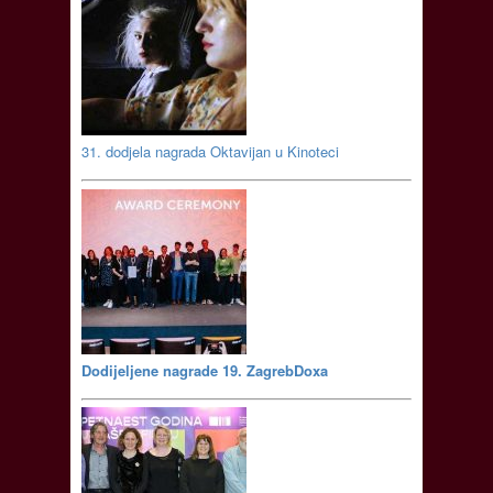
31. dodjela nagrada Oktavijan u Kinoteci
Dodijeljene nagrade 19. ZagrebDoxa