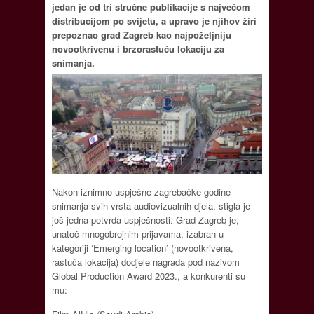
jedan je od tri stručne publikacije s najvećom
distribucijom po svijetu, a upravo je njihov žiri
prepoznao grad Zagreb kao najpoželjniju
novootkrivenu i brzorastuću lokaciju za
snimanja.
Nakon iznimno uspješne zagrebačke godine
snimanja svih vrsta audiovizualnih djela, stigla je
još jedna potvrda uspješnosti. Grad Zagreb je,
unatoč mnogobrojnim prijavama, izabran u
kategoriji ‘Emerging location’ (novootkrivena,
rastuća lokacija) dodjele nagrada pod nazivom
Global Production Award 2023., a konkurenti su
mu: