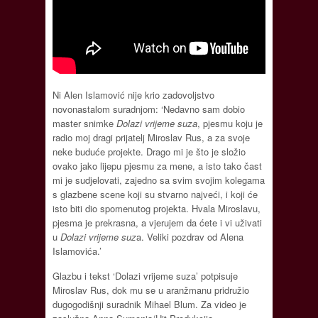
Ni Alen Islamović nije krio zadovoljstvo
novonastalom suradnjom: ‘Nedavno sam dobio
master snimke
Dolazi vrijeme suza
, pjesmu koju je
radio moj dragi prijatelj Miroslav Rus, a za svoje
neke buduće projekte. Drago mi je što je složio
ovako jako lijepu pjesmu za mene, a isto tako čast
mi je sudjelovati, zajedno sa svim svojim kolegama
s glazbene scene koji su stvarno najveći, i koji će
isto biti dio spomenutog projekta. Hvala Miroslavu,
pjesma je prekrasna, a vjerujem da ćete i vi uživati
u
Dolazi vrijeme suz
a. Veliki pozdrav od Alena
Islamovića.’
Glazbu i tekst ‘Dolazi vrijeme suza’ potpisuje
Miroslav Rus, dok mu se u aranžmanu pridružio
dugogodišnji suradnik Mihael Blum. Za video je