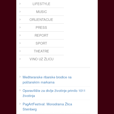
LIFESTYLE
MUSIC
ORIJENTACIJE
PRESS
REPORT
SPORT
THEATRE
VINO UZ ŽLICU
Mediteranske ribarske brodice na
poštanskim markama
Oporavilište za divlje životinje primilo 1011
životinja
PagArtFestival: Monodrama Žlica
Steinberg