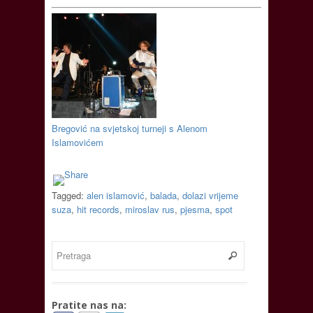
Bregović na svjetskoj turneji s Alenom
Islamovićem
Tagged:
alen islamović
,
balada
,
dolazi vrijeme
suza
,
hit records
,
miroslav rus
,
pjesma
,
spot
Pratite nas na: