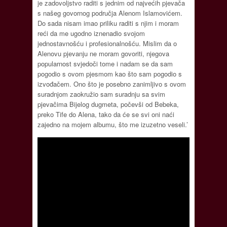
je zadovoljstvo raditi s jednim od najvećih pjevača
s našeg govornog područja Alenom Islamovićem.
Do sada nisam imao priliku raditi s njim i moram
reći da me ugodno iznenadio svojom
jednostavnošću i profesionalnošću. Mislim da o
Alenovu pjevanju ne moram govoriti, njegova
popularnost svjedoči tome i nadam se da sam
pogodio s ovom pjesmom kao što sam pogodio s
izvođačem. Ono što je posebno zanimljivo s ovom
suradnjom zaokružio sam suradnju sa svim
pjevačima Bijelog dugmeta, počevši od Bebeka,
preko Tife do Alena, tako da će se svi oni naći
zajedno na mojem albumu, što me izuzetno veseli.’