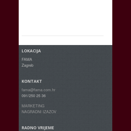
LOKACIJA
FAMA
Zagreb
KONTAKT
fama@fama.com.hr
091/250 25 36
MARKETING
NAGRADNI IZAZOV
RADNO VRIJEME