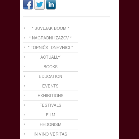
* BUVLJAK BOOM *
* NAGRADNI IZAZOV *
* TOPNIČKI DNEVNICI *
ACTUALLY
BOOKS
EDUCATION
EVENTS
EXHIBITIONS
FESTIVALS
FILM
HEDONISM
IN VINO VERITAS