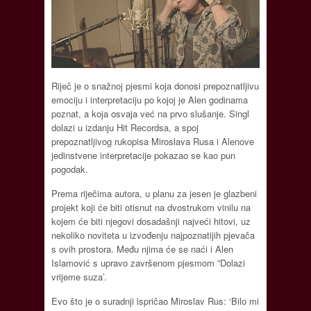
Riječ je o snažnoj pjesmi koja donosi prepoznatljivu
emociju i interpretaciju po kojoj je Alen godinama
poznat, a koja osvaja već na prvo slušanje. Singl
dolazi u izdanju Hit Recordsa, a spoj
prepoznatljivog rukopisa Miroslava Rusa i Alenove
jedinstvene interpretacije pokazao se kao pun
pogodak.
Prema riječima autora, u planu za jesen je glazbeni
projekt koji će biti otisnut na dvostrukom vinilu na
kojem će biti njegovi dosadašnji najveći hitovi, uz
nekoliko noviteta u izvođenju najpoznatijih pjevača
s ovih prostora. Među njima će se naći i Alen
Islamović s upravo završenom pjesmom ”Dolazi
vrijeme suza’.
Evo što je o suradnji ispričao Miroslav Rus: ‘Bilo mi