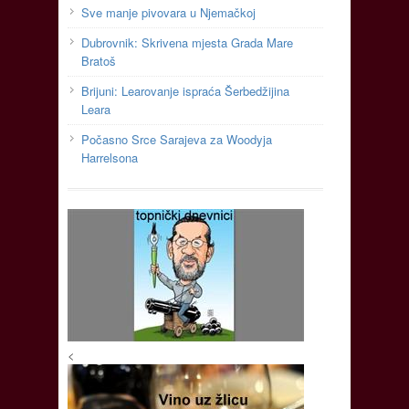
Sve manje pivovara u Njemačkoj
Dubrovnik: Skrivena mjesta Grada Mare
Bratoš
Brijuni: Learovanje ispraća Šerbedžijina
Leara
Počasno Srce Sarajeva za Woodyja
Harrelsona
<